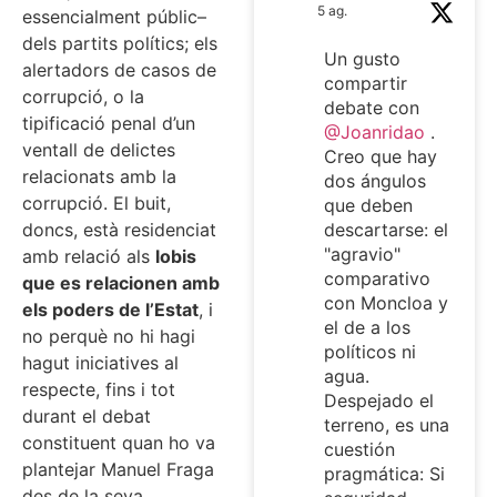
5 ag.
essencialment públic–
dels partits polítics; els
Un gusto
alertadors de casos de
compartir
corrupció, o la
debate con
tipificació penal d’un
@Joanridao
.
ventall de delictes
Creo que hay
relacionats amb la
dos ángulos
corrupció. El buit,
que deben
doncs, està residenciat
descartarse: el
"agravio"
amb relació als
lobis
comparativo
que es relacionen amb
con Moncloa y
els poders de l’Estat
, i
el de a los
no perquè no hi hagi
políticos ni
hagut iniciatives al
agua.
respecte, fins i tot
Despejado el
durant el debat
terreno, es una
constituent quan ho va
cuestión
plantejar Manuel Fraga
pragmática: Si
des de la seva