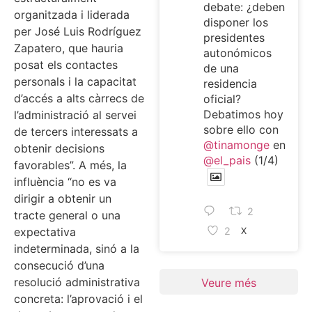
debate: ¿deben
organitzada i liderada
disponer los
per José Luis Rodríguez
presidentes
Zapatero, que hauria
autonómicos
posat els contactes
de una
personals i la capacitat
residencia
d’accés a alts càrrecs de
oficial?
Debatimos hoy
l’administració al servei
sobre ello con
de tercers interessats a
@tinamonge
en
obtenir decisions
@el_pais
(1/4)
favorables”. A més, la
influència “no es va
dirigir a obtenir un
2
tracte general o una
expectativa
2
X
indeterminada, sinó a la
consecució d’una
resolució administrativa
Veure més
concreta: l’aprovació i el