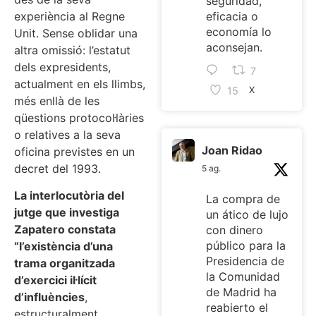
seguridad,
experiència al Regne
eficacia o
economía lo
Unit. Sense oblidar una
aconsejan.
altra omissió: l’estatut
dels expresidents,
7
actualment en els llimbs,
15
X
més enllà de les
qüestions protocol·làries
o relatives a la seva
Joan Ridao
oficina previstes en un
decret del 1993.
5 ag.
La interlocutòria del
La compra de
jutge que investiga
un ático de lujo
Zapatero constata
con dinero
público para la
“l’existència d’una
Presidencia de
trama organitzada
la Comunidad
d’exercici il·lícit
de Madrid ha
d’influències
,
reabierto el
estructuralment