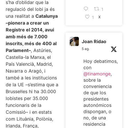
s’ha d’oblidar que la
regulació del lobi ja és
1
una realitat a
Catalunya
1
X
–pionera a crear un
Registre el 2014, avui
amb més de 7.000
Joan Ridao
inscrits, més de 400 al
5 ag.
Parlament–
, Astúries,
Castella-la Manxa, el
Hoy debatimos,
País Valencià, Madrid,
con
Navarra o Aragó, i
@tinamonge
,
també a les institucions
sobre la
de la UE –s’estima que a
conveniencia
Brussel·les hi ha 30.000
de que los
lobistes per 35.000
presidentes
autonómicos
funcionaris de la
dispongan, o
Comissió– i en estats
no, de una
com Lituània, Polònia,
residencia
Irlanda, França,