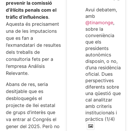
prevenir la comissió
Avui debatem,
d’il·lícits penals com el
amb
tràfic d’influències
.
@tinamonge
,
Aquesta és precisament
sobre la
una de les imputacions
conveniència
que es fan a
que els
l’exmandatari de resultes
presidents
dels treballs de
autonòmics
consultoria fets per a
disposin, o no,
l’empresa Análisis
d’una residència
Relevante.
oficial. Dues
perspectives
Abans de res, seria
diferents sobre
desitjable que es
una qüestió que
desbloquegés el
cal analitzar
projecte de llei estatal
amb criteris
de grups d’interès que
institucionals i
pràctics (1/4)
va entrar al Congrés el
gener del 2025. Però no