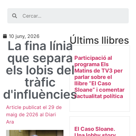
Search
10 juny, 2026
Últims llibres
La fina línia
que separa
Participació al
programa Els
els lobis del
Matins de TV3 per
parlar sobre el
tràfic
llibre “El Caso
Sloane” i comentar
d'influències
l’actualitat política
Article publicat el 29 de
maig de 2026 al Diari
Ara
El Caso Sloane.
Una lobby story