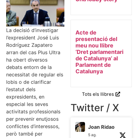
La decisió d’investigar
Acte de
l’expresident José Luis
presentació del
Rodríguez Zapatero
meu nou llibre
‘Dret parlamentari
arran del cas Plus Ultra
de Catalunya’ al
ha obert diversos
Parlament de
debats entorn de la
Catalunya
necessitat de regular els
lobis o de clarificar
l’estatut dels
Tots els llibres
expresidents, en
especial les seves
Twitter / X
activitats professionals
per prevenir enutjosos
conflictes d’interessos,
Joan Ridao
però també per
5 ag.