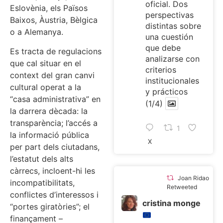
oficial. Dos
Eslovènia, els Països
perspectivas
Baixos, Àustria, Bèlgica
distintas sobre
o a Alemanya.
una cuestión
que debe
Es tracta de regulacions
analizarse con
que cal situar en el
criterios
context del gran canvi
institucionales
cultural operat a la
y prácticos
“casa administrativa” en
(1/4)
la darrera dècada: la
transparència; l’accés a
1
la informació pública
X
per part dels ciutadans,
l’estatut dels alts
càrrecs, incloent-hi les
Joan Ridao
incompatibilitats,
Retweeted
conflictes d’interessos i
cristina monge
“portes giratòries”; el
finançament –