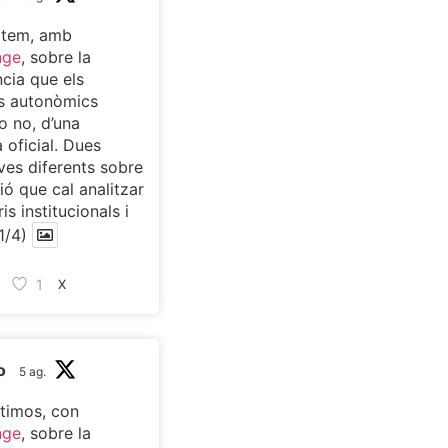
atem, amb
nge
, sobre la
cia que els
s autonòmics
o no, d’una
 oficial. Dues
ves diferents sobre
ió que cal analitzar
is institucionals i
1/4)
1
X
o
5 ag.
timos, con
nge
, sobre la