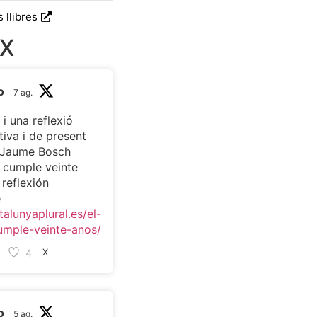
s llibres
 X
o
7 ag.
 i una reflexió
tiva i de present
c Jaume Bosch
t cumple veinte
 reflexión
e
talunyaplural.es/el-
umple-veinte-anos/
4
X
o
5 ag.