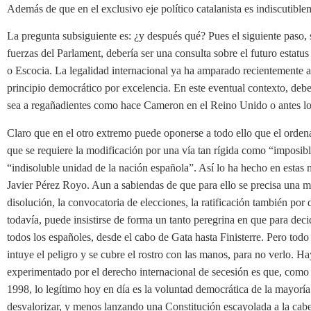
Además de que en el exclusivo eje político catalanista es indiscutib
La pregunta subsiguiente es: ¿y después qué? Pues el siguiente paso, 
fuerzas del Parlament, debería ser una consulta sobre el futuro estat
o Escocia. La legalidad internacional ya ha amparado recientemente al
principio democrático por excelencia. En este eventual contexto, debe
sea a regañadientes como hace Cameron en el Reino Unido o antes los
Claro que en el otro extremo puede oponerse a todo ello que el orden
que se requiere la modificación por una vía tan rígida como “imposible
“indisoluble unidad de la nación española”. Así lo ha hecho en estas
Javier Pérez Royo. Aun a sabiendas de que para ello se precisa una ma
disolución, la convocatoria de elecciones, la ratificación también po
todavía, puede insistirse de forma un tanto peregrina en que para decid
todos los españoles, desde el cabo de Gata hasta Finisterre. Pero tod
intuye el peligro y se cubre el rostro con las manos, para no verlo. H
experimentado por el derecho internacional de secesión es que, como
1998, lo legítimo hoy en día es la voluntad democrática de la mayoría
desvalorizar, y menos lanzando una Constitución escayolada a la cab