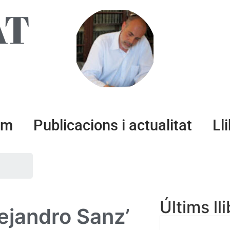
AT
um
Publicacions i actualitat
Ll
Últims ll
lejandro Sanz’