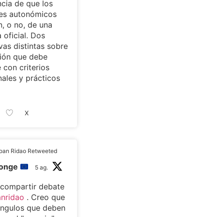
cia de que los
tes autonómicos
, o no, de una
 oficial. Dos
vas distintas sobre
ión que debe
 con criterios
nales y prácticos
X
oan Ridao Retweeted
monge
5 ag.
 compartir debate
nridao
. Creo que
ángulos que deben