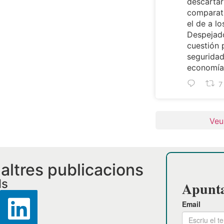
descartar
comparat
el de a lo
Despejado
cuestión 
seguridad
economía 
7
Veu
i altres publicacions
ls