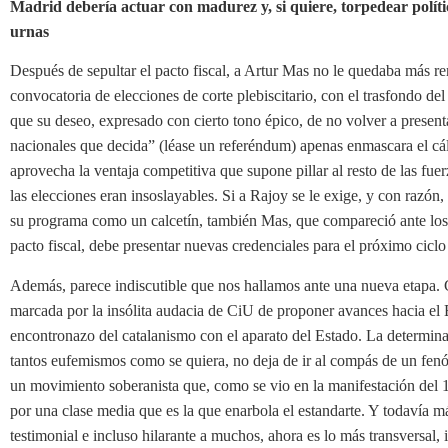
Madrid debería actuar con madurez y, si quiere, torpedear polít
urnas
Después de sepultar el pacto fiscal, a Artur Mas no le quedaba más 
convocatoria de elecciones de corte plebiscitario, con el trasfondo de
que su deseo, expresado con cierto tono épico, de no volver a present
nacionales que decida” (léase un referéndum) apenas enmascara el cál
aprovecha la ventaja competitiva que supone pillar al resto de las fuer
las elecciones eran insoslayables. Si a Rajoy se le exige, y con razón
su programa como un calcetín, también Mas, que compareció ante los e
pacto fiscal, debe presentar nuevas credenciales para el próximo ciclo 
Además, parece indiscutible que nos hallamos ante una nueva etapa. 
marcada por la insólita audacia de CiU de proponer avances hacia el
encontronazo del catalanismo con el aparato del Estado. La determin
tantos eufemismos como se quiera, no deja de ir al compás de un fenó
un movimiento soberanista que, como se vio en la manifestación del 1
por una clase media que es la que enarbola el estandarte. Y todavía m
testimonial e incluso hilarante a muchos, ahora es lo más transversal, 