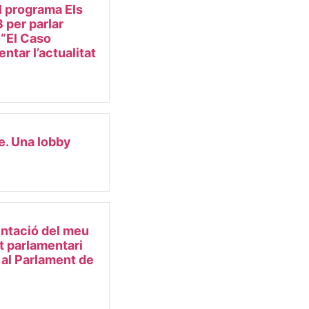
l programa Els
 per parlar
e “El Caso
ntar l’actualitat
e. Una lobby
ntació del meu
et parlamentari
 al Parlament de