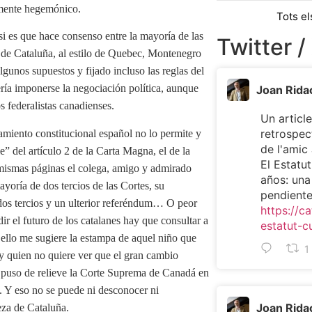
lemente hegemónico.
Tots el
si es que hace consenso entre la mayoría de las
Twitter /
us de Cataluña, al estilo de Quebec, Montenegro
gunos supuestos y fijado incluso las reglas del
ría imponerse la negociación política, aunque
Joan Rida
 federalistas canadienses.
Un article
retrospec
amiento constitucional español no lo permite y
de l'ami
” del artículo 2 de la Carta Magna, el de la
El Estatu
 mismas páginas el colega, amigo y admirado
años: una
yoría de dos tercios de las Cortes, su
pendient
r dos tercios y un ulterior referéndum… O peor
https://ca
ir el futuro de los catalanes hay que consultar a
estatut-c
o ello me sugiere la estampa de aquel niño que
1
ay quien no quiere ver que el gran cambio
 puso de relieve la Corte Suprema de Canadá en
. Y eso no se puede ni desconocer ni
Joan Rida
eza de Cataluña.