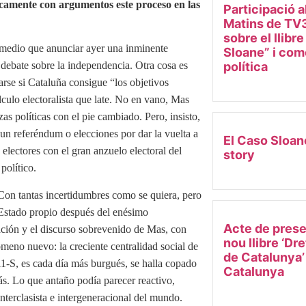
icamente con argumentos este proceso en las
Participació a
Matins de TV3
sobre el llibr
remedio que anunciar ayer una inminente
Sloane” i come
política
l debate sobre la independencia. Otra cosa es
arse si Cataluña consigue “los objetivos
culo electoralista que late. No en vano, Mas
zas políticas con el pie cambiado. Pero, insisto,
, un referéndum o elecciones por dar la vuelta a
El Caso Sloan
lectores con el gran anzuelo electoral del
story
político.
Con tantas incertidumbres como se quiera, pero
 Estado propio después del enésimo
Acte de prese
ación y el discurso sobrevenido de Mas, con
nou llibre ‘Dr
meno nuevo: la creciente centralidad social de
de Catalunya’
1-S, es cada día más burgués, se halla copado
Catalunya
ás. Lo que antaño podía parecer reactivo,
interclasista e intergeneracional del mundo.