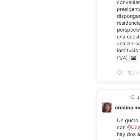
convenien
presiden
dispongan
residencia
perspecti
una cuest
analizarse
institucio
(1/4)
1
J
cristina 
Un gusto
con
@Joa
hay dos 