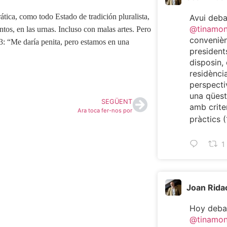
ca, como todo Estado de tradición pluralista,
Avui deb
@tinamo
ntos, en las urnas. Incluso con malas artes. Pero
convenièn
: “Me daría penita, pero estamos en una
president
disposin, 
residència
perspecti
una qüest
SEGÜENT
amb criter
Ara toca fer-nos por
pràctics (
1
Joan Rida
Hoy deba
@tinamo