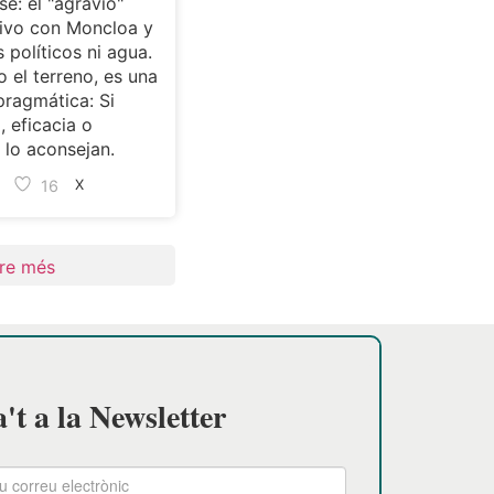
se: el "agravio"
ivo con Moncloa y
s políticos ni agua.
 el terreno, es una
pragmática: Si
, eficacia o
lo aconsejan.
16
X
re més