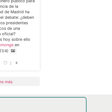
dinero público para
ncia de la
d de Madrid ha
 el debate: ¿deben
los presidentes
cos de una
 oficial?
 hoy sobre ello
amonge
en
(1/4)
2
X
re més