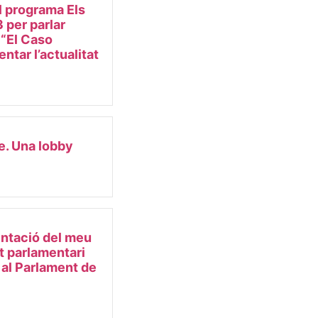
l programa Els
 per parlar
e “El Caso
ntar l’actualitat
e. Una lobby
ntació del meu
et parlamentari
 al Parlament de