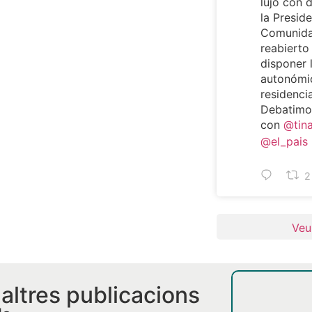
lujo con 
la Preside
Comunida
reabierto
disponer 
autonómi
residencia
Debatimos
con
@tin
@el_pais
2
Veu
i altres publicacions