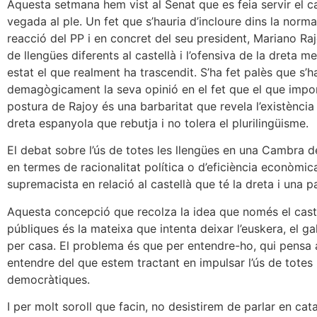
Aquesta setmana hem vist al Senat que es feia servir el cat
vegada al ple. Un fet que s’hauria d’incloure dins la norma
reacció del PP i en concret del seu president, Mariano Ra
de llengües diferents al castellà i l’ofensiva de la dreta m
estat el que realment ha trascendit. S’ha fet palès que s’
demagògicament la seva opinió en el fet que el que impor
postura de Rajoy és una barbaritat que revela l’existència
dreta espanyola que rebutja i no tolera el plurilingüisme.
El debat sobre l’ús de totes les llengües en una Cambra de
en termes de racionalitat política o d’eficiència econòmi
supremacista en relació al castellà que té la dreta i una pa
Aquesta concepció que recolza la idea que només el castell
públiques és la mateixa que intenta deixar l’euskera, el gal
per casa. El problema és que per entendre-ho, qui pensa ai
entendre del que estem tractant en impulsar l’ús de totes l
democràtiques.
I per molt soroll que facin, no desistirem de parlar en cat