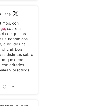
o
5 ag.
timos, con
nge
, sobre la
cia de que los
tes autonómicos
, o no, de una
 oficial. Dos
vas distintas sobre
ión que debe
 con criterios
nales y prácticos
X
oan Ridao Retweeted