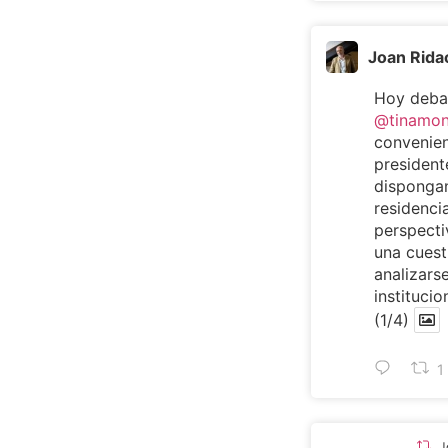
Joan Rida
Hoy deba
@tinamo
convenien
presiden
dispongan
residencia
perspecti
una cuest
analizarse
institucio
(1/4)
1
J