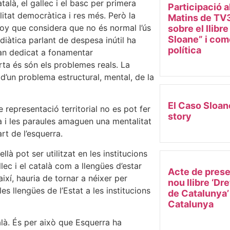
alà, el gallec i el basc per primera
Participació a
litat democràtica i res més. Però la
Matins de TV3
joy que considera que no és normal l’ús
sobre el llibr
Sloane” i come
ediàtica parlant de despesa inútil ha
política
han dedicat a fonamentar
ta és són els problemes reals. La
 d’un problema estructural, mental, de la
El Caso Sloan
 representació territorial no es pot fer
story
ca i les paraules amaguen una mentalitat
rt de l’esquerra.
à pot ser utilitzat en les institucions
lec i el català com a llengües d’estar
Acte de prese
xí, hauria de tornar a néixer per
nou llibre ‘Dr
es llengües de l’Estat a les institucions
de Catalunya’
Catalunya
alà. És per això que Esquerra ha