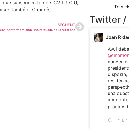
i que subscriuen també ICV, IU, CiU,
Tots el
engües també al Congrés.
Twitter /
SEGÜENT
ens conformem amb una retallada de la retallada
Joan Rida
Avui deb
@tinamo
convenièn
president
disposin, 
residència
perspecti
una qüest
amb criter
pràctics (
1