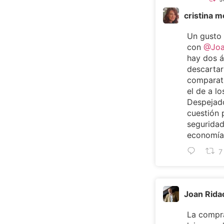
cristina m
Un gusto
con
@Joa
hay dos 
descartar
comparat
el de a lo
Despejado
cuestión 
seguridad
economía 
7
Joan Rida
La compra