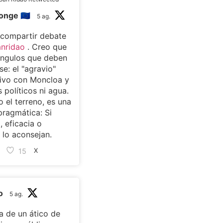
onge 🇪🇺
5 ag.
 compartir debate
nridao
. Creo que
ángulos que deben
se: el "agravio"
ivo con Moncloa y
s políticos ni agua.
 el terreno, es una
pragmática: Si
, eficacia o
lo aconsejan.
15
X
o
5 ag.
 de un ático de