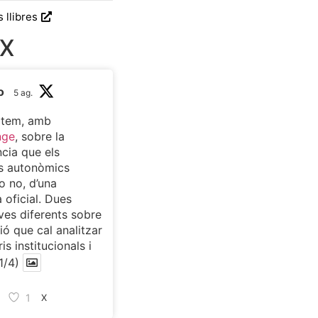
s llibres
 X
o
5 ag.
atem, amb
nge
, sobre la
cia que els
s autonòmics
o no, d’una
 oficial. Dues
ves diferents sobre
ió que cal analitzar
is institucionals i
1/4)
1
X