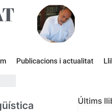
AT
um
Publicacions i actualitat
Ll
Últims ll
güística