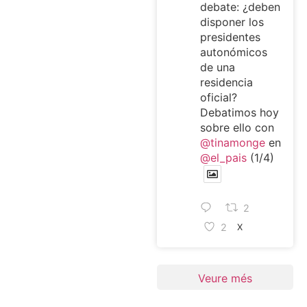
debate: ¿deben
disponer los
presidentes
autonómicos
de una
residencia
oficial?
Debatimos hoy
sobre ello con
@tinamonge
en
@el_pais
(1/4)
2
2
X
Veure més