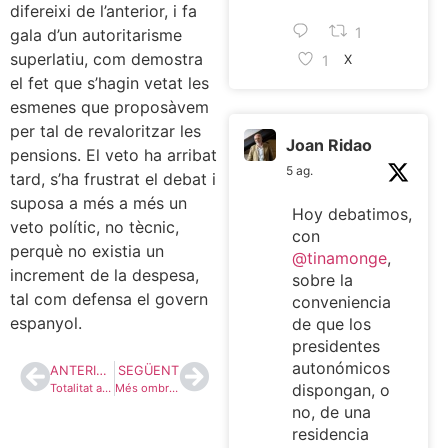
difereixi de l’anterior, i fa
1
gala d’un autoritarisme
superlatiu, com demostra
1
X
el fet que s’hagin vetat les
esmenes que proposàvem
per tal de revaloritzar les
Joan Ridao
pensions. El veto ha arribat
5 ag.
tard, s’ha frustrat el debat i
suposa a més a més un
Hoy debatimos,
veto polític, no tècnic,
con
perquè no existia un
@tinamonge
,
increment de la despesa,
sobre la
tal com defensa el govern
conveniencia
espanyol.
de que los
presidentes
autonómicos
ANTERIOR
SEGÜENT
dispongan, o
Totalitat a uns PGE de resignació
Més ombres que llums en la visita papal
no, de una
residencia