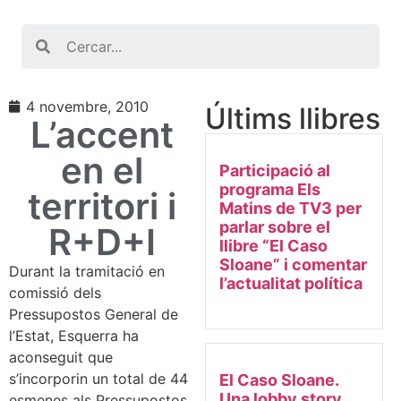
Search
4 novembre, 2010
Últims llibres
L’accent
en el
Participació al
programa Els
territori i
Matins de TV3 per
parlar sobre el
R+D+I
llibre “El Caso
Sloane” i comentar
Durant la tramitació en
l’actualitat política
comissió dels
Pressupostos General de
l’Estat, Esquerra ha
aconseguit que
s’incorporin un total de 44
El Caso Sloane.
Una lobby story
esmenes als Pressupostos