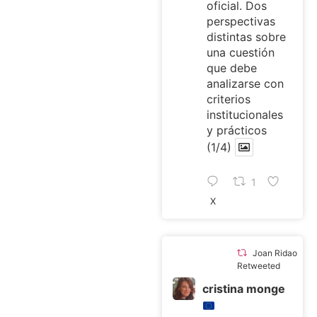
oficial. Dos
perspectivas
distintas sobre
una cuestión
que debe
analizarse con
criterios
institucionales
y prácticos
(1/4)
1
X
Joan Ridao
Retweeted
cristina monge