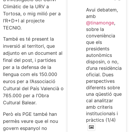
Climàtic de la URV a
Avui debatem,
Tortosa, o mig milió per a
amb
l’R+D+I al projecte
@tinamonge
,
TECNIO.
sobre la
conveniència
També es té present la
que els
inversió al territori, que
presidents
adjunto en un document al
autonòmics
final del post, i partides
disposin, o no,
per a la defensa de la
d’una residència
llengua com els 150.000
oficial. Dues
perspectives
euros per a l’Associació
diferents sobre
Cultural del País Valencià o
una qüestió que
765.000 per a l’Obra
cal analitzar
Cultural Balear.
amb criteris
institucionals i
Però els PGE també han
pràctics (1/4)
permès veure que el nou
govern espanyol no