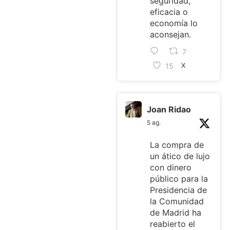
seguridad,
eficacia o
economía lo
aconsejan.
7
15
X
Joan Ridao
5 ag.
La compra de
un ático de lujo
con dinero
público para la
Presidencia de
la Comunidad
de Madrid ha
reabierto el