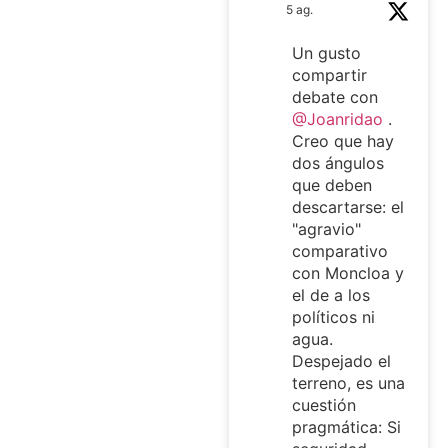
5 ag.
Un gusto
compartir
debate con
@Joanridao
.
Creo que hay
dos ángulos
que deben
descartarse: el
"agravio"
comparativo
con Moncloa y
el de a los
políticos ni
agua.
Despejado el
terreno, es una
cuestión
pragmática: Si