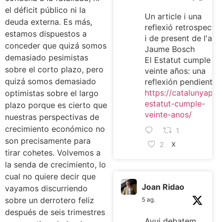
el déficit público ni la
Un article i una
deuda externa. Es más,
reflexió retrospectiv
estamos dispuestos a
i de present de l'ami
conceder que quizá somos
Jaume Bosch
demasiado pesimistas
El Estatut cumple
sobre el corto plazo, pero
veinte años: una
quizá somos demasiado
reflexión pendiente
https://catalunyaplur
optimistas sobre el largo
estatut-cumple-
plazo porque es cierto que
veinte-anos/
nuestras perspectivas de
crecimiento económico no
1
son precisamente para
2
X
tirar cohetes. Volvemos a
la senda de crecimiento, lo
cual no quiere decir que
Joan Ridao
vayamos discurriendo
sobre un derrotero feliz
5 ag.
después de seis trimestres
Avui debatem,