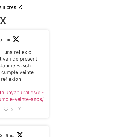
s llibres
 X
o
9h
 i una reflexió
tiva i de present
c Jaume Bosch
t cumple veinte
 reflexión
e
talunyaplural.es/el-
umple-veinte-anos/
2
X
o
5 ag.