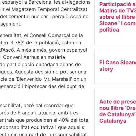
 espanyol a Barcelona, les al•legacions
Participació a
llir el Magatzem Temporal Centralitzat
Matins de TV3
a del cementiri nuclear i perquè Ascó no
sobre el llibr
Sloane” i come
laçament.
política
neralitat, el Consell Comarcal de la
ten el 78% de la població, estan en
pi d’Ascó. A més a més, govern espanyol
el Conveni Aarhus en matèria
El Caso Sloan
de participació ciutadana abans de
story
iques. Aquesta decisió no pot ser una
ie de ‘Bienvenido Mr. Marshall’ on un
 generació i hipotecar des del punt de
Acte de prese
nsabilitat, però cal recordar que
nou llibre ‘Dr
prés de França i Lituània, amb tres
de Catalunya’
centrals que produeixen el 40% del total
Catalunya
esponsabilitat equitativa i que aquells
entomin una part de la responsabilitat,