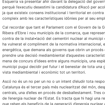
Esquerra va presentar ahir davant la delegació del govern
perquè l’executiu desestimi la candidatura d’Ascó per aco
ja que existeix consens institucional i territorial en contr
compleix amb les característiques idònies per al seu emp
Cal recordar que tant el Parlament com el Govern de la Ge
Ribera d’Ebre i nou municipis de la comarca, que represen
contra de la instal•lació del cementiri nuclear al munici
ha vulnerat el compliment de la normativa internacional, 
energètica, que demana als governs que obrin un procés 
prendre una decisió mediambiental d’aquestes característ
mena de concurs d’idees entre alguns municipis, una espèc
municipi pugui decidir pel futur i el benestar de tota una
vista mediambiental i econòmic tot un territori.
Ascó no és un no per un no o un intent d’eludir tota respo
Catalunya és el tercer país més nuclearitzat del món, des
centrals, una d’elles en procés de desballestament. Tres 
de l’energia nuclear de l’Estat. Es tracta que hi hagi una r
que reben els beneficis de la generació d’energia nuclear 