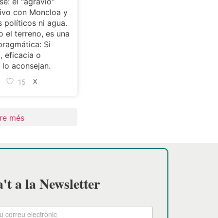
se: el "agravio"
ivo con Moncloa y
s políticos ni agua.
 el terreno, es una
pragmática: Si
, eficacia o
lo aconsejan.
15
X
re més