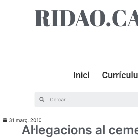
RIDAO.C
Inici
Currícul
Search
31 març, 2010
Al·legacions al ceme