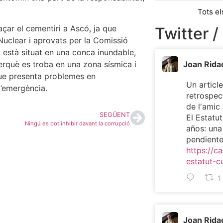
Tots el
çar el cementiri a Ascó, ja que
Twitter /
 Nuclear i aprovats per la Comissió
: està situat en una conca inundable,
erquè es troba en una zona sísmica i
Joan Rida
 que presenta problemes en
Un article
d’emergència.
retrospec
de l'ami
SEGÜENT
El Estatu
Ningú es pot inhibir davant la corrupció
años: una
pendient
https://ca
estatut-c
1
Joan Rida