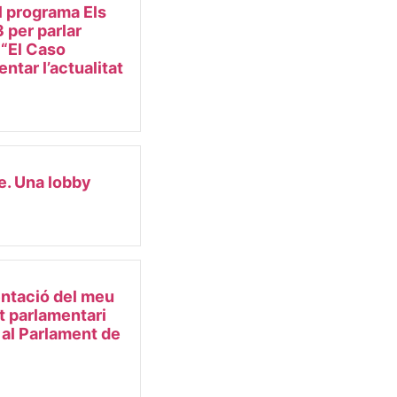
l programa Els
 per parlar
e “El Caso
ntar l’actualitat
e. Una lobby
ntació del meu
et parlamentari
 al Parlament de