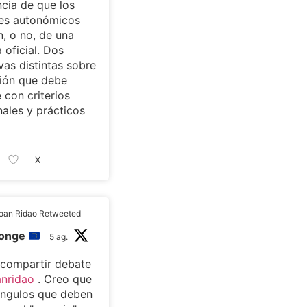
cia de que los
tes autonómicos
, o no, de una
 oficial. Dos
vas distintas sobre
ión que debe
 con criterios
nales y prácticos
X
oan Ridao Retweeted
monge
5 ag.
 compartir debate
nridao
. Creo que
ángulos que deben