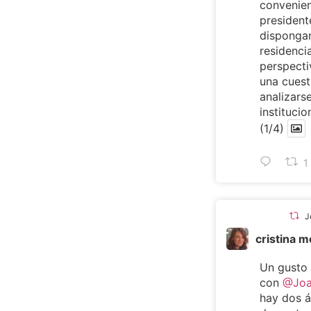
convenien
presiden
dispongan
residencia
perspecti
una cuest
analizarse
institucio
(1/4)
1
J
cristina 
Un gusto
con
@Joa
hay dos 