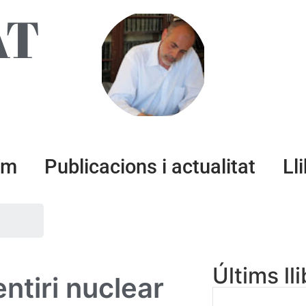
AT
um
Publicacions i actualitat
Ll
Últims ll
ntiri nuclear