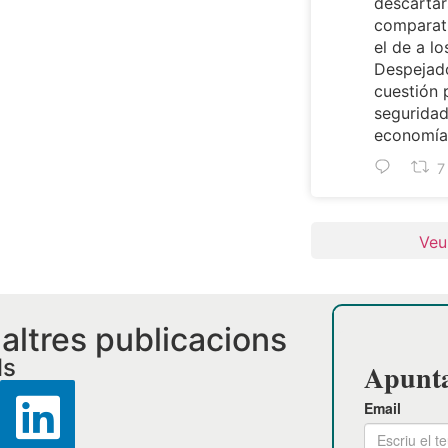
descartar
comparat
el de a lo
Despejado
cuestión 
seguridad
economía 
7
Veu
i altres publicacions
ls