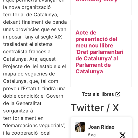
la nova organització
territorial de Catalunya,
deixant finalment de banda
unes províncies que es van
Acte de
imposar l’any al segle XIX
presentació del
traslladant el sistema
meu nou llibre
centralista francès a
‘Dret parlamentari
de Catalunya’ al
Catalunya. Ara, aquest
Parlament de
Projecte de llei estableix el
Catalunya
mapa de vegueries de
Catalunya, que, tal com
preveu l’Estatut, tindrà una
Tots els llibres
doble condició: el Govern
de la Generalitat
Twitter / X
s’organitzarà
territorialment en
“demarcacions veguerials”,
Joan Ridao
i la cooperació local
5 ag.