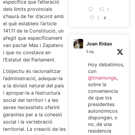
especifica que l’alteració
dels límits provincials
1
s’haurà de fer d’acord amb
1
X
el què estableix l’article
141.11 de la Constitució, un
afegit que específicament
Joan Ridao
van pactar Mas i Zapatero
5 ag.
i que no constava en
l’Estatut del Parlament.
Hoy debatimos,
L’objectiu és racionalitzar
con
@tinamonge
,
l’administració, adequar-la
sobre la
a la divisió natural del país
conveniencia
i apropar-la a l’estructura
de que los
social del territori i a les
presidentes
seves necessitats oferint
autonómicos
garanties per a la cohesió
dispongan, o
social i la vertebració
no, de una
territorial. La creació de les
residencia