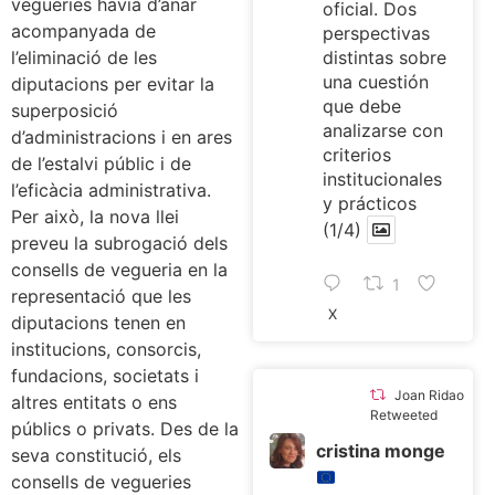
vegueries havia d’anar
oficial. Dos
acompanyada de
perspectivas
l’eliminació de les
distintas sobre
una cuestión
diputacions per evitar la
que debe
superposició
analizarse con
d’administracions i en ares
criterios
de l’estalvi públic i de
institucionales
l’eficàcia administrativa.
y prácticos
Per això, la nova llei
(1/4)
preveu la subrogació dels
consells de vegueria en la
1
representació que les
X
diputacions tenen en
institucions, consorcis,
fundacions, societats i
Joan Ridao
altres entitats o ens
Retweeted
públics o privats. Des de la
cristina monge
seva constitució, els
consells de vegueries