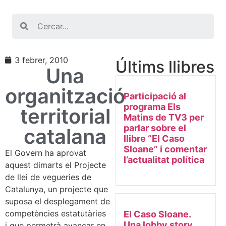
Search
3 febrer, 2010
Últims llibres
Una
organització
Participació al
programa Els
territorial
Matins de TV3 per
parlar sobre el
catalana
llibre “El Caso
Sloane” i comentar
El Govern ha aprovat
l’actualitat política
aquest dimarts el Projecte
de llei de vegueries de
Catalunya, un projecte que
suposa el desplegament de
competències estatutàries
El Caso Sloane.
Una lobby story
i que permetrà avançar en