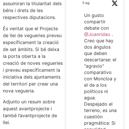
assumiran la titularitat dels
5 ag.
béns i drets de les
Un gusto
respectives diputacions.
compartir
debate con
És veritat que el Projecte
@Joanridao
.
de llei de vegueries preveu
Creo que hay
específicament la creació
dos ángulos
de set àmbits. Si bé deixa
que deben
la porta oberta a la
descartarse: el
creació de noves vegueries
"agravio"
i preveu específicament la
comparativo
iniciativa dels ajuntaments
con Moncloa y
del territori per crear una
el de a los
nova vegueria.
políticos ni
agua.
Adjunto un resum sobre
Despejado el
aquest avantprojecte i
terreno, es una
també l’avantprojecte de
cuestión
llei.
pragmática: Si