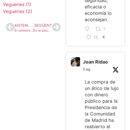
seguridad,
Vegueries (1)
eficacia o
Vegueries (2)
economía lo
aconsejan.
ANTERIOR
SEGÜENT
7
El cementiri nuclear
En el pecat hi ha la penitència
15
X
Joan Ridao
5 ag.
La compra de
un ático de lujo
con dinero
público para la
Presidencia de
la Comunidad
de Madrid ha
reabierto el