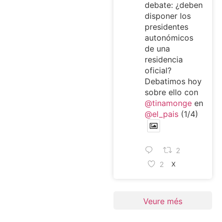
debate: ¿deben
disponer los
presidentes
autonómicos
de una
residencia
oficial?
Debatimos hoy
sobre ello con
@tinamonge
en
@el_pais
(1/4)
2
2
X
Veure més