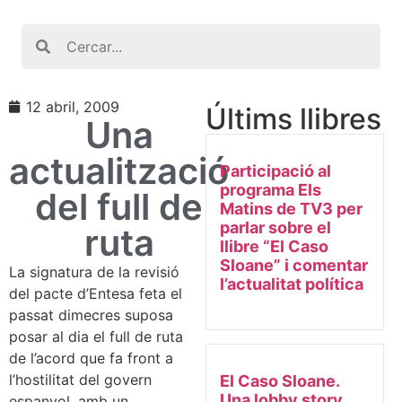
Search
12 abril, 2009
Últims llibres
Una
actualització
Participació al
programa Els
del full de
Matins de TV3 per
parlar sobre el
ruta
llibre “El Caso
Sloane” i comentar
La signatura de la revisió
l’actualitat política
del pacte d’Entesa feta el
passat dimecres suposa
posar al dia el full de ruta
de l’acord que fa front a
l’hostilitat del govern
El Caso Sloane.
Una lobby story
espanyol, amb un