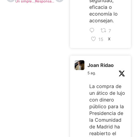
seguridad,
Un simple canvi de cares
Responsabilitat i patriotisme
eficacia o
economía lo
aconsejan.
7
15
X
Joan Ridao
5 ag.
La compra de
un ático de lujo
con dinero
público para la
Presidencia de
la Comunidad
de Madrid ha
reabierto el