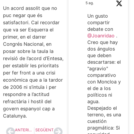
5 ag.
Un acord assolit que no
puc negar que és
Un gusto
satisfactori. Cal recordar
compartir
debate con
que va ser Esquerra el
@Joanridao
.
primer, en el darrer
Creo que hay
Congrés Nacional, en
dos ángulos
posar sobre la taula la
que deben
revisió de l’acord d’Entesa,
descartarse: el
per establir les prioritats
"agravio"
per fer front a una crisi
comparativo
econòmica que a la tardor
con Moncloa y
de 2006 ni s’intuïa i per
el de a los
respondre a l’actitud
políticos ni
refractària i hostil del
agua.
Despejado el
govern espanyol cap a
terreno, es una
Catalunya.
cuestión
pragmática: Si
ANTERIOR
SEGÜENT