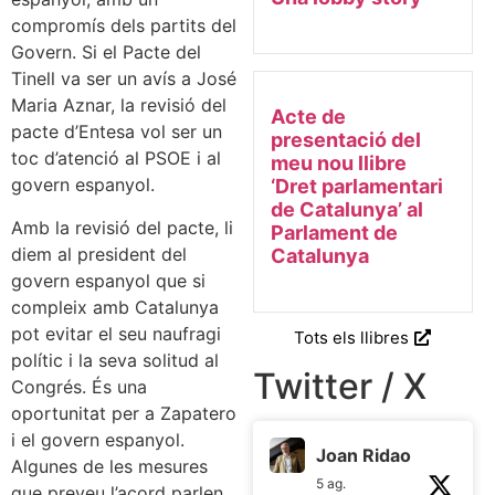
compromís dels partits del
Govern. Si el Pacte del
Tinell va ser un avís a José
Maria Aznar, la revisió del
Acte de
pacte d’Entesa vol ser un
presentació del
toc d’atenció al PSOE i al
meu nou llibre
govern espanyol.
‘Dret parlamentari
de Catalunya’ al
Amb la revisió del pacte, li
Parlament de
diem al president del
Catalunya
govern espanyol que si
compleix amb Catalunya
pot evitar el seu naufragi
Tots els llibres
polític i la seva solitud al
Twitter / X
Congrés. És una
oportunitat per a Zapatero
i el govern espanyol.
Joan Ridao
Algunes de les mesures
5 ag.
que preveu l’acord parlen