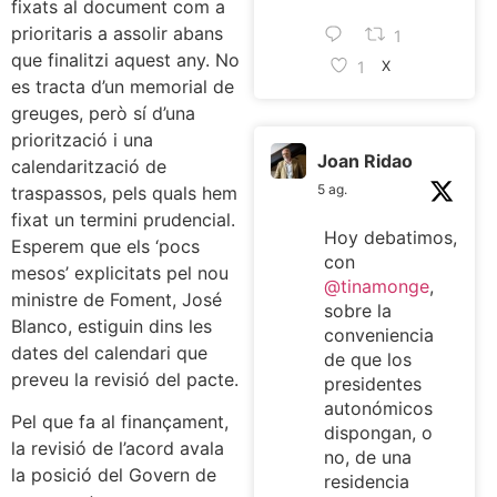
fixats al document com a
prioritaris a assolir abans
1
que finalitzi aquest any. No
1
X
es tracta d’un memorial de
greuges, però sí d’una
priorització i una
Joan Ridao
calendarització de
5 ag.
traspassos, pels quals hem
fixat un termini prudencial.
Hoy debatimos,
Esperem que els ‘pocs
con
mesos’ explicitats pel nou
@tinamonge
,
ministre de Foment, José
sobre la
Blanco, estiguin dins les
conveniencia
dates del calendari que
de que los
preveu la revisió del pacte.
presidentes
autonómicos
Pel que fa al finançament,
dispongan, o
la revisió de l’acord avala
no, de una
la posició del Govern de
residencia