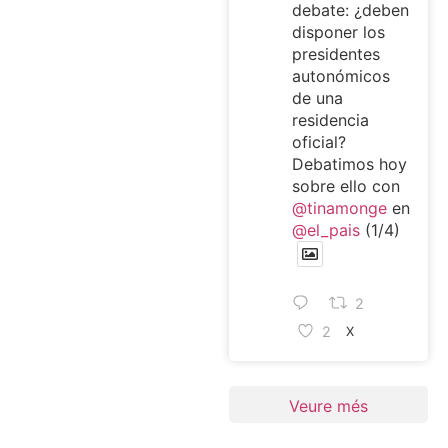
debate: ¿deben
disponer los
presidentes
autonómicos
de una
residencia
oficial?
Debatimos hoy
sobre ello con
@tinamonge
en
@el_pais
(1/4)
2
2
X
Veure més