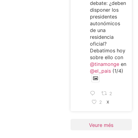
debate: ¿deben
disponer los
presidentes
autonómicos
de una
residencia
oficial?
Debatimos hoy
sobre ello con
@tinamonge
en
@el_pais
(1/4)
2
2
X
Veure més