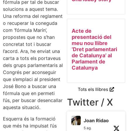
fórmula per tal de buscar
solucions a aquest tema.
Una reforma del reglament
o recuperar la coneguda
com ‘fórmula Marín’,
Acte de
presentació del
propostes que no s’han
meu nou llibre
concretat tot i buscar
‘Dret parlamentari
l’acord. Ara, he enviat una
de Catalunya’ al
carta a tots els portaveus
Parlament de
dels grups parlamentaris al
Catalunya
Congrés per aconseguir
que s’emplaci al president
José Bono a buscar una
Tots els llibres
fórmula que en permeti
Twitter / X
l’ús, per buscar desencallar
aquesta situació.
Esquerra és la formació
Joan Ridao
que més ha impulsat l’ús
5 ag.