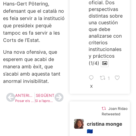
oficial. Dos
Hans-Gert Pötering,
perspectivas
defensant que el català no
distintas sobre
es feia servir a la institució
una cuestión
que presideix perquè
que debe
tampoc es fa servir a les
analizarse con
Corts de l’Estat.
criterios
institucionales
Una nova ofensiva, que
y prácticos
esperem que acabi de
(1/4)
manera amb èxit, que
s’acabi amb aquesta tant
1
anormal invisibilitat.
X
ANTERIOR
SEGÜENT
Posar els 25 diputats damunt la taula
Sí a l’aprovació del pla de Rodalies, però també al traspàs
Joan Ridao
Retweeted
cristina monge
🇪🇺