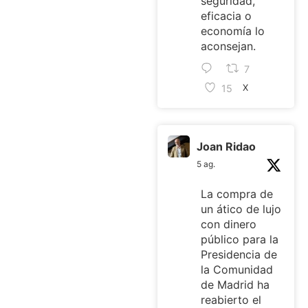
seguridad,
eficacia o
economía lo
aconsejan.
7
15
X
Joan Ridao
5 ag.
La compra de
un ático de lujo
con dinero
público para la
Presidencia de
la Comunidad
de Madrid ha
reabierto el