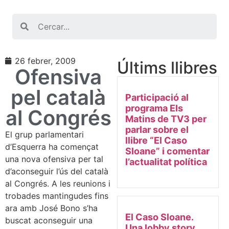
Search
26 febrer, 2009
Últims llibres
Ofensiva
pel català
Participació al
programa Els
al Congrés
Matins de TV3 per
parlar sobre el
El grup parlamentari
llibre “El Caso
d’Esquerra ha començat
Sloane” i comentar
una nova ofensiva per tal
l’actualitat política
d’aconseguir l’ús del català
al Congrés. A les reunions i
trobades mantingudes fins
ara amb José Bono s’ha
El Caso Sloane.
buscat aconseguir una
Una lobby story