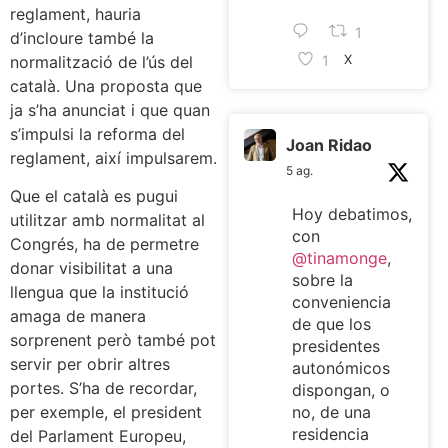
reglament, hauria
1
d’incloure també la
1
normalització de l’ús del
X
català. Una proposta que
ja s’ha anunciat i que quan
s’impulsi la reforma del
Joan Ridao
reglament, així impulsarem.
5 ag.
Que el català es pugui
Hoy debatimos,
utilitzar amb normalitat al
con
Congrés, ha de permetre
@tinamonge
,
donar visibilitat a una
sobre la
llengua que la institució
conveniencia
amaga de manera
de que los
sorprenent però també pot
presidentes
servir per obrir altres
autonómicos
portes. S’ha de recordar,
dispongan, o
per exemple, el president
no, de una
residencia
del Parlament Europeu,