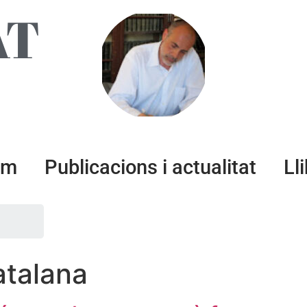
AT
um
Publicacions i actualitat
Ll
catalana