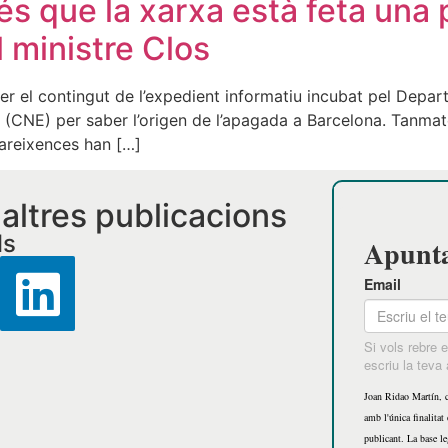
és que la xarxa està feta una
 ministre Clos
er el contingut de l’expedient informatiu incubat pel Depar
 (CNE) per saber l’origen de l’apagada a Barcelona. Tanmate
areixences han […]
i altres publicacions
ls