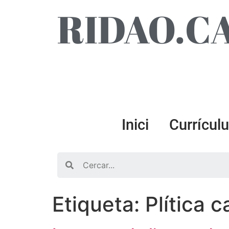
RIDAO.C
Inici
Currícul
Search
Etiqueta:
Plítica 