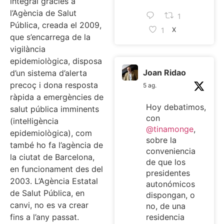
integral gràcies a
l’Agència de Salut
1
Pública, creada el 2009,
1
X
que s’encarrega de la
vigilància
epidemiològica, disposa
Joan Ridao
d’un sistema d’alerta
precoç i dona resposta
5 ag.
ràpida a emergències de
Hoy debatimos,
salut pública imminents
con
(intel·ligència
@tinamonge
,
epidemiològica), com
sobre la
també ho fa l’agència de
conveniencia
la ciutat de Barcelona,
de que los
en funcionament des del
presidentes
2003. L’Agència Estatal
autonómicos
de Salut Pública, en
dispongan, o
canvi, no es va crear
no, de una
fins a l’any passat.
residencia