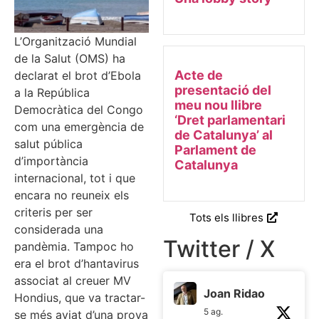
L’Organització Mundial
de la Salut (OMS) ha
Acte de
declarat el brot d’Ebola
presentació del
a la República
meu nou llibre
Democràtica del Congo
‘Dret parlamentari
com una emergència de
de Catalunya’ al
salut pública
Parlament de
d’importància
Catalunya
internacional, tot i que
encara no reuneix els
criteris per ser
Tots els llibres
considerada una
Twitter / X
pandèmia. Tampoc ho
era el brot d’hantavirus
associat al creuer MV
Joan Ridao
Hondius, que va tractar-
5 ag.
se més aviat d’una prova