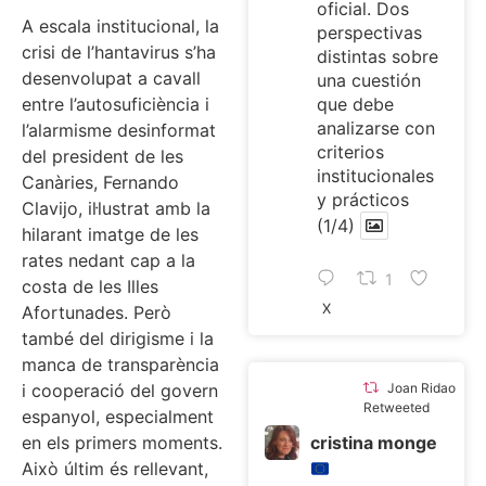
oficial. Dos
A escala institucional, la
perspectivas
crisi de l’hantavirus s’ha
distintas sobre
desenvolupat a cavall
una cuestión
que debe
entre l’autosuficiència i
analizarse con
l’alarmisme desinformat
criterios
del president de les
institucionales
Canàries, Fernando
y prácticos
Clavijo, il·lustrat amb la
(1/4)
hilarant imatge de les
rates nedant cap a la
1
costa de les Illes
X
Afortunades. Però
també del dirigisme i la
manca de transparència
Joan Ridao
i cooperació del govern
Retweeted
espanyol, especialment
cristina monge
en els primers moments.
Això últim és rellevant,