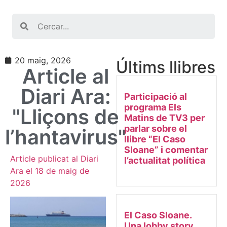
Search
20 maig, 2026
Últims llibres
Article al
Diari Ara:
Participació al
programa Els
"Lliçons de
Matins de TV3 per
parlar sobre el
l’hantavirus"
llibre “El Caso
Sloane” i comentar
Article publicat al Diari
l’actualitat política
Ara el 18 de maig de
2026
El Caso Sloane.
Una lobby story