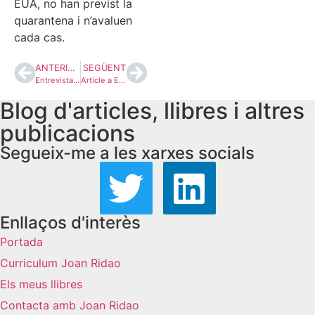
EUA, no han previst la
quarantena i n’avaluen
cada cas.
ANTERIOR
SEGÜENT
Entrevista a l’Aquí Parlem de RTVE: “Aquí els grups de pressió busquen obtenir un altre tipus de contraprestació”
Article a El País: “El chovinismo del bienestar”
Blog d'articles, llibres i altres
publicacions
Segueix-me a les xarxes socials
Enllaços d'interès
Portada
Curriculum Joan Ridao
Els meus llibres
Contacta amb Joan Ridao