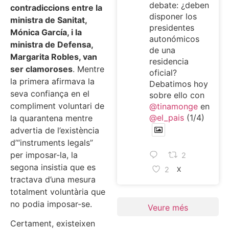
debate: ¿deben
contradiccions entre la
disponer los
ministra de Sanitat,
presidentes
Mónica García, i la
autonómicos
ministra de Defensa,
de una
Margarita Robles, van
residencia
ser clamoroses
. Mentre
oficial?
la primera afirmava la
Debatimos hoy
seva confiança en el
sobre ello con
compliment voluntari de
@tinamonge
en
@el_pais
(1/4)
la quarantena mentre
advertia de l’existència
d’“instruments legals”
per imposar-la, la
2
segona insistia que es
2
X
tractava d’una mesura
totalment voluntària que
no podia imposar-se.
Veure més
Certament, existeixen