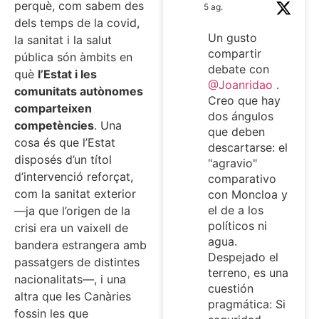
perquè, com sabem des
5 ag.
dels temps de la covid,
Un gusto
la sanitat i la salut
compartir
pública són àmbits en
debate con
què
l’Estat i les
@Joanridao
.
comunitats autònomes
Creo que hay
comparteixen
dos ángulos
competències
. Una
que deben
cosa és que l’Estat
descartarse: el
disposés d’un títol
"agravio"
d’intervenció reforçat,
comparativo
com la sanitat exterior
con Moncloa y
el de a los
—ja que l’origen de la
políticos ni
crisi era un vaixell de
agua.
bandera estrangera amb
Despejado el
passatgers de distintes
terreno, es una
nacionalitats—, i una
cuestión
altra que les Canàries
pragmática: Si
fossin les que