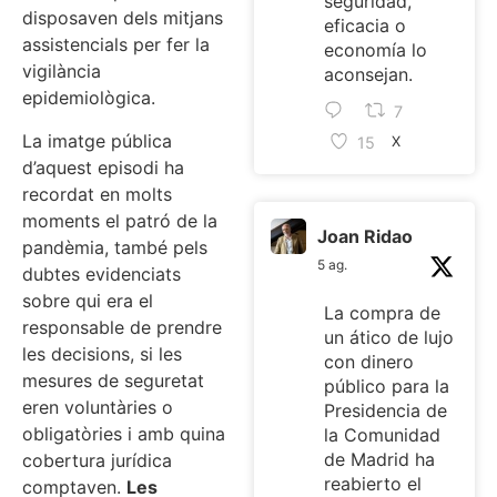
seguridad,
disposaven dels mitjans
eficacia o
assistencials per fer la
economía lo
vigilància
aconsejan.
epidemiològica.
7
La imatge pública
15
X
d’aquest episodi ha
recordat en molts
moments el patró de la
Joan Ridao
pandèmia, també pels
5 ag.
dubtes evidenciats
sobre qui era el
La compra de
responsable de prendre
un ático de lujo
les decisions, si les
con dinero
mesures de seguretat
público para la
eren voluntàries o
Presidencia de
obligatòries i amb quina
la Comunidad
de Madrid ha
cobertura jurídica
reabierto el
comptaven.
Les