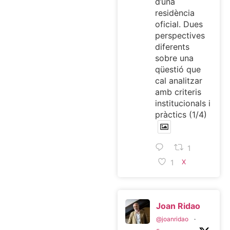
d’una
residència
oficial. Dues
perspectives
diferents
sobre una
qüestió que
cal analitzar
amb criteris
institucionals i
pràctics (1/4)
1
1
X
Joan Ridao
@joanridao
·