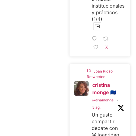
institucionales
y prácticos
(1/4)
1
X
Joan Ridao
Retweeted
cristina
monge 🇪🇺
@tinamonge
·
5 ag.
Un gusto
compartir
debate con
@Joanridao .