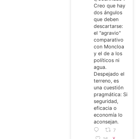
Creo que hay
dos ángulos
que deben
descartarse:
el "agravio"
comparativo
con Moncloa
y el de a los
políticos ni
agua.
Despejado el
terreno, es
una cuestión
pragmática: Si
seguridad,
eficacia o
economía lo
aconsejan.
7
16
X