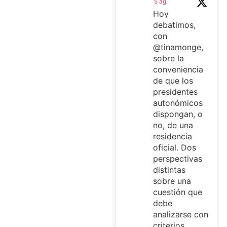
5 ag.
Hoy
debatimos,
con
@tinamonge,
sobre la
conveniencia
de que los
presidentes
autonómicos
dispongan, o
no, de una
residencia
oficial. Dos
perspectivas
distintas
sobre una
cuestión que
debe
analizarse con
criterios