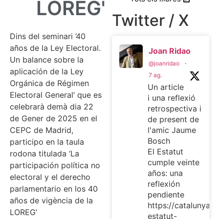
LOREG'
Twitter / X
Dins del seminari ’40
años de la Ley Electoral.
Joan Ridao
Un balance sobre la
@joanridao
·
aplicación de la Ley
7 ag.
Orgánica de Régimen
Un article
Electoral General’ que es
i una reflexió
celebrarà demà dia 22
retrospectiva i
de Gener de 2025 en el
de present de
CEPC de Madrid,
l'amic Jaume
Bosch
participo en la taula
El Estatut
rodona titulada ‘La
cumple veinte
participación política no
años: una
electoral y el derecho
reflexión
parlamentario en los 40
pendiente
años de vigència de la
https://catalunyaplu
LOREG’
estatut-