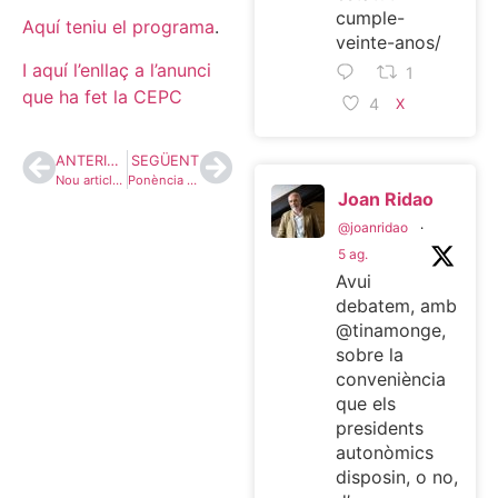
cumple-
Aquí teniu el programa
.
veinte-anos/
I aquí l’enllaç a l’anunci
1
que ha fet la CEPC
4
X
ANTERIOR
SEGÜENT
Nou article al diari Ara: ‘Mentides organitzades’
Ponència ‘Modelo de estado y cuestiones constitucionales’ en FEDEA i Fundació Olof Palme
Joan Ridao
@joanridao
·
5 ag.
Avui
debatem, amb
@tinamonge,
sobre la
conveniència
que els
presidents
autonòmics
disposin, o no,