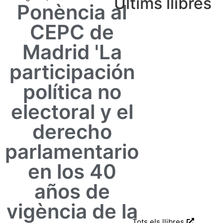
Últims llibres
Ponència al
CEPC de
Madrid 'La
participación
política no
electoral y el
derecho
parlamentario
en los 40
años de
vigència de la
Tots els llibres