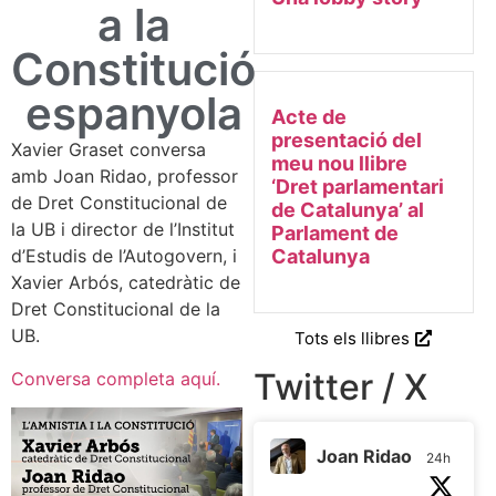
a la
Constitució
espanyola
Acte de
presentació del
Xavier Graset conversa
meu nou llibre
amb Joan Ridao, professor
‘Dret parlamentari
de Dret Constitucional de
de Catalunya’ al
la UB i director de l’Institut
Parlament de
d’Estudis de l’Autogovern, i
Catalunya
Xavier Arbós, catedràtic de
Dret Constitucional de la
UB.
Tots els llibres
Twitter / X
Conversa completa aquí.
Joan Ridao
24h