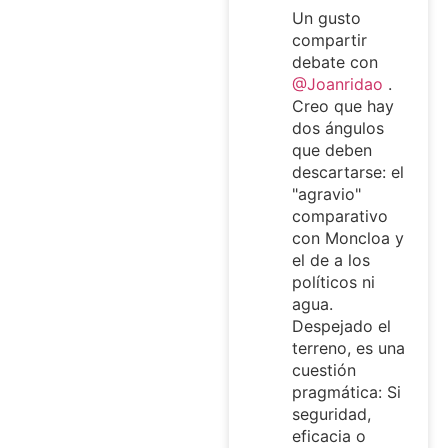
Un gusto
compartir
debate con
@Joanridao
.
Creo que hay
dos ángulos
que deben
descartarse: el
"agravio"
comparativo
con Moncloa y
el de a los
políticos ni
agua.
Despejado el
terreno, es una
cuestión
pragmática: Si
seguridad,
eficacia o