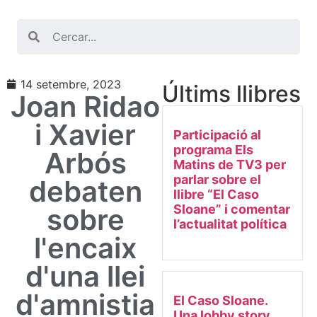
Search
14 setembre, 2023
Últims llibres
Joan Ridao
i Xavier
Participació al
programa Els
Arbós
Matins de TV3 per
parlar sobre el
debaten
llibre “El Caso
Sloane” i comentar
sobre
l’actualitat política
l'encaix
d'una llei
d'amnistia
El Caso Sloane.
Una lobby story