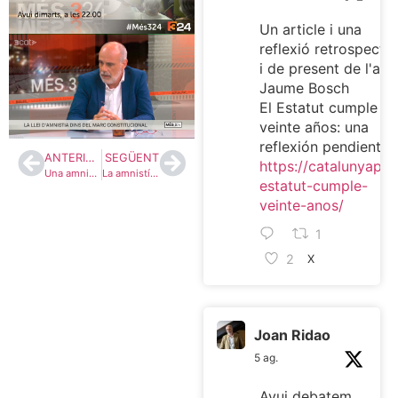
Un article i una
reflexió retrospectiv
i de present de l'ami
Jaume Bosch
El Estatut cumple
veinte años: una
reflexión pendiente
ANTERIOR
SEGÜENT
https://catalunyaplur
Una amnistia excepcional, però justa
La amnistía que viene
estatut-cumple-
veinte-anos/
1
2
X
Joan Ridao
5 ag.
Avui debatem,