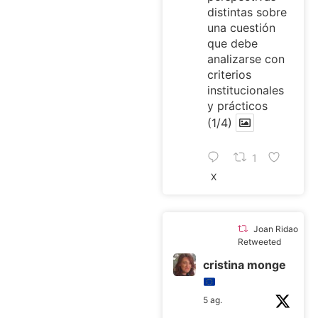
distintas sobre
una cuestión
que debe
analizarse con
criterios
institucionales
y prácticos
(1/4)
1
X
Joan Ridao
Retweeted
cristina monge
5 ag.