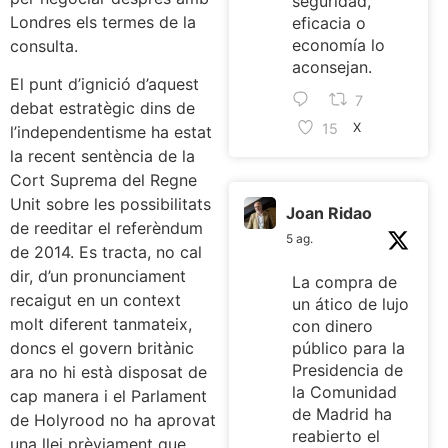
seguridad,
Londres els termes de la
eficacia o
economía lo
consulta.
aconsejan.
El punt d’ignició d’aquest
7
debat estratègic dins de
15
X
l’independentisme ha estat
la recent sentència de la
Cort Suprema del Regne
Unit sobre les possibilitats
Joan Ridao
de reeditar el referèndum
5 ag.
de 2014. Es tracta, no cal
dir, d’un pronunciament
La compra de
recaigut en un context
un ático de lujo
molt diferent tanmateix,
con dinero
doncs el govern britànic
público para la
Presidencia de
ara no hi està disposat de
la Comunidad
cap manera i el Parlament
de Madrid ha
de Holyrood no ha aprovat
reabierto el
una llei prèviament que