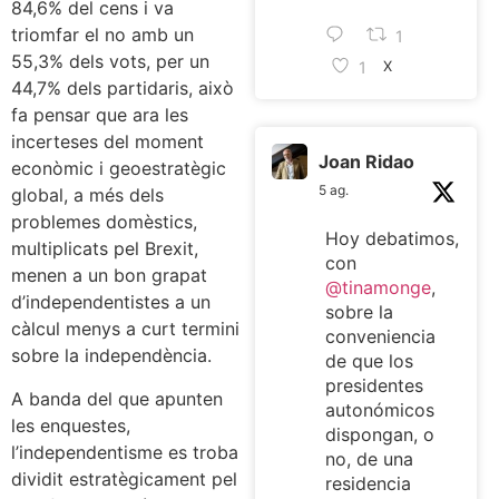
84,6% del cens i va
triomfar el no amb un
1
55,3% dels vots, per un
1
X
44,7% dels partidaris, això
fa pensar que ara les
incerteses del moment
Joan Ridao
econòmic i geoestratègic
5 ag.
global, a més dels
problemes domèstics,
Hoy debatimos,
multiplicats pel Brexit,
con
menen a un bon grapat
@tinamonge
,
d’independentistes a un
sobre la
càlcul menys a curt termini
conveniencia
sobre la independència.
de que los
presidentes
A banda del que apunten
autonómicos
les enquestes,
dispongan, o
l’independentisme es troba
no, de una
dividit estratègicament pel
residencia