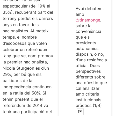
espectacular (del 19% al
Avui debatem,
35%), recuperant part del
amb
terreny perdut els darrers
@tinamonge
,
anys en favor dels
sobre la
nacionalistes. Al mateix
conveniència
que els
temps, el nombre
presidents
d’escocesos que volen
autonòmics
celebrar un referèndum
disposin, o no,
l’any que ve, com promou
d’una residència
la premier nacionalista,
oficial. Dues
Nicola Sturgeon és d’un
perspectives
29%, per bé que els
diferents sobre
partidaris de la
una qüestió que
independència continuen
cal analitzar
en la ratlla del 50%. Si
amb criteris
tenim present que el
institucionals i
pràctics (1/4)
referèndum de 2014 va
tenir una participació del