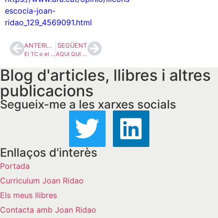
escocia-joan-
ridao_129_4569091.html
ANTERIOR
SEGÜENT
El TC o el Gobierno de los jueces
AQUI QUI MANA?
Blog d'articles, llibres i altres
publicacions
Segueix-me a les xarxes socials
Enllaços d'interès
Portada
Curriculum Joan Ridao
Els meus llibres
Contacta amb Joan Ridao