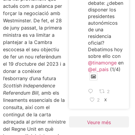
debate: ¿deben
actués com a palanca per
disponer los
forçar la negociació amb
presidentes
Westminster. De fet, el 28
autonómicos
de juny passat, la primera
de una
ministra es va limitar a
residencia
plantejar a la Cambra
oficial?
escocesa el seu objectiu
Debatimos hoy
sobre ello con
de fer un nou referèndum
@tinamonge
en
el 19 d’octubre del 2023 i a
@el_pais
(1/4)
donar a conèixer
l’esborrany d’una futura
Scottish Independence
2
Referendum Bill,
amb els
lineaments essencials de la
2
X
consulta, així com el
contingut de la carta
adreçada al primer ministre
Veure més
del Regne Unit en què