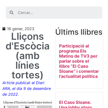
Search
16 gener, 2023
Últims llibres
Lliçons
d'Escòcia
Participació al
programa Els
(amb
Matins de TV3 per
parlar sobre el
línies
llibre “El Caso
Sloane” i comentar
tortes)
l’actualitat política
Article publicat al Diari
ARA, el dia 9 de desembre
de 2022.
El Caso Sloane.
Una lobby story