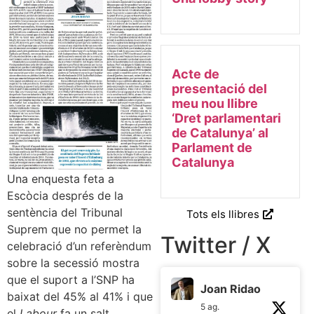
Acte de
presentació del
meu nou llibre
‘Dret parlamentari
de Catalunya’ al
Parlament de
Catalunya
Una enquesta feta a
Escòcia després de la
sentència del Tribunal
Tots els llibres
Suprem que no permet la
Twitter / X
celebració d’un referèndum
sobre la secessió mostra
que el suport a l’SNP ha
Joan Ridao
baixat del 45% al 41% i que
5 ag.
el
Labour
fa un salt