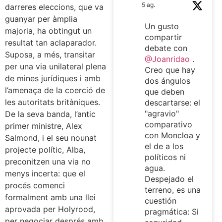
5 ag.
darreres eleccions, que va
guanyar per àmplia
Un gusto
majoria, ha obtingut un
compartir
resultat tan aclaparador.
debate con
Suposa, a més, transitar
@Joanridao
.
per una via unilateral plena
Creo que hay
de mines jurídiques i amb
dos ángulos
l’amenaça de la coerció de
que deben
les autoritats britàniques.
descartarse: el
"agravio"
De la seva banda, l’antic
comparativo
primer ministre, Alex
con Moncloa y
Salmond, i el seu nounat
el de a los
projecte polític, Alba,
políticos ni
preconitzen una via no
agua.
menys incerta: que el
Despejado el
procés comenci
terreno, es una
formalment amb una llei
cuestión
aprovada per Holyrood,
pragmática: Si
per negociar després amb