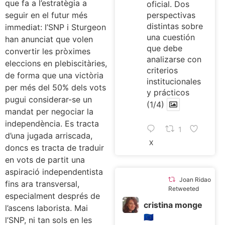
que fa a l’estratègia a
oficial. Dos
seguir en el futur més
perspectivas
distintas sobre
immediat: l’SNP i Sturgeon
una cuestión
han anunciat que volen
que debe
convertir les pròximes
analizarse con
eleccions en plebiscitàries,
criterios
de forma que una victòria
institucionales
per més del 50% dels vots
y prácticos
pugui considerar-se un
(1/4)
mandat per negociar la
independència. Es tracta
1
d’una jugada arriscada,
X
doncs es tracta de traduir
en vots de partit una
aspiració independentista
Joan Ridao
fins ara transversal,
Retweeted
especialment després de
cristina monge
l’ascens laborista. Mai
🇪🇺
l’SNP, ni tan sols en les