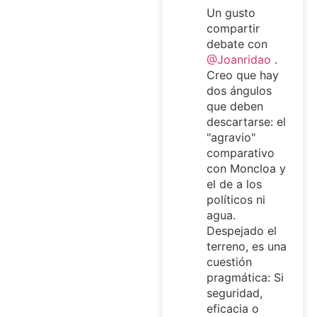
Un gusto
compartir
debate con
@Joanridao
.
Creo que hay
dos ángulos
que deben
descartarse: el
"agravio"
comparativo
con Moncloa y
el de a los
políticos ni
agua.
Despejado el
terreno, es una
cuestión
pragmática: Si
seguridad,
eficacia o