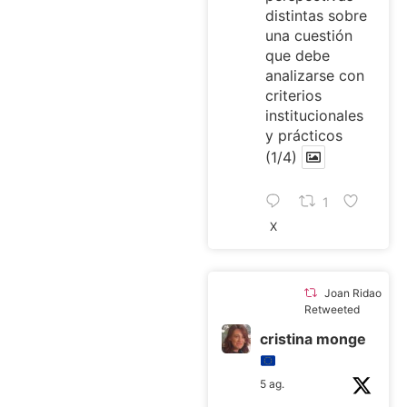
distintas sobre
una cuestión
que debe
analizarse con
criterios
institucionales
y prácticos
(1/4)
1
X
Joan Ridao
Retweeted
cristina monge
5 ag.