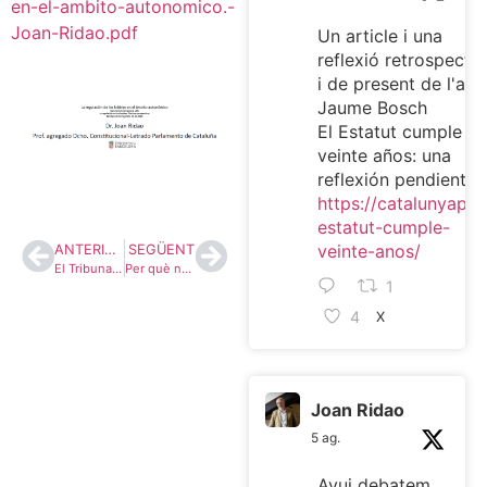
en-el-ambito-autonomico.-
Joan-Ridao.pdf
Un article i una
reflexió retrospectiv
i de present de l'ami
Jaume Bosch
El Estatut cumple
veinte años: una
reflexión pendiente
https://catalunyaplur
estatut-cumple-
veinte-anos/
ANTERIOR
SEGÜENT
El Tribunal Constitucional y su parva renovación
Per què no ha de passar res amb el català a l’escola
1
4
X
Joan Ridao
5 ag.
Avui debatem,