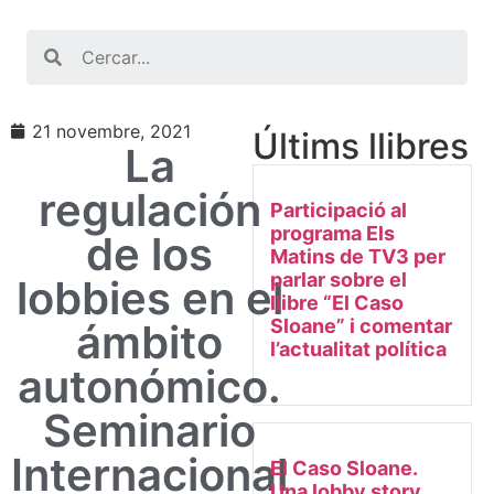
Search
21 novembre, 2021
Últims llibres
La
regulación
Participació al
programa Els
de los
Matins de TV3 per
parlar sobre el
lobbies en el
llibre “El Caso
Sloane” i comentar
ámbito
l’actualitat política
autonómico.
Seminario
Internacional
El Caso Sloane.
Una lobby story