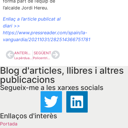
formà part de l’equip de
l’alcalde Jordi Hereu.
Enllaç a l’article publicat al
diari >>
https://www.pressreader.com/spain/la-
vanguardia/20211031/282514366751781
ANTERIOR
SEGÜENT
La pèrdua de la condició de diputat d’Alberto Rodríguez
Policentrisme
Blog d'articles, llibres i altres
publicacions
Segueix-me a les xarxes socials
Enllaços d'interès
Portada