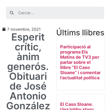
Search
7 novembre, 2021
Últims llibres
Esperit
crític,
Participació al
programa Els
ànim
Matins de TV3 per
parlar sobre el
generós.
llibre “El Caso
Sloane” i comentar
Obituari
l’actualitat política
de José
Antonio
González
El Caso Sloane.
Una lobby story