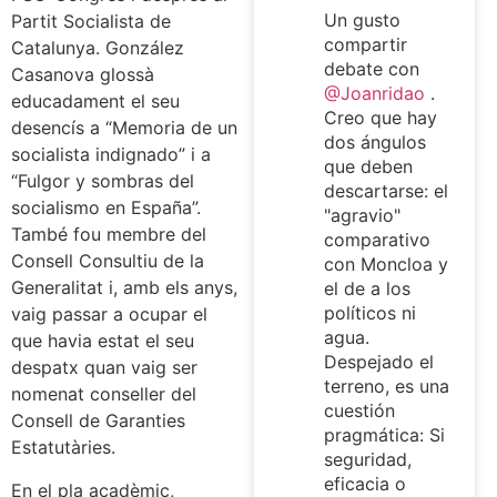
Un gusto
Partit Socialista de
compartir
Catalunya. González
debate con
Casanova glossà
@Joanridao
.
educadament el seu
Creo que hay
desencís a “Memoria de un
dos ángulos
socialista indignado” i a
que deben
“Fulgor y sombras del
descartarse: el
socialismo en España”.
"agravio"
També fou membre del
comparativo
Consell Consultiu de la
con Moncloa y
Generalitat i, amb els anys,
el de a los
políticos ni
vaig passar a ocupar el
agua.
que havia estat el seu
Despejado el
despatx quan vaig ser
terreno, es una
nomenat conseller del
cuestión
Consell de Garanties
pragmática: Si
Estatutàries.
seguridad,
eficacia o
En el pla acadèmic,