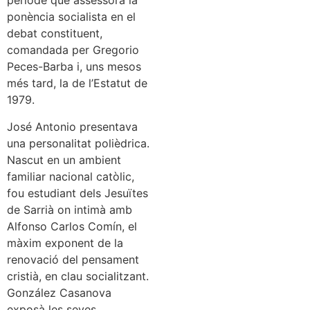
període que assessorà la
ponència socialista en el
debat constituent,
comandada per Gregorio
Peces-Barba i, uns mesos
més tard, la de l’Estatut de
1979.
José Antonio presentava
una personalitat polièdrica.
Nascut en un ambient
familiar nacional catòlic,
fou estudiant dels Jesuïtes
de Sarrià on intimà amb
Alfonso Carlos Comín, el
màxim exponent de la
renovació del pensament
cristià, en clau socialitzant.
González Casanova
exposà les seves