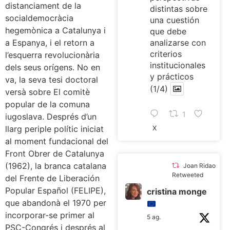
distanciament de la
distintas sobre
socialdemocràcia
una cuestión
hegemònica a Catalunya i
que debe
analizarse con
a Espanya, i el retorn a
criterios
l’esquerra revolucionària
institucionales
dels seus orígens. No en
y prácticos
va, la seva tesi doctoral
(1/4)
versà sobre El comitè
popular de la comuna
1
iugoslava. Després d’un
llarg periple polític iniciat
X
al moment fundacional del
Front Obrer de Catalunya
(1962), la branca catalana
Joan Ridao
Retweeted
del Frente de Liberación
Popular Español (FELIPE),
cristina monge
que abandonà el 1970 per
incorporar-se primer al
5 ag.
PSC-Congrés i després al