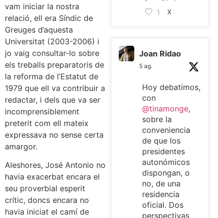
vam iniciar la nostra
1
X
relació, ell era Síndic de
Greuges d’aquesta
Universitat (2003-2006) i
jo vaig consultar-lo sobre
Joan Ridao
els treballs preparatoris de
5 ag.
la reforma de l’Estatut de
Hoy debatimos,
1979 que ell va contribuir a
con
redactar, i dels que va ser
@tinamonge
,
incomprensiblement
sobre la
preterit com ell mateix
conveniencia
expressava no sense certa
de que los
amargor.
presidentes
autonómicos
Aleshores, José Antonio no
dispongan, o
havia exacerbat encara el
no, de una
seu proverbial esperit
residencia
crític, doncs encara no
oficial. Dos
havia iniciat el camí de
perspectivas