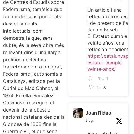
de Centres d’Estudis sobre
Federalisme, temàtica que
Un article i una
fou un del seus principals
reflexió retrospectiv
i de present de l'ami
desvetllaments
Jaume Bosch
intel·lectuals, com
El Estatut cumple
demostra la que, sens
veinte años: una
dubte, és la seva obra més
reflexión pendiente
rellevant dins d’una llarga,
https://catalunyaplur
prolífica i eclèctica
estatut-cumple-
trajectòria com a polígraf,
veinte-anos/
Federalisme i autonomia a
1
Catalunya, editada per la
4
X
Curial de Max Cahner, al
1974. En ella González
Casanova resseguia el
devenir de la qüestió
Joan Ridao
nacional catalana des de la
5 ag.
Gloriosa de 1868 fins la
Guerra civil, el que seria
Avui debatem,