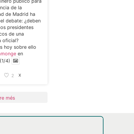
dinero público para
ncia de la
d de Madrid ha
 el debate: ¿deben
los presidentes
cos de una
 oficial?
 hoy sobre ello
amonge
en
(1/4)
2
X
re més