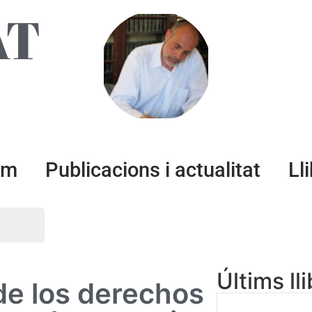
AT
um
Publicacions i actualitat
Ll
Últims ll
 de los derechos