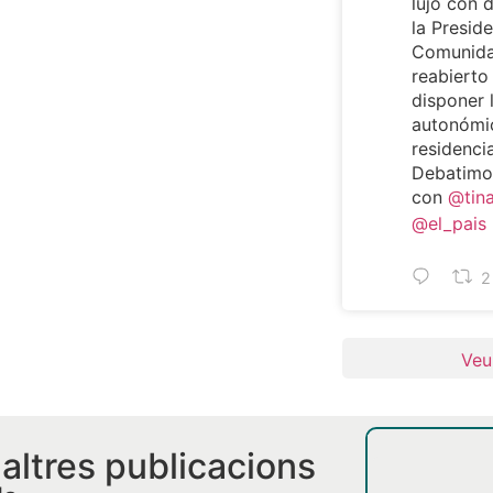
lujo con 
la Preside
Comunida
reabierto
disponer 
autonómi
residencia
Debatimos
con
@tin
@el_pais
2
Veu
i altres publicacions