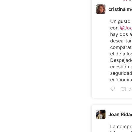
cristina 
Un gusto
con
@Joa
hay dos 
descartar
comparat
el de a lo
Despejado
cuestión 
seguridad
economía 
7
Joan Rida
La compra