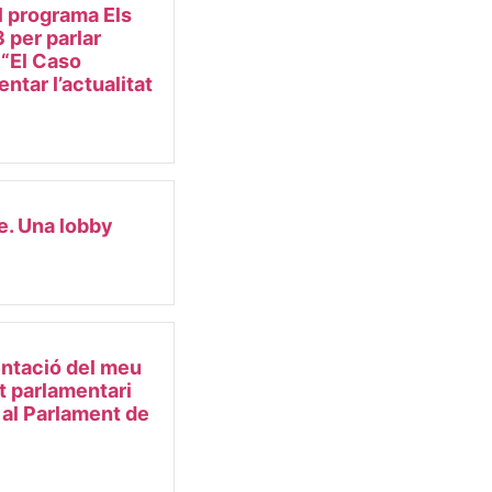
l programa Els
 per parlar
e “El Caso
ntar l’actualitat
e. Una lobby
ntació del meu
et parlamentari
 al Parlament de