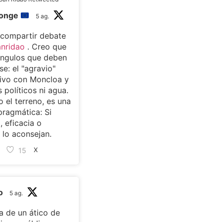
monge
5 ag.
 compartir debate
nridao
. Creo que
ángulos que deben
se: el "agravio"
ivo con Moncloa y
s políticos ni agua.
 el terreno, es una
pragmática: Si
, eficacia o
lo aconsejan.
15
X
o
5 ag.
 de un ático de