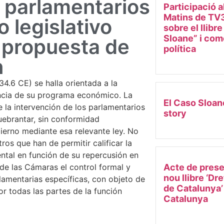
s parlamentarios
Participació a
Matins de TV3
 legislativo
sobre el llibr
Sloane” i come
 propuesta de
política
n
34.6 CE) se halla orientada a la
encia de su programa económico. La
El Caso Sloan
 la intervención de los parlamentarios
story
uebrantar, sin conformidad
ierno mediante esa relevante ley. No
os que han de permitir calificar la
ntal en función de su repercusión en
de las Cámaras el control formal y
Acte de prese
nou llibre ‘Dr
glamentarias específicas, con objeto de
de Catalunya’
por todas las partes de la función
Catalunya