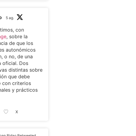
o
5 ag.
timos, con
nge
, sobre la
cia de que los
tes autonómicos
, o no, de una
 oficial. Dos
vas distintas sobre
ión que debe
 con criterios
nales y prácticos
X
oan Ridao Retweeted