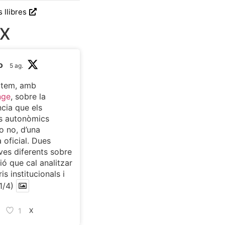
s llibres
 X
o
5 ag.
atem, amb
nge
, sobre la
cia que els
s autonòmics
o no, d’una
 oficial. Dues
ves diferents sobre
ió que cal analitzar
is institucionals i
1/4)
1
X