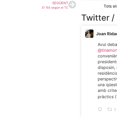
SEGÜENT
Tots el
El 155 según el TC
Twitter /
Joan Rida
Avui deb
@tinamo
convenièn
president
disposin, 
residència
perspecti
una qüest
amb criter
pràctics (
1