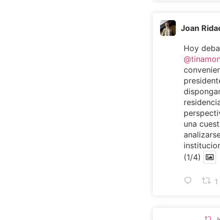
Joan Rida
Hoy deba
@tinamo
convenien
presiden
dispongan
residencia
perspecti
una cuest
analizarse
institucio
(1/4)
1
J