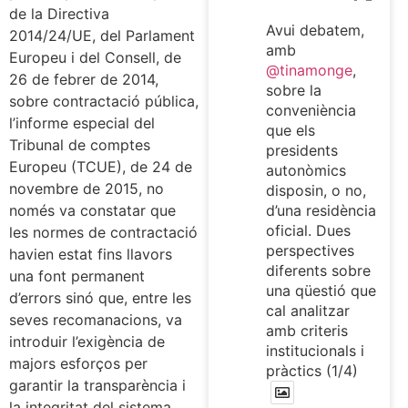
de la Directiva
Avui debatem,
2014/24/UE, del Parlament
amb
Europeu i del Consell, de
@tinamonge
,
26 de febrer de 2014,
sobre la
sobre contractació pública,
conveniència
l’informe especial del
que els
Tribunal de comptes
presidents
Europeu (TCUE), de 24 de
autonòmics
novembre de 2015, no
disposin, o no,
d’una residència
només va constatar que
oficial. Dues
les normes de contractació
perspectives
havien estat fins llavors
diferents sobre
una font permanent
una qüestió que
d’errors sinó que, entre les
cal analitzar
seves recomanacions, va
amb criteris
introduir l’exigència de
institucionals i
majors esforços per
pràctics (1/4)
garantir la transparència i
la integritat del sistema,