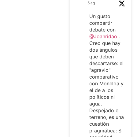
5 ag.
Un gusto
compartir
debate con
@Joanridao
.
Creo que hay
dos ángulos
que deben
descartarse: el
"agravio"
comparativo
con Moncloa y
el de a los
políticos ni
agua.
Despejado el
terreno, es una
cuestión
pragmática: Si