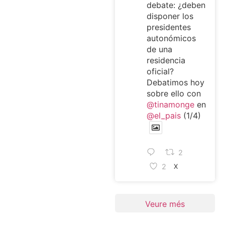
debate: ¿deben
disponer los
presidentes
autonómicos
de una
residencia
oficial?
Debatimos hoy
sobre ello con
@tinamonge
en
@el_pais
(1/4)
2
2
X
Veure més