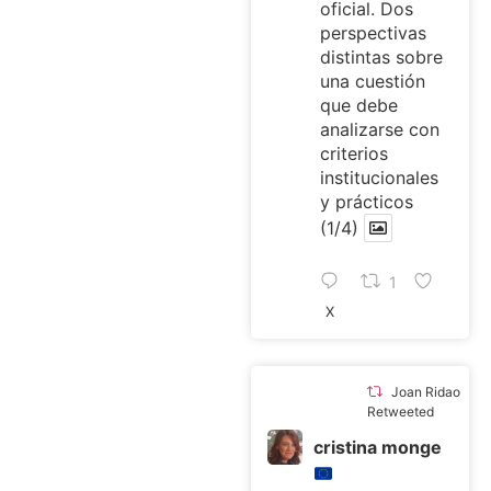
oficial. Dos
perspectivas
distintas sobre
una cuestión
que debe
analizarse con
criterios
institucionales
y prácticos
(1/4)
1
X
Joan Ridao
Retweeted
cristina monge