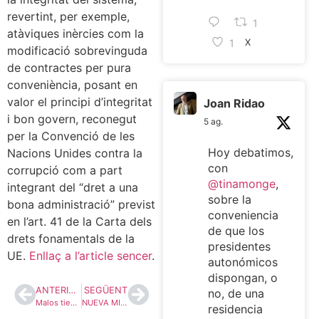
revertint, per exemple,
1
atàviques inèrcies com la
1
X
modificació sobrevinguda
de contractes per pura
conveniència, posant en
valor el principi d’integritat
Joan Ridao
i bon govern, reconegut
5 ag.
per la Convenció de les
Hoy debatimos,
Nacions Unides contra la
con
corrupció com a part
@tinamonge
,
integrant del “dret a una
sobre la
bona administració” previst
conveniencia
en l’art. 41 de la Carta dels
de que los
drets fonamentals de la
presidentes
UE.
Enllaç a l’article sencer
.
autonómicos
dispongan, o
ANTERIOR
SEGÜENT
no, de una
Malos tiempos para la libertad de expresión
NUEVA MIRADA SOBRE ANTIGUAS CUESTIONES ACERCA DE LAS COMISIONES DE INVESTIGACIÓN PARLAMENTARIAS.
residencia