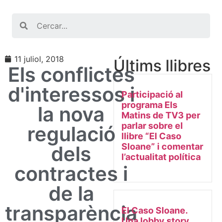
Search
11 juliol, 2018
Últims llibres
Els conflictes
d'interessos i
Participació al
programa Els
la nova
Matins de TV3 per
parlar sobre el
regulació
llibre “El Caso
Sloane” i comentar
dels
l’actualitat política
contractes i
de la
transparència
El Caso Sloane.
Una lobby story