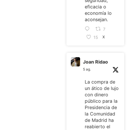
seguridad,
eficacia o
economía lo
aconsejan.
7
15
X
Joan Ridao
5 ag.
La compra de
un ático de lujo
con dinero
público para la
Presidencia de
la Comunidad
de Madrid ha
reabierto el