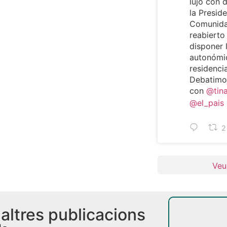
lujo con 
la Preside
Comunida
reabierto
disponer 
autonómi
residencia
Debatimos
con
@tin
@el_pais
2
Veu
i altres publicacions