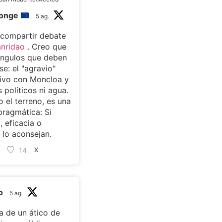
monge
5 ag.
 compartir debate
nridao
. Creo que
ángulos que deben
se: el "agravio"
ivo con Moncloa y
s políticos ni agua.
 el terreno, es una
pragmática: Si
, eficacia o
lo aconsejan.
14
X
o
5 ag.
 de un ático de