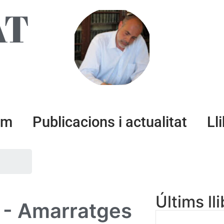
AT
um
Publicacions i actualitat
Ll
Últims ll
o - Amarratges