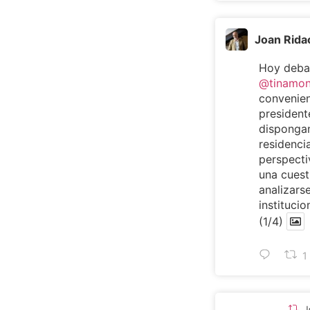
Joan Rida
Hoy deba
@tinamo
convenien
presiden
dispongan
residencia
perspecti
una cuest
analizarse
institucio
(1/4)
1
J