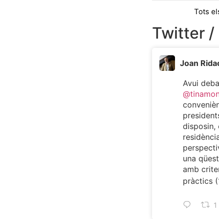
Tots el
Twitter /
Joan Rida
Avui deb
@tinamo
convenièn
president
disposin, 
residència
perspecti
una qüest
amb criter
pràctics (
1