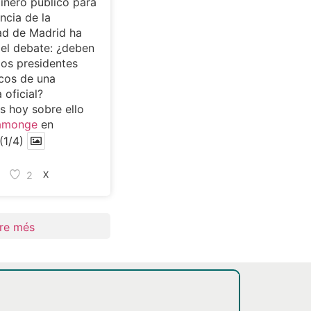
dinero público para
ncia de la
d de Madrid ha
 el debate: ¿deben
los presidentes
cos de una
 oficial?
 hoy sobre ello
amonge
en
(1/4)
2
X
re més