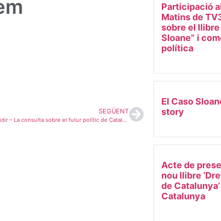
dem
Participació a
Matins de TV3
sobre el llibr
Sloane” i come
política
El Caso Sloan
story
SEGÜENT
El dret a decidir – La consulta sobre el futur polític de Catalunya
Acte de prese
nou llibre ‘Dr
de Catalunya’
Catalunya