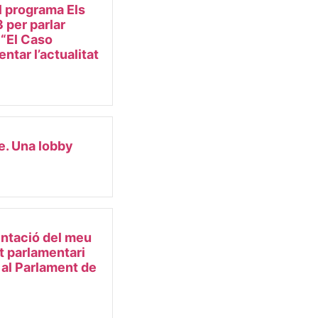
l programa Els
 per parlar
e “El Caso
ntar l’actualitat
e. Una lobby
ntació del meu
et parlamentari
 al Parlament de