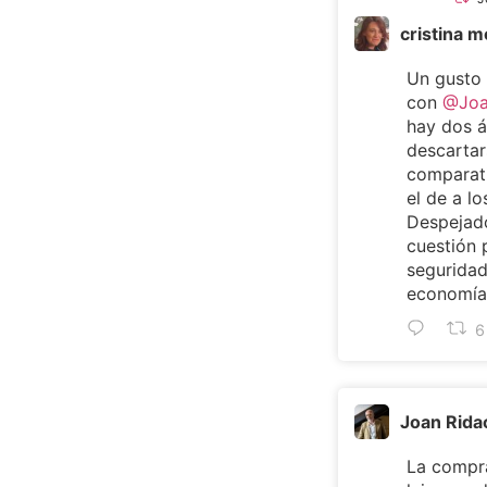
cristina 
Un gusto
con
@Joa
hay dos 
descartar
comparat
el de a lo
Despejado
cuestión 
seguridad
economía 
6
Joan Rida
La compra