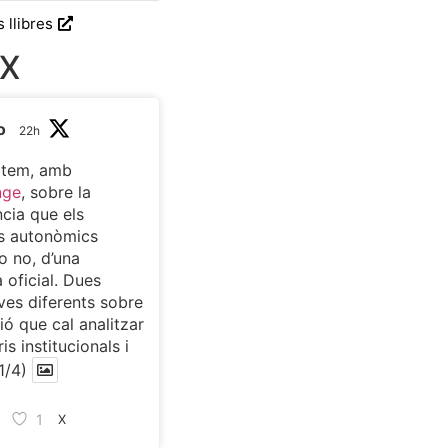
s llibres
 X
o
22h
atem, amb
nge
, sobre la
cia que els
s autonòmics
o no, d’una
 oficial. Dues
ves diferents sobre
ió que cal analitzar
is institucionals i
1/4)
1
X