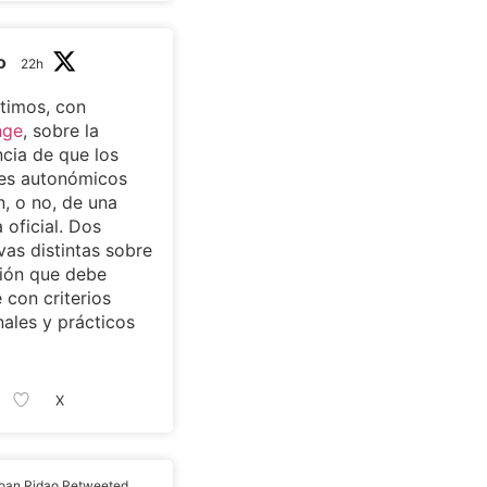
o
22h
timos, con
nge
, sobre la
cia de que los
tes autonómicos
, o no, de una
 oficial. Dos
vas distintas sobre
ión que debe
 con criterios
nales y prácticos
X
oan Ridao Retweeted