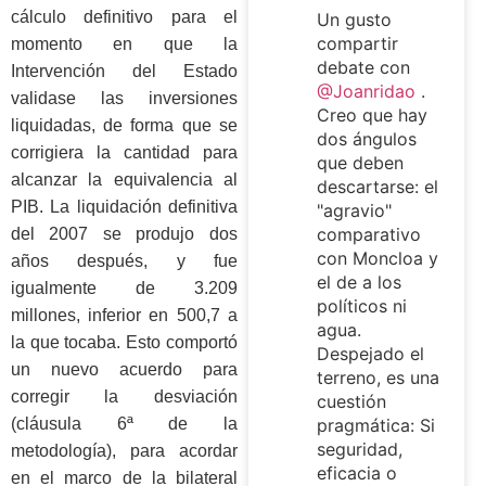
cálculo definitivo para el
Un gusto
compartir
momento en que la
debate con
Intervención del Estado
@Joanridao
.
validase las inversiones
Creo que hay
liquidadas, de forma que se
dos ángulos
corrigiera la cantidad para
que deben
alcanzar la equivalencia al
descartarse: el
PIB. La liquidación definitiva
"agravio"
comparativo
del 2007 se produjo dos
con Moncloa y
años después, y fue
el de a los
igualmente de 3.209
políticos ni
millones, inferior en 500,7 a
agua.
la que tocaba. Esto comportó
Despejado el
un nuevo acuerdo para
terreno, es una
corregir la desviación
cuestión
(cláusula 6ª de la
pragmática: Si
seguridad,
metodología), para acordar
eficacia o
en el marco de la bilateral