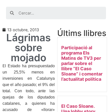
Search
13 octubre, 2013
Últims llibres
Lágrimas
sobre
Participació al
programa Els
mojado
Matins de TV3 per
parlar sobre el
E
l Estado ha presupuestado
llibre “El Caso
un 25,5% menos en
Sloane” i comentar
inversiones en Catalunya
l’actualitat política
que el año pasado; el 9% del
total. Con todo, ante las
quejas de los diputados
catalanes, a quienes ha
El Caso Sloane.
acusado de «llorar»
Una lobby story