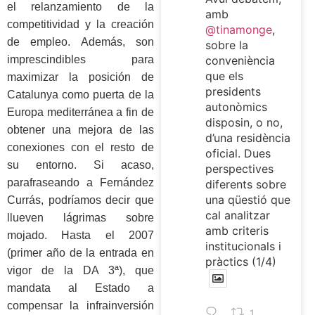
el relanzamiento de la
amb
competitividad y la creación
@tinamonge
,
de empleo. Además, son
sobre la
imprescindibles para
conveniència
que els
maximizar la posición de
presidents
Catalunya como puerta de la
autonòmics
Europa mediterránea a fin de
disposin, o no,
obtener una mejora de las
d’una residència
conexiones con el resto de
oficial. Dues
su entorno. Si acaso,
perspectives
parafraseando a Fernández
diferents sobre
una qüestió que
Currás, podríamos decir que
cal analitzar
llueven lágrimas sobre
amb criteris
mojado. Hasta el 2007
institucionals i
(primer año de la entrada en
pràctics (1/4)
vigor de la DA 3ª), que
mandata al Estado a
compensar la infrainversión
1