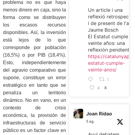
problema no es que haya
Un article i una
menos dinero en caja, sino la
reflexió retrospectiv
forma como se distribuyen
i de present de l'ami
los escasos recursos
Jaume Bosch
disponibles. Así, la inversión
El Estatut cumple
está lejos de lo que
veinte años: una
corresponde por población
reflexión pendiente
(16,5%) o por PIB (18,4%).
https://catalunyaplur
Esto, independientemente
estatut-cumple-
veinte-anos/
del agravio comparativo que
supone, constituye un error
1
estratégico en tanto que se
4
X
penaliza un territorio
dinámico. No en vano, en un
contexto de crisis
Joan Ridao
económica, la provisión de
5 ag.
infraestructuras de servicio
público es un factor clave en
Avui debatem,