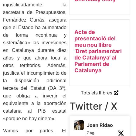
injustificadamente, la
secretaria de Presupuestos,
Fernández Currás, asegura
que el Estado ha aumentado
Acte de
de forma «continua y
presentació del
sistemática» las inversiones
meu nou llibre
en Catalunya durante diez
‘Dret parlamentari
de Catalunya’ al
años y que ahora toca a
Parlament de
otros territorios. Además,
Catalunya
justifica el incumplimiento de
la disposición adicional
tercera del Estatut (DA 3ª),
Tots els llibres
que obliga a invertir el
Twitter / X
equivalente a la aportación
catalana al PIB estatal
«porque no hay dinero».
Joan Ridao
Vamos por partes. El
7 ag.