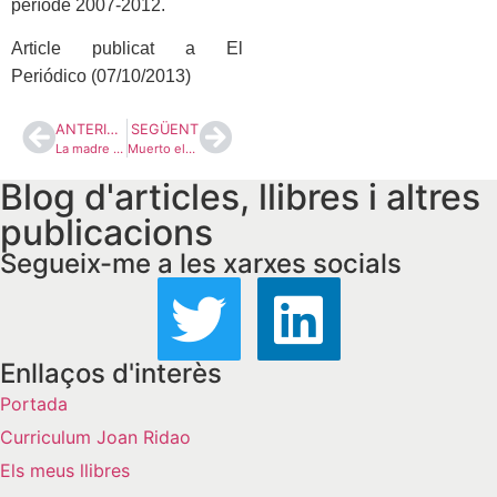
període 2007-2012.
Article publicat a El
Periódico (07/10/2013)
ANTERIOR
SEGÜENT
La madre de todas las corrupciones
Muerto el perro, se acabó la rabia
Blog d'articles, llibres i altres
publicacions
Segueix-me a les xarxes socials
Enllaços d'interès
Portada
Curriculum Joan Ridao
Els meus llibres