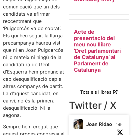
comunicació que un dels
candidats va afirmar
reccentment que
‘Puigcercós va de sobrat’.
Acte de
Els qui heu seguit la llarga
presentació del
precampanya haureu vist
meu nou llibre
que ni en Joan Puigcercós
‘Dret parlamentari
de Catalunya’ al
ni jo mateix ni ningú de la
Parlament de
candidatura de Gent
Catalunya
d’Esquerra hem pronunciat
cap desqualificació cap a
altres companys de partit.
Tots els llibres
La d’aquest candidat, en
canvi, no és la primera
Twitter / X
desqualificació. Ni la
segona.
Joan Ridao
14h
Sempre hem cregut que
aquest procés congressual