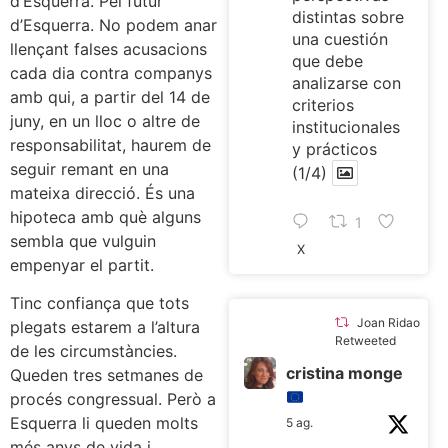
d’Esquerra. Pel futur
distintas sobre
d’Esquerra. No podem anar
una cuestión
llençant falses acusacions
que debe
cada dia contra companys
analizarse con
amb qui, a partir del 14 de
criterios
juny, en un lloc o altre de
institucionales
responsabilitat, haurem de
y prácticos
seguir remant en una
(1/4)
mateixa direcció. És una
hipoteca amb què alguns
1
sembla que vulguin
X
empenyar el partit.
Tinc confiança que tots
Joan Ridao
plegats estarem a l’altura
Retweeted
de les circumstàncies.
cristina monge
Queden tres setmanes de
procés congressual. Però a
Esquerra li queden molts
5 ag.
més anys de vida i