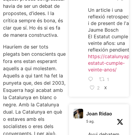
havia de ser un debat de
Un article i una
propostes, d’idees. I la
reflexió retrospectiv
crítica sempre és bona, és
i de present de l'ami
clar que sí. Ho és si es fa
Jaume Bosch
de manera constructiva.
El Estatut cumple
veinte años: una
Hauríem de ser tots
reflexión pendiente
plegats ben conscients que
https://catalunyaplur
fora ens estan esperant
estatut-cumple-
aquells a qui molestem.
veinte-anos/
Aquells a qui tant ha fet la
1
punyeta que, des del 2003,
2
X
Esquerra hagi acabat amb
la Catalunya en blanc o
negre. Amb la Catalunya
dual. La Catalunya en què
Joan Ridao
o estaves amb els
5 ag.
socialistes o eres dels
convergents. I per això,
Avui debatem,