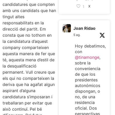
candidatures que compten
1
X
amb uns candidats que han
tingut altes
responsabilitats en la
Joan Ridao
direcció del partit. Em
consta que no tothom en
5 ag.
la candidatura d’aquest
Hoy debatimos,
company comparteixen
con
aquesta manera de fer que
@tinamonge
,
té, aquesta mena d’estil de
sobre la
la desqualificació
conveniencia
permanent. Vull creure que
de que los
els qui no comparteixen la
presidentes
deriva que ha agafat algun
autonómicos
aspirant d’alguna
dispongan, o
candidatura s’imposaran i
no, de una
residencia
treballaran per evitar que
oficial. Dos
això continuï. Pel bé
perspectivas