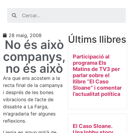
Search
28 maig, 2008
Últims llibres
No és això
companys,
Participació al
programa Els
no és això
Matins de TV3 per
parlar sobre el
Ara que ens acostem a la
llibre “El Caso
recta final de la campanya
Sloane” i comentar
i després de les bones
l’actualitat política
vibracions de l’acte de
dissabte a La Farga,
m’agradaria fer algunes
reflexions.
El Caso Sloane.
Una lobby story
Llegia en algun mitjà de