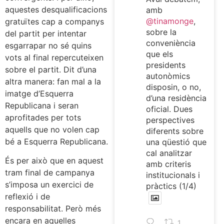
aquestes desqualificacions
amb
@tinamonge
,
gratuïtes cap a companys
sobre la
del partit per intentar
conveniència
esgarrapar no sé quins
que els
vots al final repercuteixen
presidents
sobre el partit. Dit d’una
autonòmics
altra manera: fan mal a la
disposin, o no,
imatge d’Esquerra
d’una residència
Republicana i seran
oficial. Dues
aprofitades per tots
perspectives
aquells que no volen cap
diferents sobre
bé a Esquerra Republicana.
una qüestió que
cal analitzar
És per això que en aquest
amb criteris
tram final de campanya
institucionals i
s’imposa un exercici de
pràctics (1/4)
reflexió i de
responsabilitat. Però més
encara en aquelles
1