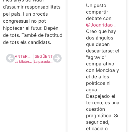
Un gusto
d’assumir responsabilitats
compartir
pel país. I un procés
debate con
congressual no pot
@Joanridao
.
hipotecar el futur. Depèn
Creo que hay
de tots. També de l’actitud
dos ángulos
de tots els candidats.
que deben
descartarse: el
ANTERIOR
SEGÜENT
"agravio"
La bilateralitat no pot acabar sent un cafè descafeïnat i reescalfat per tothom
La paraula és vostra
comparativo
con Moncloa y
el de a los
políticos ni
agua.
Despejado el
terreno, es una
cuestión
pragmática: Si
seguridad,
eficacia o