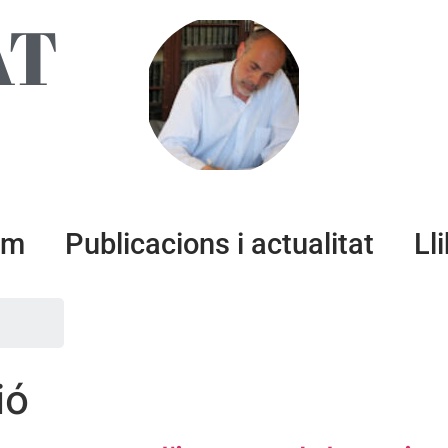
AT
um
Publicacions i actualitat
Ll
ió