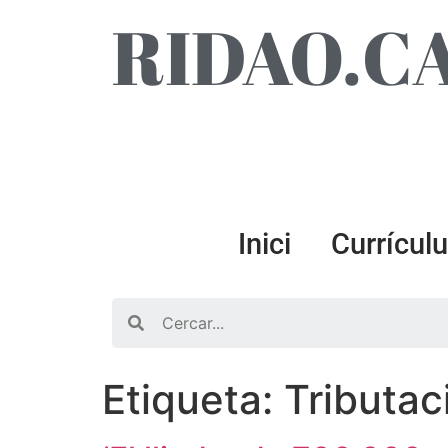
RIDAO.C
Inici
Currícul
Search
Etiqueta:
Tributac