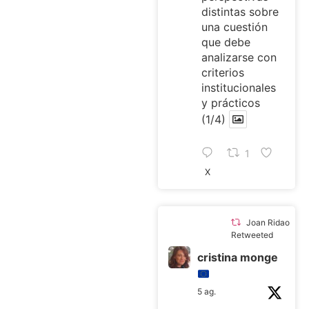
distintas sobre
una cuestión
que debe
analizarse con
criterios
institucionales
y prácticos
(1/4)
1
X
Joan Ridao
Retweeted
cristina monge
5 ag.