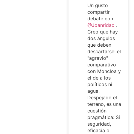
Un gusto
compartir
debate con
@Joanridao
.
Creo que hay
dos ángulos
que deben
descartarse: el
"agravio"
comparativo
con Moncloa y
el de a los
políticos ni
agua.
Despejado el
terreno, es una
cuestión
pragmática: Si
seguridad,
eficacia o