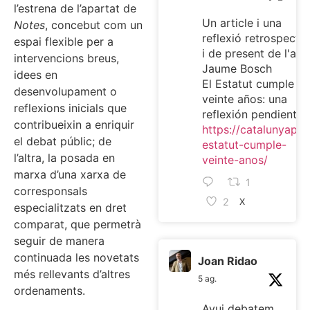
l’estrena de l’apartat de
Un article i una
Notes
, concebut com un
reflexió retrospectiv
espai flexible per a
i de present de l'ami
intervencions breus,
Jaume Bosch
idees en
El Estatut cumple
desenvolupament o
veinte años: una
reflexions inicials que
reflexión pendiente
contribueixin a enriquir
https://catalunyaplur
el debat públic; de
estatut-cumple-
l’altra, la posada en
veinte-anos/
marxa d’una xarxa de
1
corresponsals
2
X
especialitzats en dret
comparat, que permetrà
seguir de manera
continuada les novetats
Joan Ridao
més rellevants d’altres
5 ag.
ordenaments.
Avui debatem,