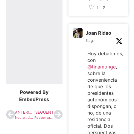
1
X
Joan Ridao
5 ag.
Hoy debatimos,
con
@tinamonge
,
sobre la
conveniencia
de que los
Powered By
presidentes
EmbedPress
autonómicos
dispongan, o
no, de una
ANTERIOR
SEGÜENT
Nou article a la Revista de Llengua i Dret
Ressenya de Dret parlamentari de Catalunya a Escrutinio
residencia
oficial. Dos
perspectivas