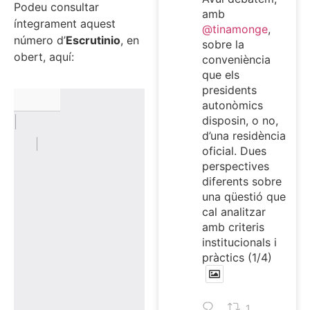
Podeu consultar
amb
íntegrament aquest
@tinamonge
,
número d’
Escrutinio
, en
sobre la
obert, aquí:
conveniència
que els
presidents
autonòmics
disposin, o no,
d’una residència
oficial. Dues
perspectives
diferents sobre
una qüestió que
cal analitzar
amb criteris
institucionals i
pràctics (1/4)
1