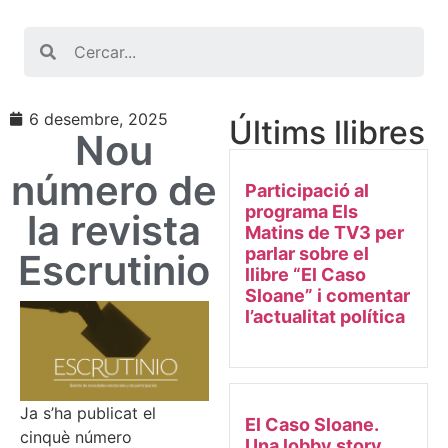
Search
6 desembre, 2025
Últims llibres
Nou
número de
Participació al
programa Els
la revista
Matins de TV3 per
parlar sobre el
Escrutinio
llibre “El Caso
Sloane” i comentar
l’actualitat política
Ja s’ha publicat el
El Caso Sloane.
cinquè número
Una lobby story