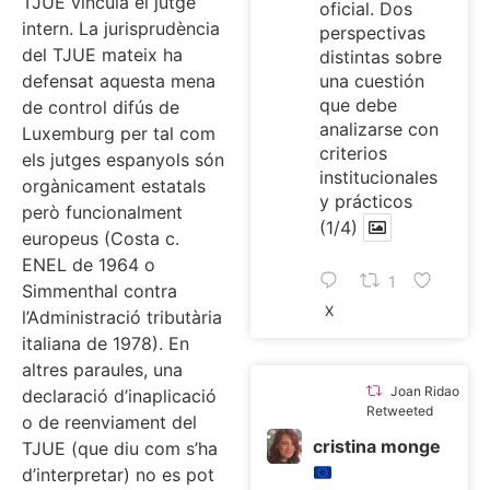
TJUE vincula el jutge
oficial. Dos
intern. La jurisprudència
perspectivas
del TJUE mateix ha
distintas sobre
defensat aquesta mena
una cuestión
que debe
de control difús de
analizarse con
Luxemburg per tal com
criterios
els jutges espanyols són
institucionales
orgànicament estatals
y prácticos
però funcionalment
(1/4)
europeus (Costa c.
ENEL de 1964 o
1
Simmenthal contra
X
l’Administració tributària
italiana de 1978). En
altres paraules, una
Joan Ridao
declaració d’inaplicació
Retweeted
o de reenviament del
cristina monge
TJUE (que diu com s’ha
d’interpretar) no es pot