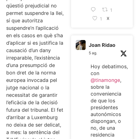
qüestió prejudicial no
1
permet suspendre la llei,
1
X
sí que autoritza
suspendre’n l’aplicació
en els casos en què s’ha
d’aplicar si es justifica la
Joan Ridao
causació d’un dany
5 ag.
irreparable, l’existència
d’una presumpció de
Hoy debatimos,
bon dret de la norma
con
europea invocada pel
@tinamonge
,
sobre la
jutge nacional o la
conveniencia
necessitat de garantir
de que los
l’eficàcia de la decisió
presidentes
futura del tribunal. El fet
autonómicos
d’arribar a Luxemburg
dispongan, o
no deixa de ser delicat,
no, de una
a mes: la sentència del
residencia