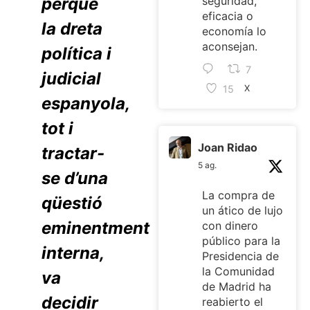
perquè
seguridad,
eficacia o
la dreta
economía lo
aconsejan.
política i
7
judicial
15
X
espanyola,
tot i
Joan Ridao
tractar-
5 ag.
se d’una
La compra de
qüestió
un ático de lujo
eminentment
con dinero
público para la
interna,
Presidencia de
la Comunidad
va
de Madrid ha
decidir
reabierto el