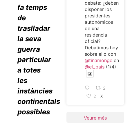
debate: ¿deben
fa temps
disponer los
presidentes
de
autonómicos
traslladar
de una
residencia
la seva
oficial?
Debatimos hoy
guerra
sobre ello con
particular
@tinamonge
en
@el_pais
(1/4)
a totes
les
2
instàncies
2
X
continentals
possibles
Veure més