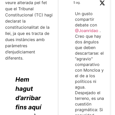
veure alterada pel fet
5 ag.
que el Tribunal
Un gusto
Constitucional (TC) hagi
compartir
declarat la
debate con
constitucionalitat de la
@Joanridao
.
llei, ja que es tracta de
Creo que hay
dues instàncies amb
dos ángulos
paràmetres
que deben
d’enjudiciament
descartarse: el
diferents.
"agravio"
comparativo
con Moncloa y
el de a los
Hem
políticos ni
agua.
hagut
Despejado el
d’arribar
terreno, es una
cuestión
fins aquí
pragmática: Si