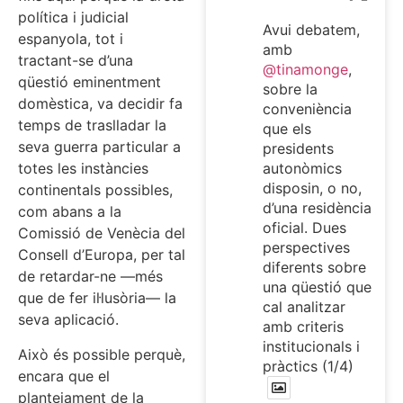
política i judicial
Avui debatem,
espanyola, tot i
amb
tractant-se d’una
@tinamonge
,
qüestió eminentment
sobre la
domèstica, va decidir fa
conveniència
temps de traslladar la
que els
seva guerra particular a
presidents
autonòmics
totes les instàncies
disposin, o no,
continentals possibles,
d’una residència
com abans a la
oficial. Dues
Comissió de Venècia del
perspectives
Consell d’Europa, per tal
diferents sobre
de retardar-ne —més
una qüestió que
que de fer il·lusòria— la
cal analitzar
seva aplicació.
amb criteris
institucionals i
Això és possible perquè,
pràctics (1/4)
encara que el
plantejament de la