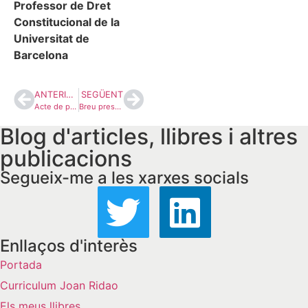
Professor de Dret
Constitucional de la
Universitat de
Barcelona
ANTERIOR
SEGÜENT
Acte de presentació del meu nou llibre ‘Dret parlamentari de Catalunya’ al Parlament de Catalunya
Breu presentació del llibre Dret parlamentari de Catalunya al CRAI de la Facultat de Dret (UB)
Blog d'articles, llibres i altres
publicacions
Segueix-me a les xarxes socials
Enllaços d'interès
Portada
Curriculum Joan Ridao
Els meus llibres