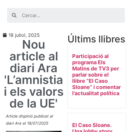
Search
18 juliol, 2025
Últims llibres
Nou
article al
Participació al
programa Els
diari Ara
Matins de TV3 per
parlar sobre el
'L’amnistia
llibre “El Caso
Sloane” i comentar
i els valors
l’actualitat política
de la UE'
Article d’opinió publicat al
diari Ara el 18/07/2025
El Caso Sloane.
Una lobby story