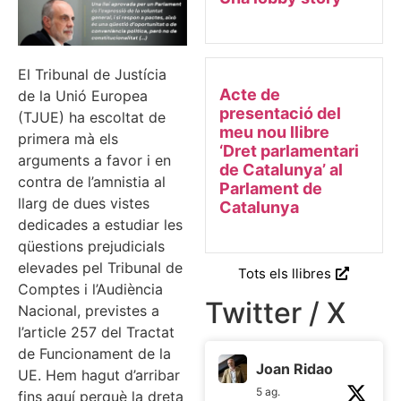
El Tribunal de Justícia
Acte de
de la Unió Europea
presentació del
(TJUE) ha escoltat de
meu nou llibre
primera mà els
‘Dret parlamentari
arguments a favor i en
de Catalunya’ al
contra de l’amnistia al
Parlament de
llarg de dues vistes
Catalunya
dedicades a estudiar les
qüestions prejudicials
elevades pel Tribunal de
Tots els llibres
Comptes i l’Audiència
Twitter / X
Nacional, previstes a
l’article 257 del Tractat
de Funcionament de la
Joan Ridao
UE. Hem hagut d’arribar
5 ag.
fins aquí perquè la dreta