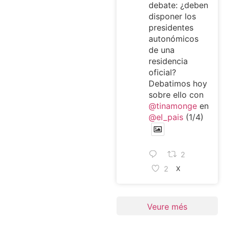
debate: ¿deben
disponer los
presidentes
autonómicos
de una
residencia
oficial?
Debatimos hoy
sobre ello con
@tinamonge
en
@el_pais
(1/4)
2
2
X
Veure més