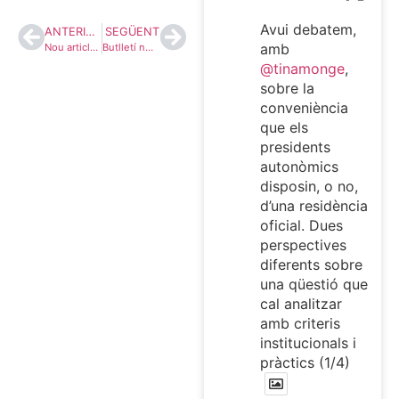
Avui debatem,
ANTERIOR
SEGÜENT
amb
Nou article a la Web de ‘Frontiers’ titulat ‘Lobbying in the EU: prospects and challenges of the mandatory transparency registe’
Butlletí número 4 de ‘Escrutinio’ la web de Dret Electoral i Parlamentari
@tinamonge
,
sobre la
conveniència
que els
presidents
autonòmics
disposin, o no,
d’una residència
oficial. Dues
perspectives
diferents sobre
una qüestió que
cal analitzar
amb criteris
institucionals i
pràctics (1/4)