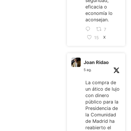
seguridad,
eficacia o
economía lo
aconsejan.
7
15
X
Joan Ridao
5 ag.
La compra de
un ático de lujo
con dinero
público para la
Presidencia de
la Comunidad
de Madrid ha
reabierto el