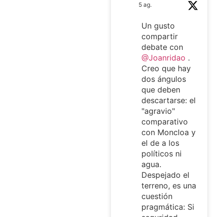
5 ag.
Un gusto
compartir
debate con
@Joanridao
.
Creo que hay
dos ángulos
que deben
descartarse: el
"agravio"
comparativo
con Moncloa y
el de a los
políticos ni
agua.
Despejado el
terreno, es una
cuestión
pragmática: Si