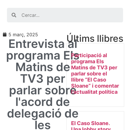
Search
5 març, 2025
Últims llibres
Entrevista al
programa Els
Participació al
programa Els
Matins de
Matins de TV3 per
parlar sobre el
TV3 per
llibre “El Caso
Sloane” i comentar
parlar sobre
l’actualitat política
l'acord de
delegació de
les
El Caso Sloane.
Una lobby story