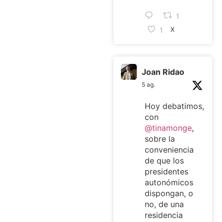
1
1
X
Joan Ridao
5 ag.
Hoy debatimos,
con
@tinamonge
,
sobre la
conveniencia
de que los
presidentes
autonómicos
dispongan, o
no, de una
residencia