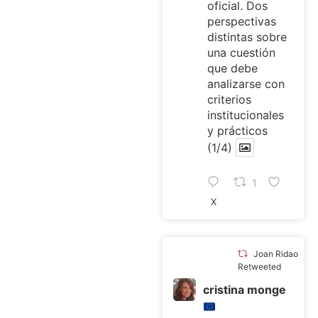
oficial. Dos
perspectivas
distintas sobre
una cuestión
que debe
analizarse con
criterios
institucionales
y prácticos
(1/4)
1
X
Joan Ridao
Retweeted
cristina monge