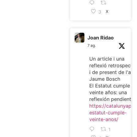
3
X
Joan Ridao
7 ag.
Un article i una
reflexió retrospectiv
i de present de l'ami
Jaume Bosch
El Estatut cumple
veinte años: una
reflexión pendiente
https://catalunyaplur
estatut-cumple-
veinte-anos/
1