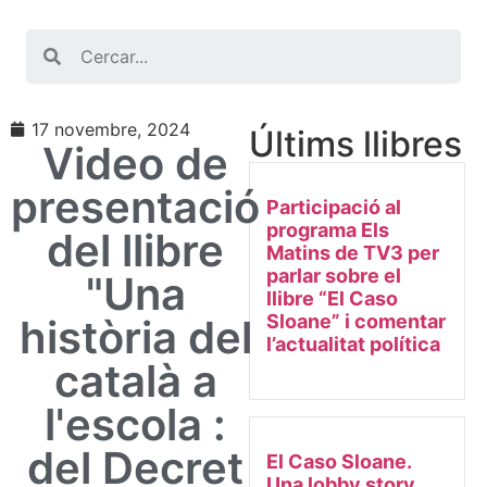
Search
17 novembre, 2024
Últims llibres
Video de
presentació
Participació al
programa Els
del llibre
Matins de TV3 per
parlar sobre el
"Una
llibre “El Caso
Sloane” i comentar
història del
l’actualitat política
català a
l'escola :
del Decret
El Caso Sloane.
Una lobby story