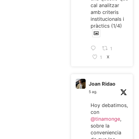
cal analitzar
amb criteris
institucionals i
pràctics (1/4)
1
1
X
Joan Ridao
5 ag.
Hoy debatimos,
con
@tinamonge
,
sobre la
conveniencia