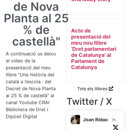
de Nova
Planta al 25
% de
Acte de
presentació del
castellà"
meu nou llibre
‘Dret parlamentari
A continuació us deixo
de Catalunya’ al
el video de la
Parlament de
Catalunya
presentació del meu
llibre “Una història del
català a l’escola : del
Decret de Nova Planta
Tots els llibres
al 25 % de castellà” al
Twitter / X
canal Youtube CRAI
Biblioteca de Dret i
Dipòsit Digital
Joan Ridao
7h