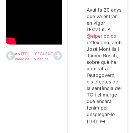
Avui fa 20 anys
que va entrar
en vigor
l’Estatut. A
@elperiodico
reflexiono, amb
José Montilla i
ANTERIOR
SEGÜENT
Jaume Bosch,
Video de presentació del llibre “Constitucionalismos: una inmersión rápida”
Video de presentació del llibre “Identificació i concreció de les vies jurídiques per a la realització d’un referèndum que pregunti a la ciutadania de Catalunya sobre la independència”
sobre què ha
aportat a
l’autogovern,
els efectes de
la sentència del
TC i el marge
que encara
tenim per
desplegar-lo
(1/3)