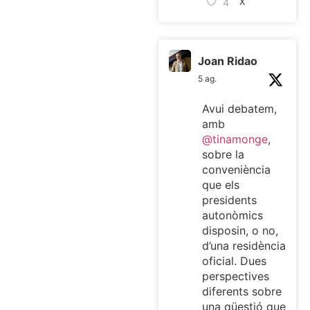
4
X
Joan Ridao
5 ag.
Avui debatem,
amb
@tinamonge
,
sobre la
conveniència
que els
presidents
autonòmics
disposin, o no,
d’una residència
oficial. Dues
perspectives
diferents sobre
una qüestió que