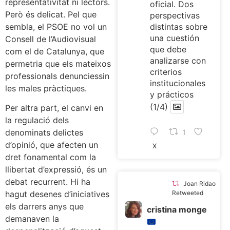
representativitat ni lectors.
oficial. Dos
Però és delicat. Pel que
perspectivas
sembla, el PSOE no vol un
distintas sobre
una cuestión
Consell de l’Audiovisual
que debe
com el de Catalunya, que
analizarse con
permetria que els mateixos
criterios
professionals denunciessin
institucionales
les males pràctiques.
y prácticos
(1/4)
Per altra part, el canvi en
la regulació dels
denominats delictes
1
d’opinió, que afecten un
X
dret fonamental com la
llibertat d’expressió, és un
debat recurrent. Hi ha
Joan Ridao
hagut desenes d’iniciatives
Retweeted
els darrers anys que
cristina monge
demanaven la