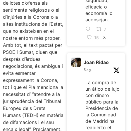
seguridad,
delictes d’ofensa als
eficacia o
sentiments religiosos o el
economía lo
d’injúries a la Corona o a
aconsejan.
altes institucions de l’Estat,
7
que no existeixen en el
15
nostre entorn més proper.
X
Amb tot, el text pactat per
PSOE i Sumar, diuen que
després d’àrdues
Joan Ridao
negociacions, és ambigua i
5 ag.
evita esmentar
expressament la Corona,
La compra de
tot i que el Pla menciona la
un ático de lujo
necessitat d’ ”atendre a la
con dinero
jurisprudència del Tribunal
público para la
Europeu dels Drets
Presidencia de
la Comunidad
Humans (TEDH) en matèria
de Madrid ha
de difamacions i el seu
reabierto el
encaix legal”. Precisament,