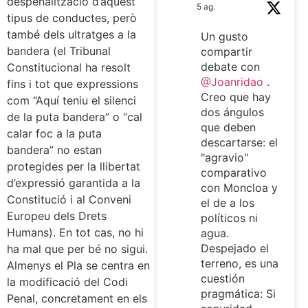
despenalització d’aquest
5 ag.
tipus de conductes, però
també dels ultratges a la
Un gusto
bandera (el Tribunal
compartir
debate con
Constitucional ha resolt
@Joanridao
.
fins i tot que expressions
Creo que hay
com “Aquí teniu el silenci
dos ángulos
de la puta bandera” o “cal
que deben
calar foc a la puta
descartarse: el
bandera” no estan
"agravio"
protegides per la llibertat
comparativo
d’expressió garantida a la
con Moncloa y
Constitució i al Conveni
el de a los
Europeu dels Drets
políticos ni
Humans). En tot cas, no hi
agua.
Despejado el
ha mal que per bé no sigui.
terreno, es una
Almenys el Pla se centra en
cuestión
la modificació del Codi
pragmática: Si
Penal, concretament en els