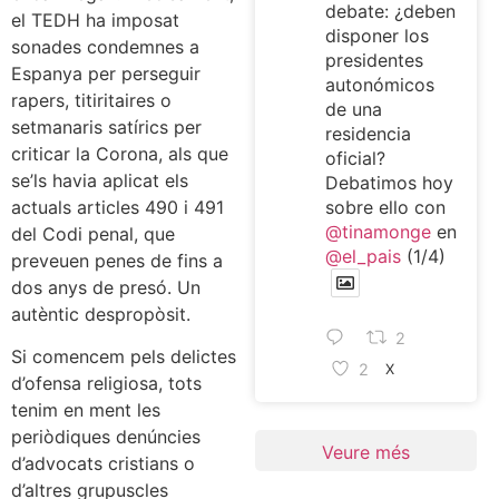
debate: ¿deben
el TEDH ha imposat
disponer los
sonades condemnes a
presidentes
Espanya per perseguir
autonómicos
rapers, titiritaires o
de una
setmanaris satírics per
residencia
criticar la Corona, als que
oficial?
se’ls havia aplicat els
Debatimos hoy
actuals articles 490 i 491
sobre ello con
@tinamonge
en
del Codi penal, que
@el_pais
(1/4)
preveuen penes de fins a
dos anys de presó. Un
autèntic despropòsit.
2
Si comencem pels delictes
2
X
d’ofensa religiosa, tots
tenim en ment les
periòdiques denúncies
Veure més
d’advocats cristians o
d’altres grupuscles