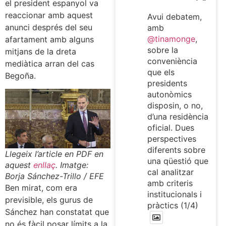
el president espanyol va
reaccionar amb aquest
Avui debatem,
anunci després del seu
amb
@tinamonge
,
afartament amb alguns
sobre la
mitjans de la dreta
conveniència
mediàtica arran del cas
que els
Begoña.
presidents
autonòmics
disposin, o no,
d’una residència
oficial. Dues
perspectives
diferents sobre
Llegeix l’article en PDF en
una qüestió que
aquest
enllaç
. Imatge:
cal analitzar
Borja Sánchez-Trillo / EFE
amb criteris
Ben mirat, com era
institucionals i
previsible, els gurus de
pràctics (1/4)
Sánchez han constatat que
no és fàcil posar límits a la