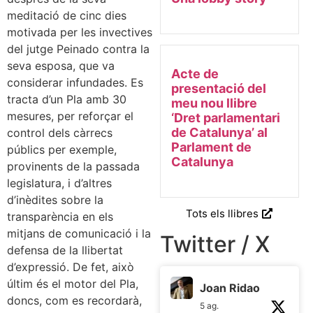
meditació de cinc dies
motivada per les invectives
del jutge Peinado contra la
seva esposa, que va
Acte de
considerar infundades. Es
presentació del
tracta d’un Pla amb 30
meu nou llibre
mesures, per reforçar el
‘Dret parlamentari
de Catalunya’ al
control dels càrrecs
Parlament de
públics per exemple,
Catalunya
provinents de la passada
legislatura, i d’altres
d’inèdites sobre la
Tots els llibres
transparència en els
mitjans de comunicació i la
Twitter / X
defensa de la llibertat
d’expressió. De fet, això
últim és el motor del Pla,
Joan Ridao
doncs, com es recordarà,
5 ag.