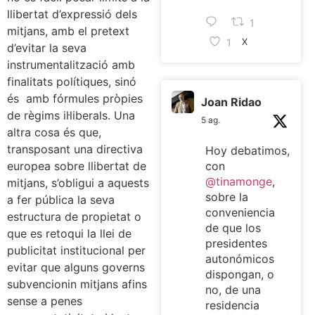
llibertat d’expressió dels
1
mitjans, amb el pretext
1
X
d’evitar la seva
instrumentalització amb
finalitats polítiques, sinó
és amb fórmules pròpies
Joan Ridao
de règims il·liberals. Una
5 ag.
altra cosa és que,
transposant una directiva
Hoy debatimos,
europea sobre llibertat de
con
@tinamonge
,
mitjans, s’obligui a aquests
sobre la
a fer pública la seva
conveniencia
estructura de propietat o
de que los
que es retoqui la llei de
presidentes
publicitat institucional per
autonómicos
evitar que alguns governs
dispongan, o
subvencionin mitjans afins
no, de una
sense a penes
residencia