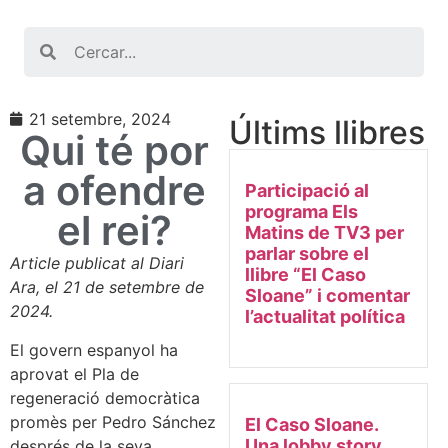
Search
21 setembre, 2024
Últims llibres
Qui té por
a ofendre
Participació al
programa Els
el rei?
Matins de TV3 per
parlar sobre el
Article publicat al Diari
llibre “El Caso
Ara, el 21 de setembre de
Sloane” i comentar
2024.
l’actualitat política
El govern espanyol ha
aprovat el Pla de
regeneració democràtica
promès per Pedro Sánchez
El Caso Sloane.
Una lobby story
després de la seva