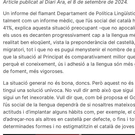
Article publicat al Diari Ara, el 8 de setembre de 2024.
Un informe del flamant Departament de Política Lingüístic
talment com un informe mèdic, que l’ús social del català 
41%, explica aquesta situació preocupant –que no apocalí
els usos es decanten progressivament cap a la llengua m
realitat ben eloqüent, vista la preponderància del castell
migratori, tot i que no es pugui menystenir el nombre de p
que la situació al Principat és comparativament millor que
perquè el coneixement, ús i adhesió a la llengua són més gr
de foment, més vigoroses.
La situació general no és bona, doncs. Però aquest no és
tingui una solució unívoca. No vull dir amb això que sigui 
sigui un fet inexorable. Vull dir que, com bé proposa el G
l’ús social de la llengua dependrà de si nosaltres mateix
actituds i d’implantar alguns hàbits com, per exemple, el 
d’adreçar-nos als altres en castellà per defecte, o fins i t
determinades formes i no estigmatitzin el català de jove