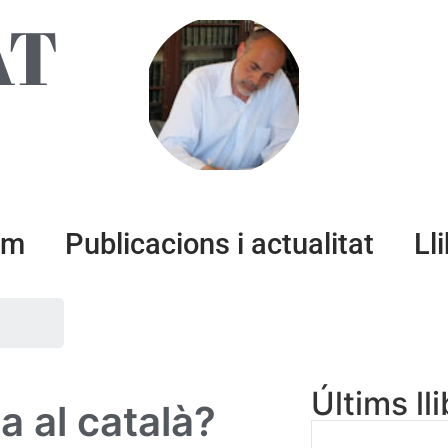
AT
um
Publicacions i actualitat
Ll
Últims ll
a al català?