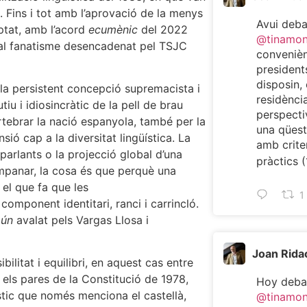
 Fins i tot amb l’aprovació de la menys
Avui deb
mptat, amb l’acord
ecumènic
del 2022
@tinamo
us al fanatisme desencadenat pel TSJC
convenièn
president
disposin, 
la persistent concepció supremacista i
residència
iu i idiosincràtic de la pell de brau
perspecti
rtebrar la nació espanyola, també per la
una qüest
sió cap a la diversitat lingüística. La
amb criter
arlants o la projecció global d’una
pràctics (
campanar, la cosa és que perquè una
 el que fa que les
1
omponent identitari, ranci i carrincló.
mún
avalat pels Vargas Llosa i
Joan Rida
litat i equilibri, en aquest cas entre
 els pares de la Constitució de 1978,
Hoy deba
üístic que només menciona el castellà,
@tinamo