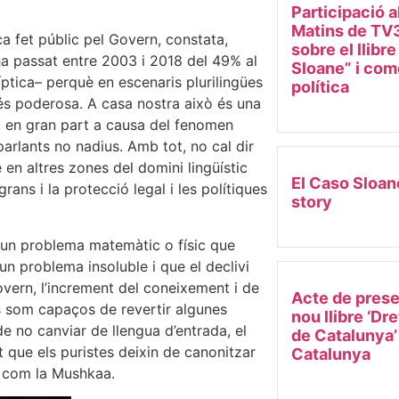
Participació a
Matins de TV3
a fet públic pel Govern, constata,
sobre el llibr
ha passat entre 2003 i 2018 del 49% al
Sloane” i come
ptica– perquè en escenaris plurilingües
política
és poderosa. A casa nostra això és una
à, en gran part a causa del fenomen
arlants no nadius. Amb tot, no cal dir
 en altres zones del domini lingüístic
El Caso Sloan
ans i la protecció legal i les polítiques
story
 un problema matemàtic o físic que
un problema insoluble i que el declivi
overn, l’increment del coneixement i de
Acte de prese
os som capaços de revertir algunes
nou llibre ‘Dr
de no canviar de llengua d’entrada, el
de Catalunya’
ot que els puristes deixin de canonitzar
Catalunya
s com la Mushkaa.