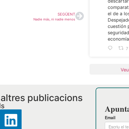
descartar
comparat
el de a lo
SEGÜENT
Despejado
Nadie más, ni nadie menos
cuestión 
seguridad
economía 
7
Veu
i altres publicacions
ls