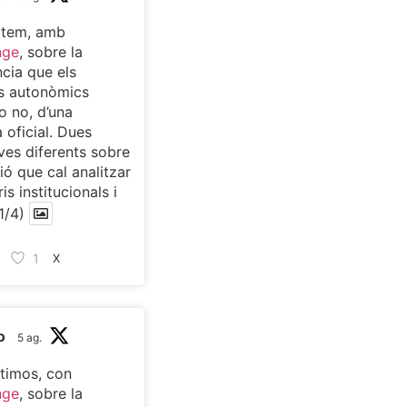
atem, amb
nge
, sobre la
cia que els
s autonòmics
o no, d’una
 oficial. Dues
ves diferents sobre
ió que cal analitzar
is institucionals i
1/4)
1
X
o
5 ag.
timos, con
nge
, sobre la