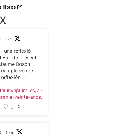
s llibres
 X
o
17h
 i una reflexió
tiva i de present
c Jaume Bosch
t cumple veinte
 reflexión
e
talunyaplural.es/el-
umple-veinte-anos/
2
X
o
5 ag.