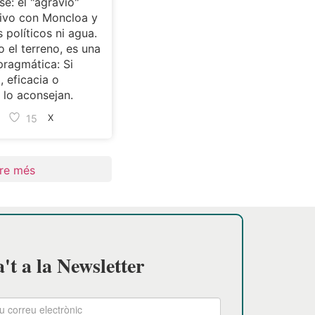
se: el "agravio"
ivo con Moncloa y
s políticos ni agua.
 el terreno, es una
pragmática: Si
, eficacia o
lo aconsejan.
15
X
re més