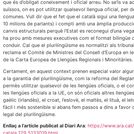
que és d’obligat coneixement i oficial arreu. No se’ls va 
suïssos, on es pot utilitzar qualsevol llengua oficial, per
comunes. Vull dir que el fet que el català sigui una llen
10 milions de parlants) i compti amb una àmplia producci
canvis estructurals perquè l’Estat es reconegui d’una vega
ha prou amb mesures executives com el format bilingüe d
conduir. Cal que el plurilingüisme es normalitzi als tribunal
reclama el Comitè de Ministres del Consell d’Europa en l
de la Carta Europea de Llengües Regionals i Minoritàries.
Certament, en aquest context prenen especial valor algun
a la garantia del plurilingüisme, com la reforma del Regl
permès utilitzar qualsevol de les llengües oficials, o el c
les llengües oficials a la UE, on són oficials altres lleng
gaèlic (irlandès), el croat, l’eslovè, el maltès, el lituà, el l
fàcil i més sostenible si abans fem passos a dins a favor d
legal del plurilingüisme.
Enllaç a l’article publicat al Diari Ara
:
https://www.ara.cat/
catala_129_5133019.html