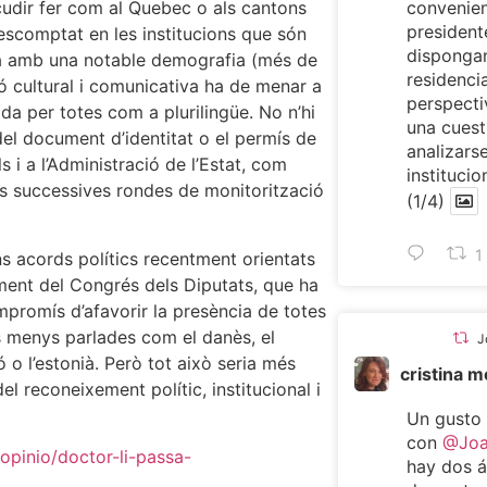
convenien
acudir fer com al Quebec o als cantons
presiden
 descomptat en les institucions que són
dispongan
gua amb una notable demografia (més de
residencia
ó cultural i comunicativa ha de menar a
perspecti
da per totes com a plurilingüe. No n’hi
una cuest
el document d’identitat o el permís de
analizarse
s i a l’Administració de l’Estat, com
institucio
es successives rondes de monitorització
(1/4)
1
s acords polítics recentment orientats
ament del Congrés dels Diputats, que ha
ompromís d’afavorir la presència de totes
ües menys parlades com el danès, el
J
etó o l’estonià. Però tot això seria més
cristina 
el reconeixement polític, institucional i
Un gusto
con
@Joa
opinio/doctor-li-passa-
hay dos 