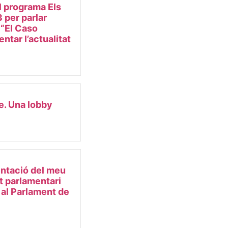
l programa Els
 per parlar
e “El Caso
ntar l’actualitat
e. Una lobby
ntació del meu
et parlamentari
 al Parlament de