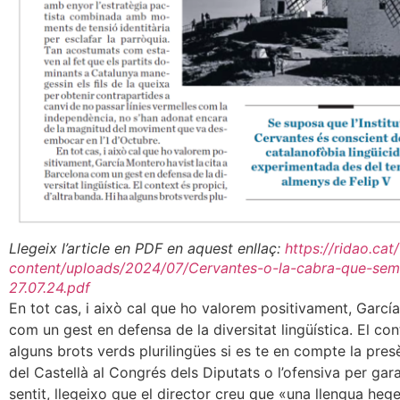
Llegeix l’article en PDF en aquest enllaç:
https://ridao.cat
content/uploads/2024/07/Cervantes-o-la-cabra-que-semp
27.07.24.pdf
En tot cas, i això cal que ho valorem positivament, García
com un gest en defensa de la diversitat lingüística. El con
alguns brots verds plurilingües si es te en compte la presè
del Castellà al Congrés dels Diputats o l’ofensiva per gar
sentit, llegeixo que el director creu que «una llengua he