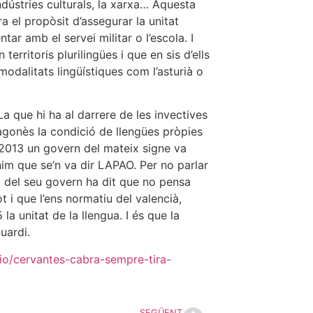
ndústries culturals, la xarxa… Aquesta
el propòsit d’assegurar la unitat
ntar amb el servei militar o l’escola. I
erritoris plurilingües i que en sis d’ells
 modalitats lingüístiques com l’asturià o
a que hi ha al darrere de les invectives
aragonès la condició de llengües pròpies
 el 2013 un govern del mateix signe va
ònim que se’n va dir LAPAO. Per no parlar
a del seu govern ha dit que no pensa
ot i que l’ens normatiu del valencià,
a unitat de la llengua. I és que la
uardi.
nio/cervantes-cabra-sempre-tira-
SEGÜENT