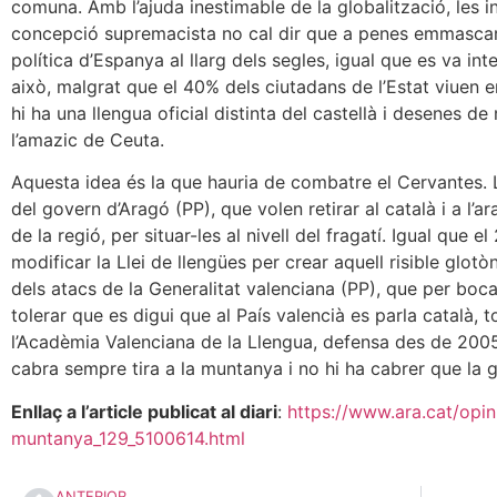
comuna. Amb l’ajuda inestimable de la globalització, les i
concepció supremacista no cal dir que a penes emmascara 
política d’Espanya al llarg dels segles, igual que es va inte
això, malgrat que el 40% dels ciutadans de l’Estat viuen en t
hi ha una llengua oficial distinta del castellà i desenes de
l’amazic de Ceuta.
Aquesta idea és la que hauria de combatre el Cervantes. L
del govern d’Aragó (PP), que volen retirar al català i a l’
de la regió, per situar-les al nivell del fragatí. Igual que
modificar la Llei de llengües per crear aquell risible glot
dels atacs de la Generalitat valenciana (PP), que per boc
tolerar que es digui que al País valencià es parla català, t
l’Acadèmia Valenciana de la Llengua, defensa des de 2005 l
cabra sempre tira a la muntanya i no hi ha cabrer que la g
Enllaç a l’article publicat al diari
:
https://www.ara.cat/opi
muntanya_129_5100614.html
ANTERIOR