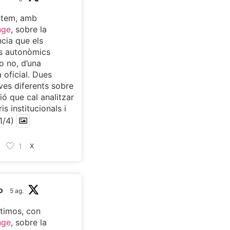
atem, amb
nge
, sobre la
cia que els
s autonòmics
o no, d’una
 oficial. Dues
ves diferents sobre
ió que cal analitzar
is institucionals i
1/4)
1
X
o
5 ag.
timos, con
nge
, sobre la