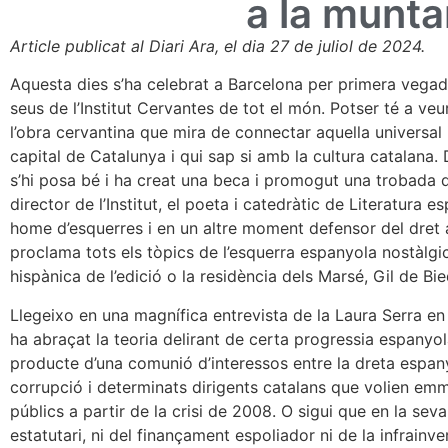
a la munt
Article publicat al Diari Ara, el dia 27 de juliol de 2024.
Aquesta dies s’ha celebrat a Barcelona per primera vegada
seus de l’Institut Cervantes de tot el món. Potser té a ve
l’obra cervantina que mira de connectar aquella universal i
capital de Catalunya i qui sap si amb la cultura catalana.
s’hi posa bé i ha creat una beca i promogut una trobada d
director de l’Institut, el poeta i catedràtic de Literatura 
home d’esquerres i en un altre moment defensor del dret a
proclama tots els tòpics de l’esquerra espanyola nostàlgi
hispànica de l’edició o la residència dels Marsé, Gil de Bi
Llegeixo en una magnífica entrevista de la Laura Serra 
ha abraçat la teoria delirant de certa progressia espanyol
producte d’una comunió d’interessos entre la dreta espan
corrupció i determinats dirigents catalans que volien emma
públics a partir de la crisi de 2008. O sigui que en la seva 
estatutari, ni del finançament espoliador ni de la infrain