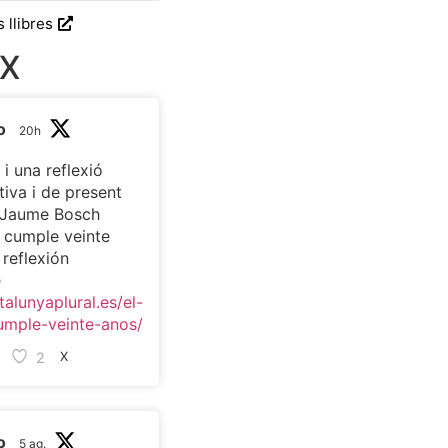
s llibres
 X
o
20h
 i una reflexió
tiva i de present
c Jaume Bosch
t cumple veinte
 reflexión
e
talunyaplural.es/el-
umple-veinte-anos/
2
X
o
5 ag.