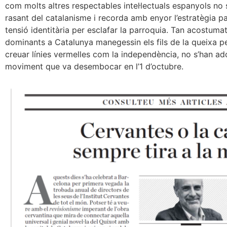
com molts altres respectables intel·lectuals espanyols no
rasant del catalanisme i recorda amb enyor l’estratègia
tensió identitària per esclafar la parroquia. Tan acostuma
dominants a Catalunya manegessin els fils de la queixa p
creuar línies vermelles com la independència, no s’han a
moviment que va desembocar en l’1 d’octubre.