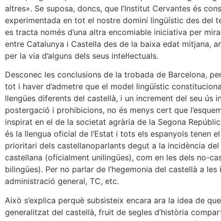
altres». Se suposa, doncs, que l’Institut Cervantes és cons
experimentada en tot el nostre domini lingüístic des del t
es tracta només d’una altra encomiable iniciativa per mirar
entre Catalunya i Castella des de la baixa edat mitjana, 
per la via d’alguns dels seus intel·lectuals.
Desconec les conclusions de la trobada de Barcelona, per
tot i haver d’admetre que el model lingüístic constitucio
llengües diferents del castellà, i un increment del seu ús 
postergació i prohibicions, no és menys cert que l’esquem
inspirat en el de la societat agrària de la Segona República
és la llengua oficial de l’Estat i tots els espanyols tenen e
prioritari dels castellanoparlants degut a la incidència del
castellana (oficialment unilingües), com en les dels no-ca
bilingües). Per no parlar de l’hegemonia del castellà a les in
administració general, TC, etc.
Això s’explica perquè subsisteix encara ara la idea de q
generalitzat del castellà, fruit de segles d’història compar