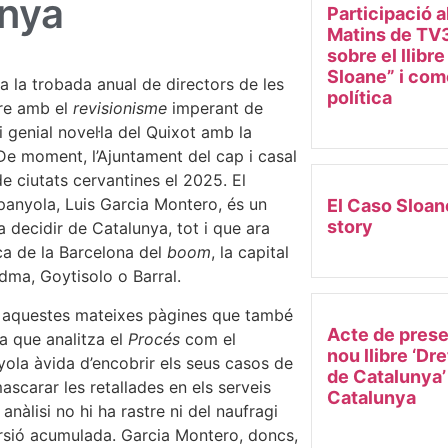
anya
Participació a
Matins de TV3
sobre el llibr
Sloane” i come
 la trobada anual de directors de les
política
ure amb el
revisionisme
imperant de
 genial novel·la del Quixot amb la
 De moment, l’Ajuntament del cap i casal
e ciutats cervantines el 2025. El
espanyola, Luis Garcia Montero, és un
El Caso Sloan
story
 decidir de Catalunya, tot i que ara
ca de la Barcelona del
boom
, la capital
edma, Goytisolo o Barral.
en aquestes mateixes pàgines que també
Acte de prese
a que analitza el
Procés
com el
nou llibre ‘Dr
yola àvida d’encobrir els seus casos de
de Catalunya’
scarar les retallades en els serveis
Catalunya
anàlisi no hi ha rastre ni del naufragi
versió acumulada. Garcia Montero, doncs,