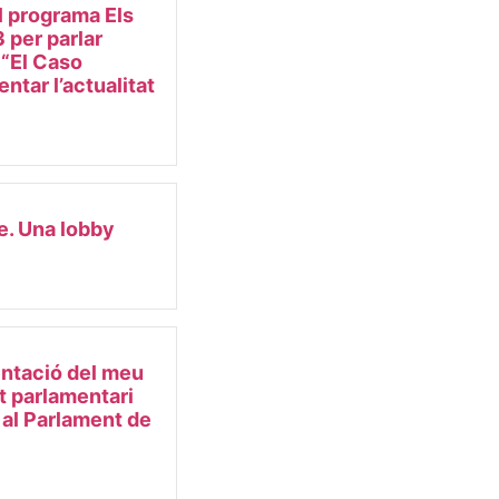
l programa Els
 per parlar
e “El Caso
ntar l’actualitat
e. Una lobby
ntació del meu
et parlamentari
 al Parlament de