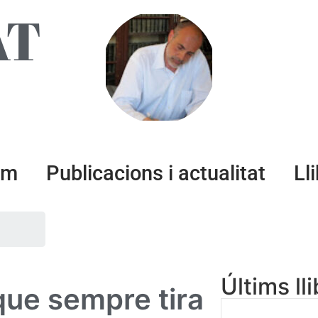
AT
um
Publicacions i actualitat
Ll
Últims ll
que sempre tira