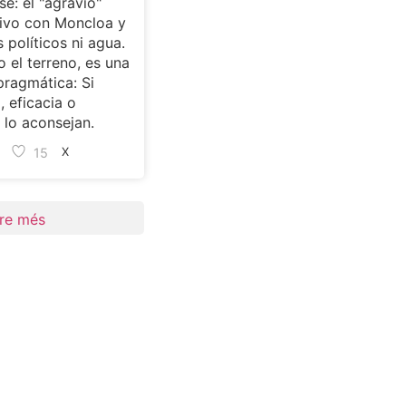
se: el "agravio"
ivo con Moncloa y
s políticos ni agua.
 el terreno, es una
pragmática: Si
, eficacia o
lo aconsejan.
15
X
re més