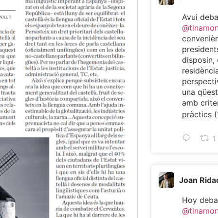
Avui deb
@tinamo
convenièn
president
disposin, 
residència
perspecti
una qüest
amb criter
pràctics (
1
Joan Rida
Hoy deba
@tinamo