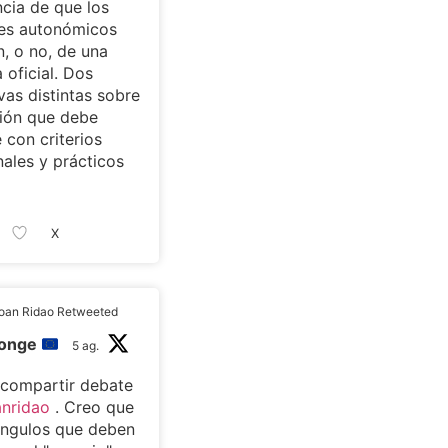
cia de que los
tes autonómicos
, o no, de una
 oficial. Dos
vas distintas sobre
ión que debe
 con criterios
nales y prácticos
X
oan Ridao Retweeted
monge
5 ag.
 compartir debate
nridao
. Creo que
ángulos que deben