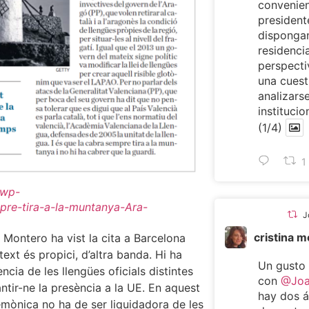
convenien
presiden
dispongan
residencia
perspecti
una cuest
analizarse
institucio
(1/4)
1
/wp-
re-tira-a-la-muntanya-Ara-
J
cristina 
 Montero ha vist la cita a Barcelona
text és propici, d’altra banda. Hi ha
Un gusto
ncia de les llengües oficials distintes
con
@Joa
antir-ne la presència a la UE. En aquest
hay dos 
gemònica no ha de ser liquidadora de les