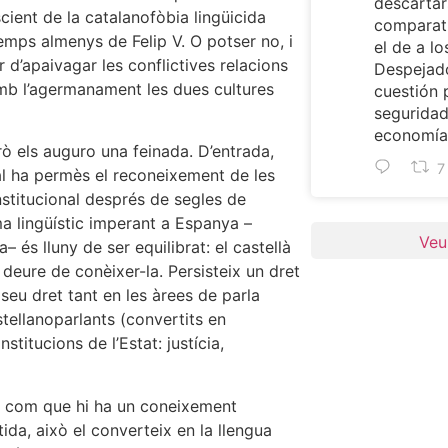
descartar
cient de la catalanofòbia lingüicida
comparat
emps almenys de Felip V. O potser no, i
el de a lo
 d’apaivagar les conflictives relacions
Despejado
amb l’agermanament les dues cultures
cuestión 
seguridad
economía 
ò els auguro una feinada. D’entrada,
7
nal ha permès el reconeixement de les
institucional després de segles de
a lingüístic imperant a Espanya –
Veu
– és lluny de ser equilibrat: el castellà
l deure de conèixer-la. Persisteix un dret
 seu dret tant en les àrees de parla
stellanoparlants (convertits en
stitucions de l’Estat: justícia,
ue com que hi ha un coneixement
tida, això el converteix en la llengua