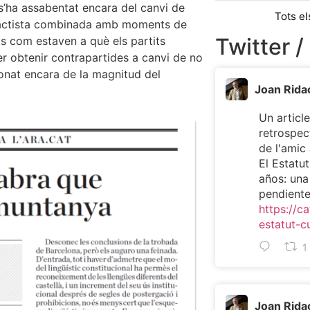
 s’ha assabentat encara del canvi de
Tots el
 pactista combinada amb moments de
Twitter /
ts com estaven a què els partits
er obtenir contrapartides a canvi de no
donat encara de la magnitud del
Joan Rida
Un article
retrospec
de l'ami
El Estatu
años: una
pendient
https://ca
estatut-c
1
Joan Rida