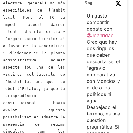
5 ag.
electoral general) no són
específiques de l’àmbit
Un gusto
local. Però el TC va
compartir
impedir aquest darrer
debate con
intent d’«interioritzar»
@Joanridao
.
l’organització territorial
Creo que hay
a favor de la Generalitat
dos ángulos
i d’adequar-ne la planta
que deben
administrativa. Aquest
descartarse: el
aspecte fou una de les
"agravio"
comparativo
víctimes col·laterals de
con Moncloa y
l’hostilitat amb què fou
el de a los
rebut l’Estatut, ja que la
políticos ni
jurisprudència
agua.
constitucional havia
Despejado el
avalat aquesta
terreno, es una
possibilitat en admetre la
cuestión
presència de règims
pragmática: Si
singulars com les