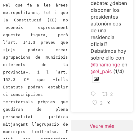
debate: ¿deben
Pel que fa a les àrees
disponer los
metropolitanes, tot i que
presidentes
la Constitució (CE) no
autonómicos
reconeix expressament
de una
aquesta figura, però
residencia
l’art. 141.3 preveu que
oficial?
«[e]s podran crear
Debatimos hoy
sobre ello con
agrupacions de municipis
@tinamonge
en
diferents de la
@el_pais
(1/4)
província», i l ‘art.
152.3 CE que «[e]ls
Estatuts podran establir
2
circumscripcions
territorials pròpies que
2
X
gaudiran de plena
personalitat jurídica
mitjançant l’agrupació de
Veure més
municipis limítrofs». I