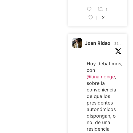
1
1
X
Joan Ridao
22h
Hoy debatimos,
con
@tinamonge
,
sobre la
conveniencia
de que los
presidentes
autonómicos
dispongan, o
no, de una
residencia