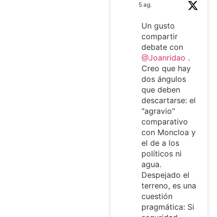
5 ag.
Un gusto
compartir
debate con
@Joanridao
.
Creo que hay
dos ángulos
que deben
descartarse: el
"agravio"
comparativo
con Moncloa y
el de a los
políticos ni
agua.
Despejado el
terreno, es una
cuestión
pragmática: Si