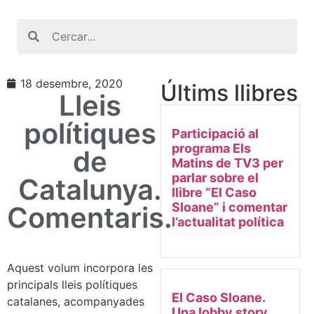
Search
18 desembre, 2020
Últims llibres
Lleis
polítiques
Participació al
programa Els
de
Matins de TV3 per
parlar sobre el
Catalunya.
llibre “El Caso
Sloane” i comentar
Comentaris.
l’actualitat política
Aquest volum incorpora les
principals lleis polítiques
El Caso Sloane.
catalanes, acompanyades
Una lobby story