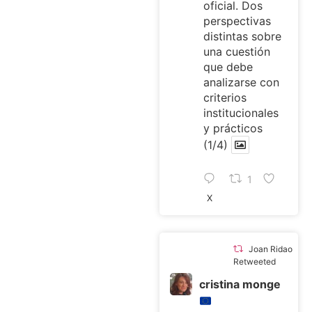
oficial. Dos
perspectivas
distintas sobre
una cuestión
que debe
analizarse con
criterios
institucionales
y prácticos
(1/4)
1
X
Joan Ridao
Retweeted
cristina monge