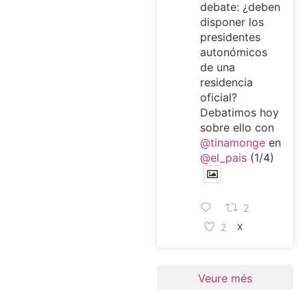
debate: ¿deben
disponer los
presidentes
autonómicos
de una
residencia
oficial?
Debatimos hoy
sobre ello con
@tinamonge
en
@el_pais
(1/4)
2
2
X
Veure més