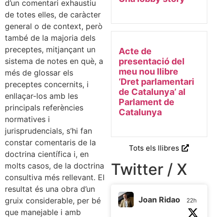
d’un comentari exhaustiu
de totes elles, de caràcter
general o de context, però
també de la majoria dels
preceptes, mitjançant un
Acte de
sistema de notes en què, a
presentació del
meu nou llibre
més de glossar els
‘Dret parlamentari
preceptes concernits, i
de Catalunya’ al
enllaçar-los amb les
Parlament de
principals referències
Catalunya
normatives i
jurisprudencials, s’hi fan
constar comentaris de la
Tots els llibres
doctrina científica i, en
Twitter / X
molts casos, de la doctrina
consultiva més rellevant. El
resultat és una obra d’un
Joan Ridao
gruix considerable, per bé
22h
que manejable i amb