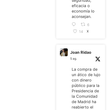
seguridad,
eficacia o
economía lo
aconsejan.
6
14
X
Joan Ridao
5 ag.
La compra de
un ático de lujo
con dinero
público para la
Presidencia de
la Comunidad
de Madrid ha
reabierto el