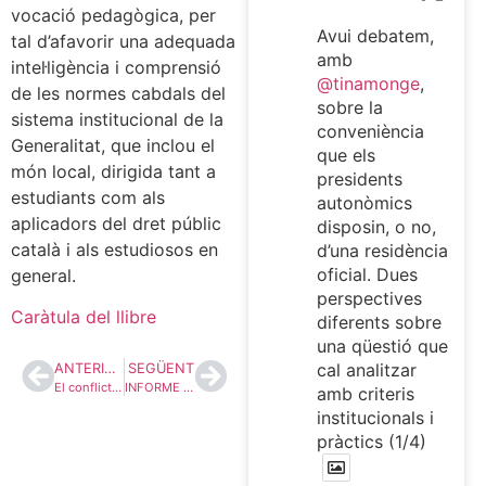
vocació pedagògica, per
Avui debatem,
tal d’afavorir una adequada
amb
intel·ligència i comprensió
@tinamonge
,
de les normes cabdals del
sobre la
sistema institucional de la
conveniència
Generalitat, que inclou el
que els
món local, dirigida tant a
presidents
estudiants com als
autonòmics
aplicadors del dret públic
disposin, o no,
català i als estudiosos en
d’una residència
oficial. Dues
general.
perspectives
Caràtula del llibre
diferents sobre
una qüestió que
cal analitzar
ANTERIOR
SEGÜENT
El conflicte Catalunya-Espanya: una sortida legal i legítima a l’empat infinit d’impotències
INFORME DE LOS SERVICIOS JURÍDICOS DEL PARLAMENTO DE CATALUÑA SOBRE LOS EFECTOS DEL ACUERDO DE LA JUNTA ELECTORAL CENTRAL 2/2020, RELATIVO A LA “INELEGIBILIDAD SOBREVENIDA” DEL DIPUTADO JOAQUIM TORRA I PLA (13.1.2020)
amb criteris
institucionals i
pràctics (1/4)