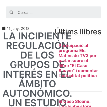
Search
11 juny, 2018
Últims llibres
LA INCIPIENTE
REGULACIÓN
Participació al
programa Els
DE LOS
Matins de TV3 per
parlar sobre el
GRUPOS DE
llibre “El Caso
Sloane” i comentar
INTERÉS EN EL
l’actualitat política
ÁMBITO
AUTONÓMICO.
UN ESTUDIO
El Caso Sloane.
Una lobby story