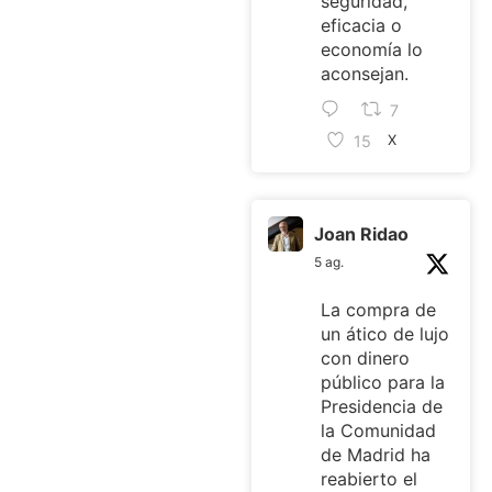
seguridad,
eficacia o
economía lo
aconsejan.
7
15
X
Joan Ridao
5 ag.
La compra de
un ático de lujo
con dinero
público para la
Presidencia de
la Comunidad
de Madrid ha
reabierto el