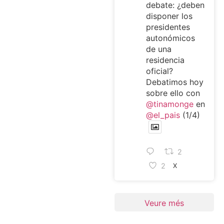
debate: ¿deben
disponer los
presidentes
autonómicos
de una
residencia
oficial?
Debatimos hoy
sobre ello con
@tinamonge
en
@el_pais
(1/4)
2
2
X
Veure més