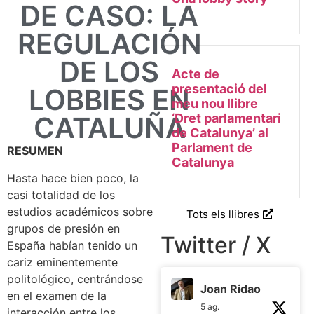
DE CASO: LA
REGULACIÓN
DE LOS
Acte de
presentació del
LOBBIES EN
meu nou llibre
CATALUÑA
‘Dret parlamentari
de Catalunya’ al
Parlament de
RESUMEN
Catalunya
Hasta hace bien poco, la
casi totalidad de los
estudios académicos sobre
Tots els llibres
grupos de presión en
Twitter / X
España habían tenido un
cariz eminentemente
politológico, centrándose
Joan Ridao
en el examen de la
5 ag.
interacción entre los