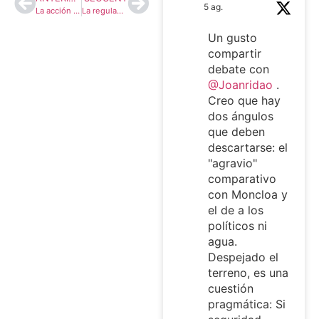
5 ag.
La acción exterior de las regiones en los estados compuestos y federales: El caso europeo y español en particular
La regulación de los lobbies en el ámbito institucional del Estado. Una revisión crítica del alcance de las recientes iniciativas legislativas
Un gusto
compartir
debate con
@Joanridao
.
Creo que hay
dos ángulos
que deben
descartarse: el
"agravio"
comparativo
con Moncloa y
el de a los
políticos ni
agua.
Despejado el
terreno, es una
cuestión
pragmática: Si