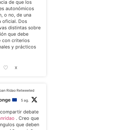
cia de que los
tes autonómicos
, o no, de una
 oficial. Dos
vas distintas sobre
ión que debe
 con criterios
nales y prácticos
X
oan Ridao Retweeted
monge
5 ag.
 compartir debate
nridao
. Creo que
ángulos que deben