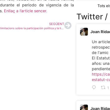
durante el periodo de vigencia de la
Tots el
s.
Enllaç a l’article sencer.
Twitter /
SEGÜENT
Las actuales limitacions sobre la participación política y la libertad de información en el espacio público en España.
Joan Rida
Un article
retrospec
de l'ami
El Estatu
años: una
pendient
https://ca
estatut-c
1
Joan Rida