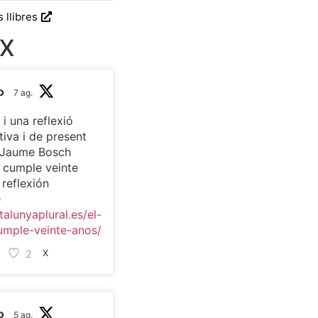
s llibres
 X
o
7 ag.
 i una reflexió
tiva i de present
c Jaume Bosch
t cumple veinte
 reflexión
e
talunyaplural.es/el-
umple-veinte-anos/
2
X
o
5 ag.