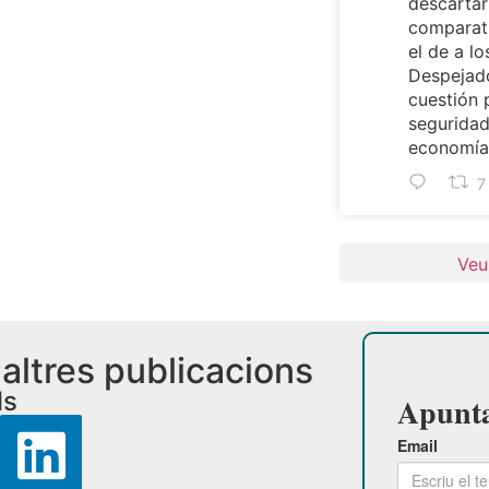
descartar
comparat
el de a lo
Despejado
cuestión 
seguridad
economía 
7
Veu
i altres publicacions
ls