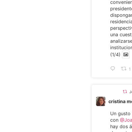
convenien
presiden
dispongan
residencia
perspecti
una cuest
analizarse
institucio
(1/4)
1
J
cristina 
Un gusto
con
@Joa
hay dos 