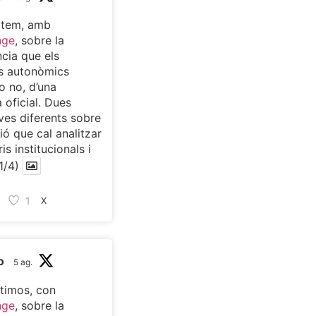
atem, amb
nge
, sobre la
cia que els
s autonòmics
o no, d’una
 oficial. Dues
ves diferents sobre
ió que cal analitzar
is institucionals i
1/4)
1
X
o
5 ag.
timos, con
nge
, sobre la