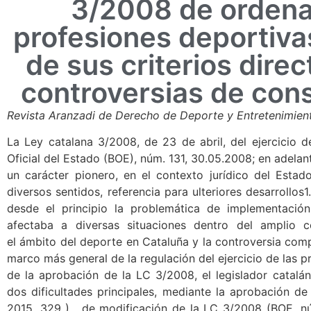
3/2008 de ordena
profesiones deportiva
de sus criterios dire
controversias de cons
Revista Aranzadi de Derecho de Deporte y Entretenimie
La Ley catalana 3/2008, de 23 de abril, del ejercicio d
Oficial del Estado (BOE), núm. 131, 30.05.2008; en adela
un carácter pionero, en el contexto jurídico del Estad
diversos sentidos, referencia para ulteriores desarrollo
desde el principio la problemática de implementación
afectaba a diversas situaciones dentro del amplio c
el ámbito del deporte en Cataluña y la controversia comp
marco más general de la regulación del ejercicio de las p
de la aprobación de la LC 3/2008, el legislador catal
dos dificultades principales, mediante la aprobación 
2015, 329 ) , de modificación de la LC 3/2008 (BOE, nú