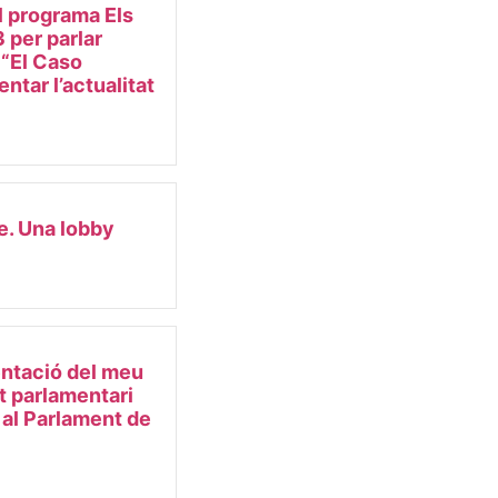
l programa Els
 per parlar
e “El Caso
ntar l’actualitat
e. Una lobby
ntació del meu
et parlamentari
 al Parlament de