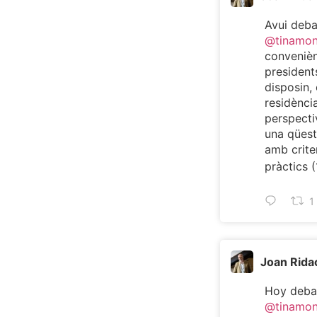
Avui deb
@tinamo
convenièn
president
disposin, 
residència
perspecti
una qüest
amb criter
pràctics (
1
Joan Rida
Hoy deba
@tinamo