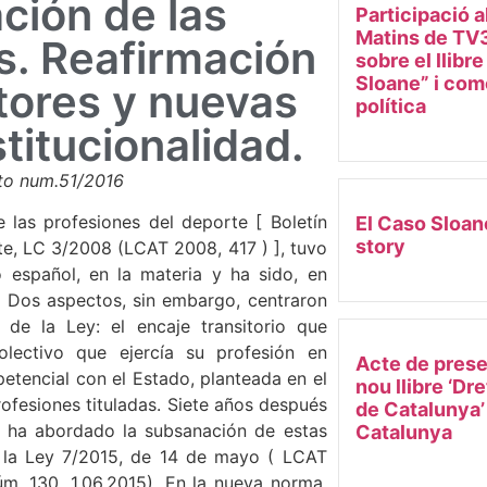
ción de las
Participació a
Matins de TV3
s. Reafirmación
sobre el llibr
Sloane” i come
ctores y nuevas
política
titucionalidad.
nto num.51/2016
e las profesiones del deporte [ Boletín
El Caso Sloan
story
nte, LC 3/2008 (LCAT 2008, 417 ) ], tuvo
o español, en la materia y ha sido, en
s1. Dos aspectos, sin embargo, centraron
 de la Ley: el encaje transitorio que
olectivo que ejercía su profesión en
Acte de prese
etencial con el Estado, planteada en el
nou llibre ‘Dr
rofesiones tituladas. Siete años después
de Catalunya’
án ha abordado la subsanación de estas
Catalunya
de la Ley 7/2015, de 14 de mayo ( LCAT
m. 130, 1.06.2015). En la nueva norma,