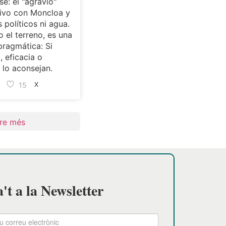
se: el "agravio"
ivo con Moncloa y
s políticos ni agua.
 el terreno, es una
pragmática: Si
, eficacia o
lo aconsejan.
15
X
re més