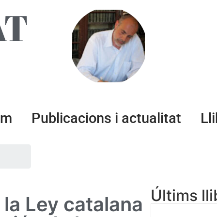
AT
um
Publicacions i actualitat
Ll
Últims ll
 la Ley catalana