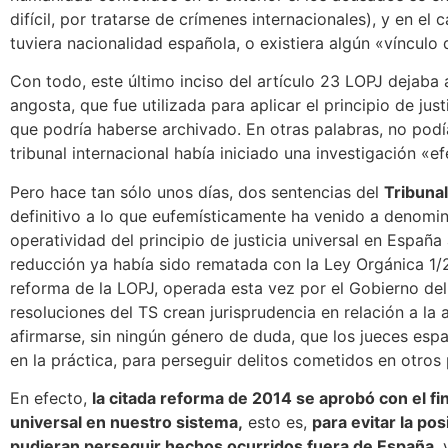
difícil, por tratarse de crímenes internacionales), y en el
tuviera nacionalidad española, o existiera algún «vínculo
Con todo, este último inciso del artículo 23 LOPJ dejaba
angosta, que fue utilizada para aplicar el principio de jus
que podría haberse archivado. En otras palabras, no podí
tribunal internacional había iniciado una investigación «e
Pero hace tan sólo unos días, dos sentencias del
Tribuna
definitivo a lo que eufemísticamente ha venido a denomi
operatividad del principio de justicia universal en España
reducción ya había sido rematada con la Ley Orgánica 1
reforma de la LOPJ, operada esta vez por el Gobierno del
resoluciones del TS crean jurisprudencia en relación a la 
afirmarse, sin ningún género de duda, que los jueces es
en la práctica, para perseguir delitos cometidos en otros 
En efecto,
la citada reforma de 2014 se aprobó con el fin
universal en nuestro sistema,
esto es,
para evitar la po
pudieran perseguir hechos ocurridos fuera de España
,