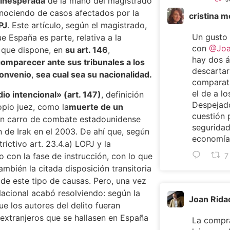
 inesperada
de la mano del magistrado
onociendo de casos afectados por la
cristina 
PJ
. Este artículo, según el magistrado,
Un gusto
ue España es parte, relativa a la
con
@Joa
y que dispone, en
su art. 146
,
hay dos 
comparecer ante sus tribunales a los
descartar
convenio
,
sea cual sea su nacionalidad.
comparat
el de a lo
io intencional» (art. 147)
, definición
Despejado
opio juez, como la
muerte de un
cuestión 
un carro de combate estadounidense
seguridad
 de Irak en el 2003. De ahí que, según
economía 
rictivo art. 23.4.a) LOPJ y la
con la fase de instrucción, con lo que
7
ambién la citada disposición transitoria
 de este tipo de causas. Pero, una vez
 Nacional acabó resolviendo: según la
Joan Rida
ue los autores del delito fueran
 extranjeros que se hallasen en España
La compra