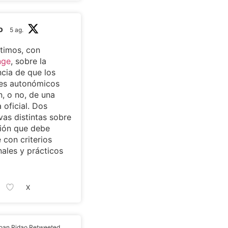
o
5 ag.
timos, con
nge
, sobre la
cia de que los
tes autonómicos
, o no, de una
 oficial. Dos
vas distintas sobre
ión que debe
 con criterios
nales y prácticos
X
oan Ridao Retweeted