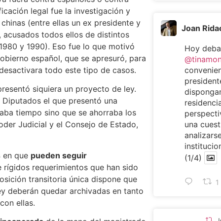
icación legal fue la investigación y
chinas (entre ellas un ex presidente y
Joan Rida
, acusados todos ellos de distintos
e 1980 y 1990). Eso fue lo que motivó
Hoy deba
gobierno español, que se apresuró, para
@tinamo
convenien
desactivara todo este tipo de casos.
presiden
resentó siquiera un proyecto de ley.
dispongan
s Diputados el que presentó una
residencia
aba tiempo sino que se ahorraba los
perspecti
una cuest
oder Judicial y el Consejo de Estado,
analizarse
institucio
s
en que
pueden seguir
(1/4)
e rígidos requerimientos que han sido
osición transitoria única dispone que
1
ley deberán quedar archivadas en tanto
con ellas.
J