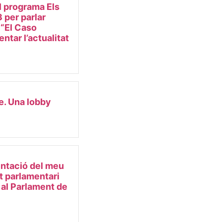
l programa Els
 per parlar
e “El Caso
ntar l’actualitat
e. Una lobby
ntació del meu
et parlamentari
 al Parlament de