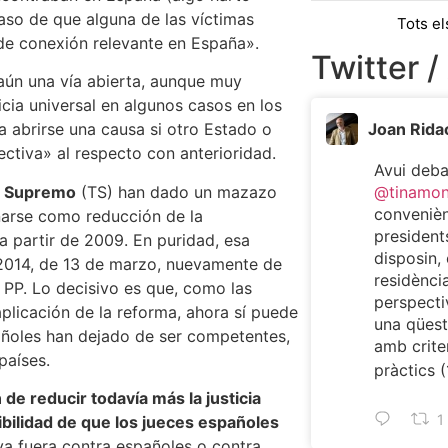
 caso de que alguna de las víctimas
Tots el
 de conexión relevante en España».
Twitter /
 aún una vía abierta, aunque muy
ticia universal en algunos casos en los
a abrirse una causa si otro Estado o
Joan Rida
fectiva» al respecto con anterioridad.
Avui deb
l Supremo
(TS) han dado un mazazo
@tinamo
convenièn
narse como reducción de la
president
 a partir de 2009. En puridad, esa
disposin, 
/2014, de 13 de marzo, nuevamente de
residència
 PP. Lo decisivo es que, como las
perspecti
aplicación de la reforma, ahora sí puede
una qüest
pañoles han dejado de ser competentes,
amb criter
países.
pràctics (
 de reducir todavía más la justicia
1
sibilidad de que los jueces españoles
 ya fuera contra españoles o contra