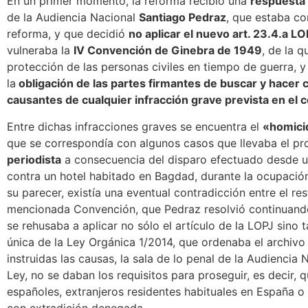
En un primer momento, la reforma recibió una
respuesta
de la Audiencia Nacional
Santiago Pedraz
, que estaba c
reforma, y que decidió
no aplicar el nuevo art. 23.4.a LO
vulneraba la
IV Convención de Ginebra de 1949
, de la q
protección de las personas civiles en tiempo de guerra, 
la
obligación de las partes firmantes de buscar y hacer 
causantes de cualquier infracción grave prevista en el 
Entre dichas infracciones graves se encuentra el
«homicid
que se correspondía con algunos casos que llevaba el pr
periodista
a consecuencia del disparo efectuado desde 
contra un hotel habitado en Bagdad, durante la ocupación
su parecer, existía una eventual contradicción entre el rest
mencionada Convención, que Pedraz resolvió continuando 
se rehusaba a aplicar no sólo el artículo de la LOPJ sino t
única de la Ley Orgánica 1/2014, que ordenaba el archivo
instruidas las causas, la sala de lo penal de la Audiencia
Ley, no se daban los requisitos para proseguir, es decir, q
españoles, extranjeros residentes habituales en España o
con extradición denegada.