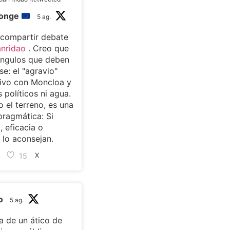
monge
5 ag.
 compartir debate
nridao
. Creo que
ángulos que deben
se: el "agravio"
ivo con Moncloa y
s políticos ni agua.
 el terreno, es una
pragmática: Si
, eficacia o
lo aconsejan.
15
X
o
5 ag.
 de un ático de