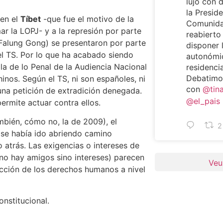
lujo con 
la Preside
 en el
Tíbet
-que fue el motivo de la
Comunida
r la LOPJ- y a la represión por parte
reabierto
 Falung Gong) se presentaron por parte
disponer 
el TS. Por lo que ha acabado siendo
autonómi
ala de lo Penal de la Audiencia Nacional
residencia
Debatimos
hinos. Según el TS, ni son españoles, ni
con
@tin
una petición de extradición denegada.
@el_pais
permite actuar contra ellos.
mbién, cómo no, la de 2009), el
2
s se había ido abriendo camino
 atrás. Las exigencias o intereses de
 no hay amigos sino intereses) parecen
Veu
ección de los derechos humanos a nivel
onstitucional.