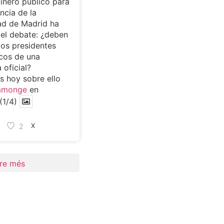
dinero público para
ncia de la
d de Madrid ha
 el debate: ¿deben
los presidentes
cos de una
 oficial?
 hoy sobre ello
amonge
en
(1/4)
2
X
re més