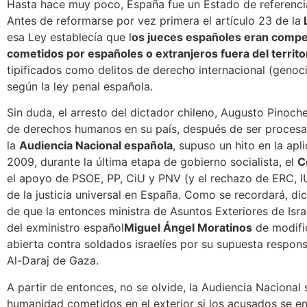
Hasta hace muy poco, España fue un Estado de referencia 
Antes de reformarse por vez primera el artículo 23 de la
L
esa Ley establecía que l
os jueces españoles eran compe
cometidos por españoles o extranjeros fuera del territo
tipificados como delitos de derecho internacional (genocid
según la ley penal española.
Sin duda, el arresto del dictador chileno, Augusto Pinoche
de derechos humanos en su país, después de ser proces
la
Audiencia Nacional española
, supuso un hito en la apl
2009, durante la última etapa de gobierno socialista, el
C
el apoyo de PSOE, PP, CiU y PNV (y el rechazo de ERC, IU
de la justicia universal en España. Como se recordará, d
de que la entonces ministra de Asuntos Exteriores de Is
del exministro español
Miguel Ángel Moratinos
de modific
abierta contra soldados israelíes por su supuesta respon
Al-Daraj de Gaza.
A partir de entonces, no se olvide, la Audiencia Nacional 
humanidad cometidos en el exterior si los acusados se e