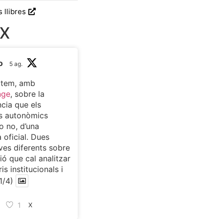
s llibres
 X
o
5 ag.
atem, amb
nge
, sobre la
cia que els
s autonòmics
o no, d’una
 oficial. Dues
ves diferents sobre
ió que cal analitzar
is institucionals i
1/4)
1
X