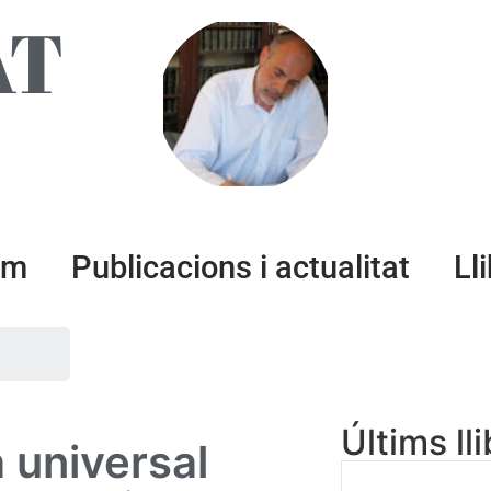
AT
um
Publicacions i actualitat
Ll
Últims ll
a universal