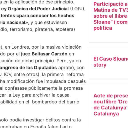
en la aplicación de ese principio.
Participació a
ey Orgánica del Poder Judicial
(LOPJ),
Matins de TV3
tentes «para conocer los hechos
sobre el llibr
Sloane” i come
rio nacional»
, y que estuviesen
política
io, terrorismo, piratería, etcétera)
t, en Londres, por la masiva violación
ado por el
juez Baltasar Garzón
en
El Caso Sloan
icación de dicho principio. Pero, ya en
story
ongreso de los Diputados
aprobó, con
, ICV, entre otros), la primera reforma
icha modificación fue impulsada después
rael confesase públicamente la promesa
ar la Ley para archivar la causa
Acte de prese
nou llibre ‘Dr
sabilidad en el bombardeo del barrio
de Catalunya’
Catalunya
solo podía investigar delitos contra la
ncontraban en España (algo harto