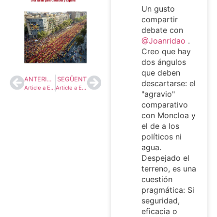
Un gusto
compartir
debate con
@Joanridao
.
Creo que hay
dos ángulos
que deben
ANTERIOR
SEGÜENT
descartarse: el
Article a El País – Regeneración “sine die”
Article a El País “Regeneración interruptus”
"agravio"
comparativo
con Moncloa y
el de a los
políticos ni
agua.
Despejado el
terreno, es una
cuestión
pragmática: Si
seguridad,
eficacia o