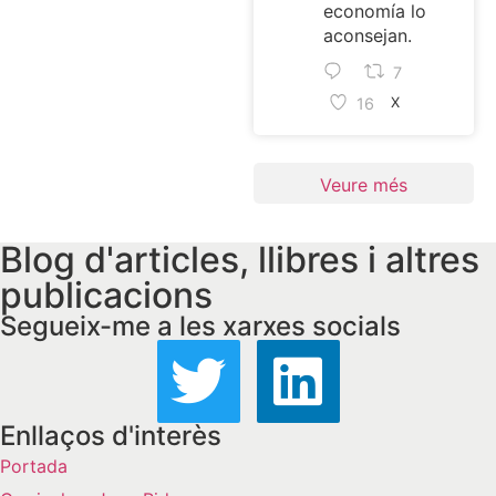
economía lo
aconsejan.
7
16
X
Veure més
Blog d'articles, llibres i altres
publicacions
Segueix-me a les xarxes socials
Enllaços d'interès
Portada