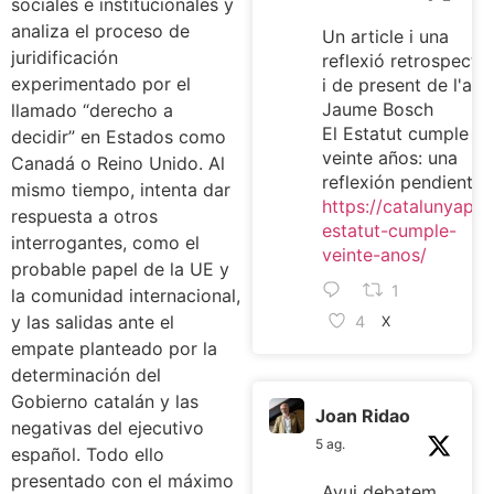
sociales e institucionales y
analiza el proceso de
Un article i una
juridificación
reflexió retrospectiv
experimentado por el
i de present de l'ami
Jaume Bosch
llamado “derecho a
El Estatut cumple
decidir” en Estados como
veinte años: una
Canadá o Reino Unido. Al
reflexión pendiente
mismo tiempo, intenta dar
https://catalunyaplur
respuesta a otros
estatut-cumple-
interrogantes, como el
veinte-anos/
probable papel de la UE y
1
la comunidad internacional,
y las salidas ante el
4
X
empate planteado por la
determinación del
Gobierno catalán y las
Joan Ridao
negativas del ejecutivo
5 ag.
español. Todo ello
presentado con el máximo
Avui debatem,