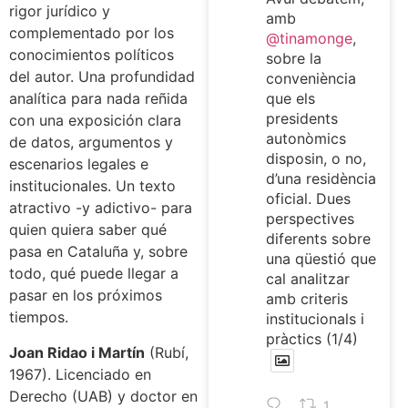
rigor jurídico y
amb
complementado por los
@tinamonge
,
conocimientos políticos
sobre la
del autor. Una profundidad
conveniència
que els
analítica para nada reñida
presidents
con una exposición clara
autonòmics
de datos, argumentos y
disposin, o no,
escenarios legales e
d’una residència
institucionales. Un texto
oficial. Dues
atractivo -y adictivo- para
perspectives
quien quiera saber qué
diferents sobre
pasa en Cataluña y, sobre
una qüestió que
todo, qué puede llegar a
cal analitzar
pasar en los próximos
amb criteris
tiempos.
institucionals i
pràctics (1/4)
Joan Ridao i Martín
(Rubí,
1967). Licenciado en
Derecho (UAB) y doctor en
1