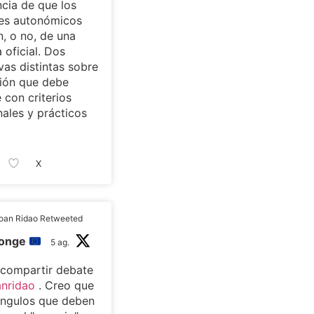
cia de que los
tes autonómicos
, o no, de una
 oficial. Dos
vas distintas sobre
ión que debe
 con criterios
nales y prácticos
X
oan Ridao Retweeted
monge
5 ag.
 compartir debate
nridao
. Creo que
ángulos que deben