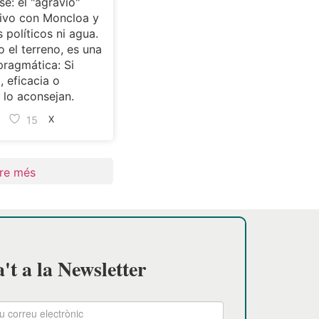
se: el "agravio"
ivo con Moncloa y
s políticos ni agua.
 el terreno, es una
pragmática: Si
, eficacia o
lo aconsejan.
15
X
re més