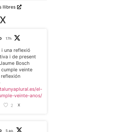
s llibres
 X
o
17h
 i una reflexió
tiva i de present
c Jaume Bosch
t cumple veinte
 reflexión
e
talunyaplural.es/el-
umple-veinte-anos/
2
X
o
5 ag.