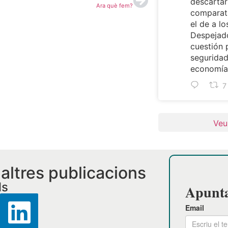
descartar
Ara què fem?
comparat
el de a lo
Despejado
cuestión 
seguridad
economía 
7
Veu
i altres publicacions
ls