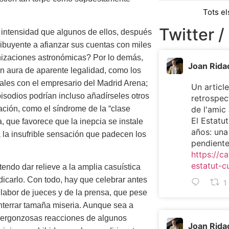
Tots el
Twitter /
 intensidad que algunos de ellos, después
tribuyente a afianzar sus cuentas con miles
nizaciones astronómicas? Por lo demás,
Joan Rida
n aura de aparente legalidad, como los
pales con el empresario del Madrid Arena;
Un article
isodios podrían incluso añadírseles otros
retrospec
ción, como el síndrome de la “clase
de l'ami
El Estatu
a, que favorece que la inepcia se instale
años: una
 la insufrible sensación que padecen los
pendient
https://ca
estatut-c
tendo dar relieve a la amplia casuística
dicarlo. Con todo, hay que celebrar antes
1
 labor de jueces y de la prensa, que pese
nterrar tamaña miseria. Aunque sea a
y vergonzosas reacciones de algunos
Joan Rida