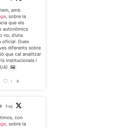
atem, amb
nge
, sobre la
cia que els
s autonòmics
o no, d’una
 oficial. Dues
ves diferents sobre
ió que cal analitzar
is institucionals i
1/4)
1
X
o
5 ag.
timos, con
nge
, sobre la