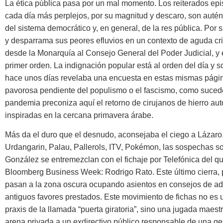
La ética pública pasa por un mal momento. Los reiterados epi
cada día más perplejos, por su magnitud y descaro, son autén
del sistema democrático y, en general, de la res pública. Por s
y desparrama sus peores efluvios en un contexto de aguda cri
desde la Monarquía al Consejo General del Poder Judicial, y en
primer orden. La indignación popular está al orden del día y s
hace unos días revelaba una encuesta en estas mismas págin
pavorosa pendiente del populismo o el fascismo, como suced
pandemia preconiza aquí el retorno de cirujanos de hierro aut
inspiradas en la cercana primavera árabe.
Más da el duro que el desnudo, aconsejaba el ciego a Lázaro
Urdangarin, Palau, Pallerols, ITV, Pokémon, las sospechas sob
González se entremezclan con el fichaje por Telefónica del qu
Bloomberg Business Week: Rodrigo Rato. Este último cierra, por
pasan a la zona oscura ocupando asientos en consejos de ad
antiguos favores prestados. Este movimiento de fichas no e
praxis de la llamada “puerta giratoria”, sino una jugada maest
arena privada a un exdirectivo público responsable de una g