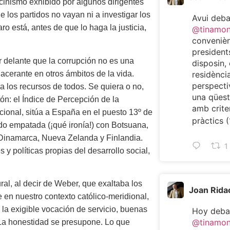
 cinismo exhibido por algunos dirigentes
 los partidos no vayan ni a investigar los
Avui deb
o está, antes de que lo haga la justicia,
@tinamo
convenièn
president
 delante que la corrupción no es una
disposin, 
lacerante en otros ámbitos de la vida.
residència
perspecti
 los recursos de todos. Se quiera o no,
una qüest
n: el Índice de Percepción de la
amb criter
ional, sitúa a España en el puesto 13º de
pràctics (
ndo empatada (¡qué ironía!) con Botsuana,
 Dinamarca, Nueva Zelanda y Finlandia.
1
 y políticas propias del desarrollo social,
ral, al decir de Weber, que exaltaba los
Joan Rida
e en nuestro contexto católico-meridional,
 la exigible vocación de servicio, buenas
Hoy deba
@tinamo
 La honestidad se presupone. Lo que