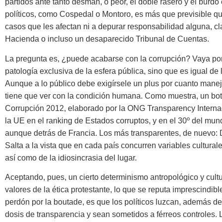
partidos ante tanto desmán, o peor, el doble rasero y el burdo
políticos, como Cospedal o Montoro, es más que previsible que
casos que les afectan ni a depurar responsabilidad alguna, clar
Hacienda o incluso un desaparecido Tribunal de Cuentas.
La pregunta es, ¿puede acabarse con la corrupción? Vaya por
patología exclusiva de la esfera pública, sino que es igual de 
Aunque a lo público debe exigírsele un plus por cuanto maneja
tiene que ver con la condición humana. Como muestra, un botó
Corrupción 2012, elaborado por la ONG Transparency Internac
la UE en el ranking de Estados corruptos, y en el 30º del mu
aunque detrás de Francia. Los más transparentes, de nuevo:
Salta a la vista que en cada país concurren variables culturales
así como de la idiosincrasia del lugar.
Aceptando, pues, un cierto determinismo antropológico y cultu
valores de la ética protestante, lo que se reputa imprescindibl
perdón por la boutade, es que los políticos luzcan, además de
dosis de transparencia y sean sometidos a férreos controles.