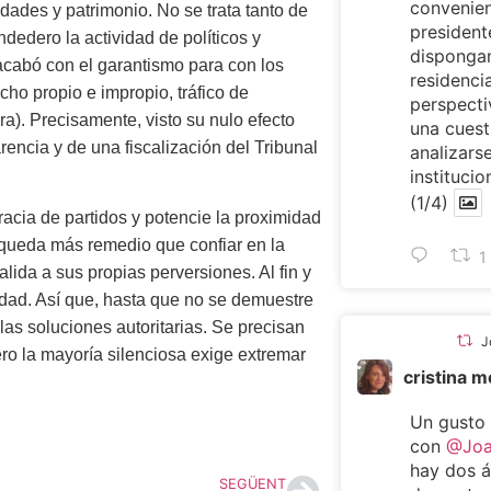
convenien
dades y patrimonio. No se trata tanto de
presiden
dedero la actividad de políticos y
dispongan
 acabó con el garantismo para con los
residencia
cho propio e impropio, tráfico de
perspecti
era). Precisamente, visto su nulo efecto
una cuest
rencia y de una fiscalización del Tribunal
analizarse
institucio
(1/4)
acia de partidos y potencie la proximidad
 queda más remedio que confiar en la
1
da a sus propias perversiones. Al fin y
bidad. Así que, hasta que no se demuestre
las soluciones autoritarias. Se precisan
J
ro la mayoría silenciosa exige extremar
cristina 
Un gusto
con
@Joa
hay dos 
SEGÜENT