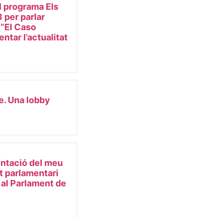
l programa Els
 per parlar
e “El Caso
ntar l’actualitat
e. Una lobby
ntació del meu
et parlamentari
 al Parlament de