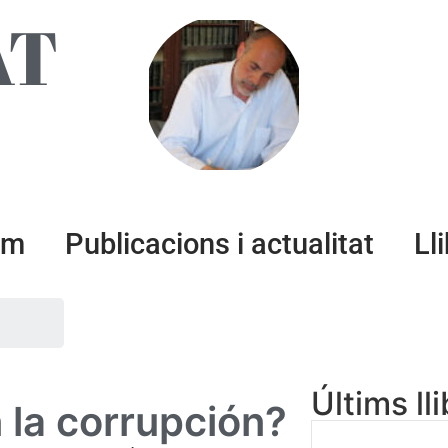
AT
um
Publicacions i actualitat
Ll
Últims ll
 la corrupción?