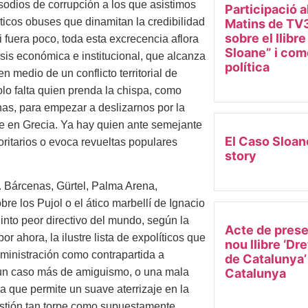
sodios de corrupción a los que asistimos
Participació a
ticos obuses que dinamitan la credibilidad
Matins de TV3
sobre el llibr
i fuera poco, toda esta excrecencia aflora
Sloane” i come
sis económica e institucional, que alcanza
política
 medio de un conflicto territorial de
olo falta quien prenda la chispa, como
as, para empezar a deslizarnos por la
e en Grecia. Ya hay quien ante semejante
El Caso Sloan
oritarios o evoca revueltas populares
story
. Bárcenas, Gürtel, Palma Arena,
re los Pujol o el ático marbellí de Ignacio
into peor directivo del mundo, según la
Acte de prese
 ahora, la ilustre lista de expolíticos que
nou llibre ‘Dr
ministración como contrapartida a
de Catalunya’
Catalunya
s un caso más de amiguismo, o una mala
ra que permite un suave aterrizaje en la
estión tan torpe como supuestamente