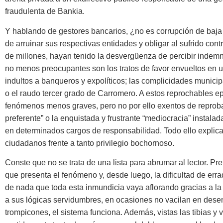
fraudulenta de Bankia.
Y hablando de gestores bancarios, ¿no es corrupción de baja
de arruinar sus respectivas entidades y obligar al sufrido con
de millones, hayan tenido la desvergüenza de percibir indem
no menos preocupantes son los tratos de favor envueltos en u
indultos a banqueros y expolíticos; las complicidades munici
o el raudo tercer grado de Carromero. A estos reprochables ep
fenómenos menos graves, pero no por ello exentos de reproba
preferente” o la enquistada y frustrante “mediocracia” instalad
en determinados cargos de responsabilidad. Todo ello explica
ciudadanos frente a tanto privilegio bochornoso.
Conste que no se trata de una lista para abrumar al lector. Pre
que presenta el fenómeno y, desde luego, la dificultad de erra
de nada que toda esta inmundicia vaya aflorando gracias a la
a sus lógicas servidumbres, en ocasiones no vacilan en dese
trompicones, el sistema funciona. Además, vistas las tibias 