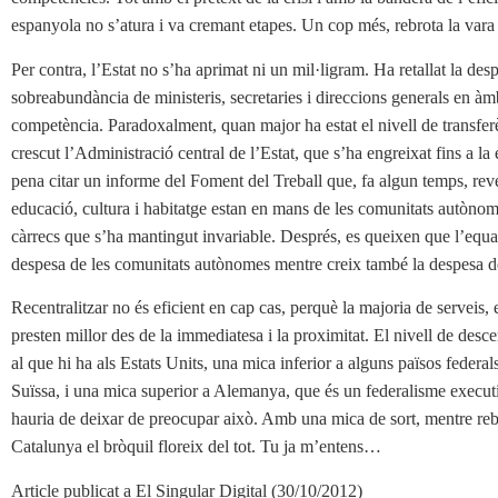
espanyola no s’atura i va cremant etapes. Un cop més, rebrota la vara
Per contra, l’Estat no s’ha aprimat ni un mil·ligram. Ha retallat la desp
sobreabundància de ministeris, secretaries i direccions generals en àm
competència. Paradoxalment, quan major ha estat el nivell de transf
crescut l’Administració central de l’Estat, que s’ha engreixat fins a la e
pena citar un informe del Foment del Treball que, fa algun temps, reve
educació, cultura i habitatge estan en mans de les comunitats autònome
càrrecs que s’ha mantingut invariable. Després, es queixen que l’equac
despesa de les comunitats autònomes mentre creix també la despesa de
Recentralitzar no és eficient en cap cas, perquè la majoria de serveis, e
presten millor des de la immediatesa i la proximitat. El nivell de desc
al que hi ha als Estats Units, una mica inferior a alguns països fede
Suïssa, i una mica superior a Alemanya, que és un federalisme executi
hauria de deixar de preocupar això. Amb una mica de sort, mentre rebro
Catalunya el bròquil floreix del tot. Tu ja m’entens…
Article publicat a El Singular Digital (30/10/2012)