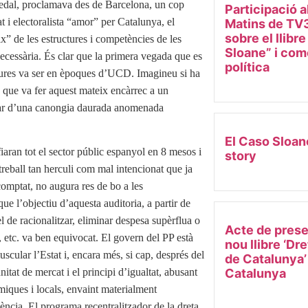
pedal, proclamava des de Barcelona, un cop
Participació a
t i electoralista “amor” per Catalunya, el
Matins de TV3
sobre el llibr
x” de les estructures i competències de les
Sloane” i come
nnecessària. És clar que la primera vegada que es
política
ctures va ser en èpoques d’UCD. Imagineu si ha
, que va fer aquest mateix encàrrec a un
ular d’una canongia daurada anomenada
El Caso Sloan
aran tot el sector públic espanyol en 8 mesos i
story
 treball tan herculi com mal intencionat que ja
comptat, no augura res de bo a les
ue l’objectiu d’aquesta auditoria, a partir de
el de racionalitzar, eliminar despesa supèrflua o
Acte de prese
g, etc. va ben equivocat. El govern del PP està
nou llibre ‘Dr
cular l’Estat i, encara més, si cap, després del
de Catalunya’
Catalunya
itat de mercat i el principi d’igualtat, abusant
òmiques i locals, envaint materialment
iència. El programa recentralitzador de la dreta