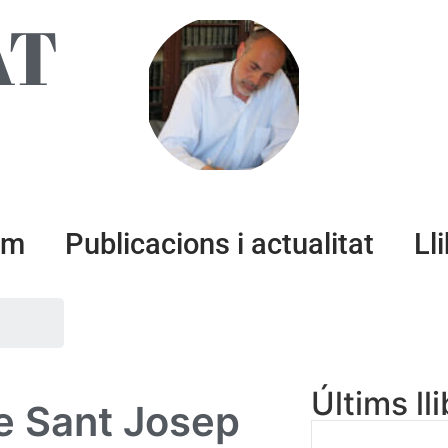
AT
um
Publicacions i actualitat
Ll
Últims ll
 de Sant Josep