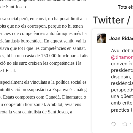
Tots el
 de Sant Josep.
Twitter /
esa social però, en canvi, no ha posat límit a la
bits que no els correspon, perquè no hi tenen
erències i de competències autonòmiques més ha
Joan Rida
lefantiasis burocràtica. En aquest sentit, val la
lava que tot i que les competències en sanitat,
Avui deb
s, hi ha una casta de 150.000 funcionaris i alts
@tinamo
ió no els surt: creixen les competències i la
convenièn
president
 l’Estat.
disposin, 
specialment els vinculats a la política social es
residència
perspecti
entralització pressupostària a Espanya és anàleg
una qüest
rals, Estats compostos com Canadà, Dinamarca o
amb criter
u cooperatiu horitzontal. Amb tot, aviat ens
pràctics (
ta la vara centralista de Sant Josep, a
1