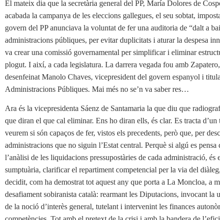
El mateix dia que la secretària general del PP, María Dolores de Cos
acabada la campanya de les eleccions gallegues, el seu sobtat, imposta
govern del PP anunciava la voluntat de fer una auditoria de “dalt a bai
administracions públiques, per evitar duplicitats i aturar la despesa i
va crear una comissió governamental per simplificar i eliminar estru
plogut. I així, a cada legislatura. La darrera vegada fou amb Zapatero
desenfeinat Manolo Chaves, vicepresident del govern espanyol i tit
Administracions Públiques. Mai més no se’n va saber res…
Ara és la vicepresidenta Sáenz de Santamaria la que diu que radiografi
que diran el que cal eliminar. Ens ho diran ells, és clar. Es tracta d’un
veurem si són capaços de fer, vistos els precedents, però que, per des
administracions que no siguin l’Estat central. Perquè si algú es pensa q
l’anàlisi de les liquidacions pressupostàries de cada administració, és 
sumptuària, clarificar el repartiment competencial per la via del diàle
decidit, com ha demostrat tot aquest any que porta a La Moncloa, a mus
desafiament sobiranista català: rearmant les Diputacions, invocant la un
de la noció d’interès general, tutelant i intervenint les finances auton
competències. Tot amb el pretext de la crisi i amb la bandera de l’efic