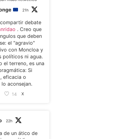
monge
21h
 compartir debate
nridao
. Creo que
ángulos que deben
se: el "agravio"
ivo con Moncloa y
s políticos ni agua.
 el terreno, es una
pragmática: Si
, eficacia o
lo aconsejan.
14
X
o
22h
 de un ático de