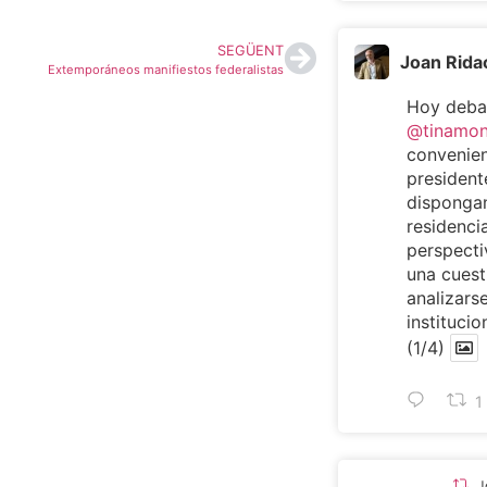
SEGÜENT
Joan Rida
Extemporáneos manifiestos federalistas
Hoy deba
@tinamo
convenien
presiden
dispongan
residencia
perspecti
una cuest
analizarse
institucio
(1/4)
1
J