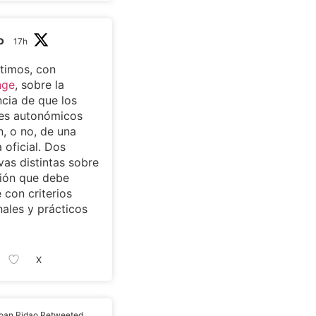
o
17h
timos, con
nge
, sobre la
cia de que los
tes autonómicos
, o no, de una
 oficial. Dos
vas distintas sobre
ión que debe
 con criterios
nales y prácticos
X
oan Ridao Retweeted