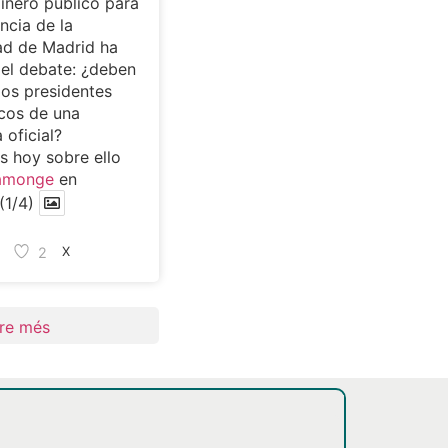
dinero público para
ncia de la
d de Madrid ha
 el debate: ¿deben
los presidentes
cos de una
 oficial?
 hoy sobre ello
amonge
en
(1/4)
2
X
re més