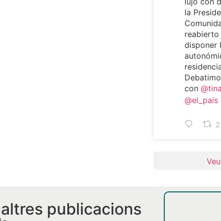
lujo con 
la Preside
Comunida
reabierto
disponer 
autonómi
residencia
Debatimos
con
@tin
@el_pais
2
Veu
i altres publicacions