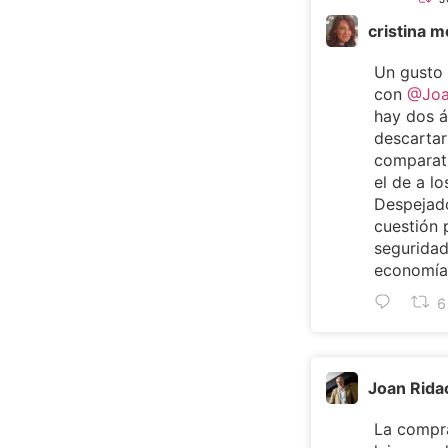
cristina 
Un gusto
con
@Joa
hay dos 
descartar
comparat
el de a lo
Despejado
cuestión 
seguridad
economía 
6
Joan Rida
La compra