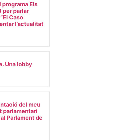
l programa Els
 per parlar
e “El Caso
ntar l’actualitat
e. Una lobby
ntació del meu
et parlamentari
 al Parlament de