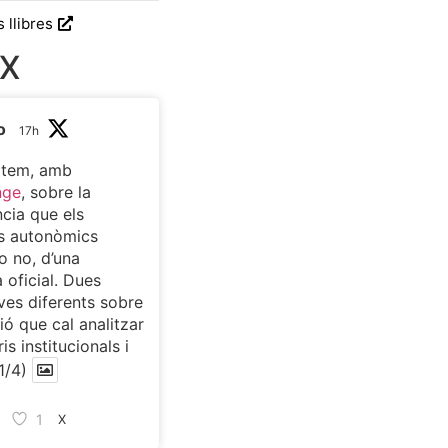
s llibres
 X
o
17h
atem, amb
nge
, sobre la
cia que els
s autonòmics
o no, d’una
 oficial. Dues
ves diferents sobre
ió que cal analitzar
is institucionals i
1/4)
1
X