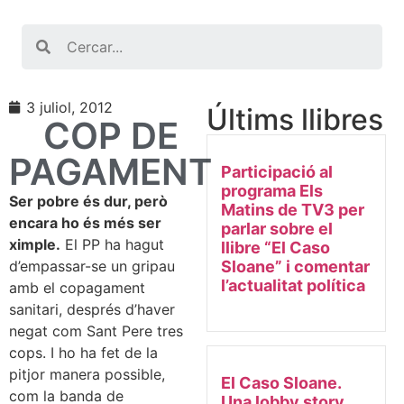
Search
3 juliol, 2012
Últims llibres
COP DE
PAGAMENT
Participació al
programa Els
Ser pobre és dur, però
Matins de TV3 per
encara ho és més ser
parlar sobre el
ximple.
El PP ha hagut
llibre “El Caso
d’empassar-se un gripau
Sloane” i comentar
l’actualitat política
amb el copagament
sanitari, després d’haver
negat com Sant Pere tres
cops. I ho ha fet de la
pitjor manera possible,
El Caso Sloane.
com la banda de
Una lobby story