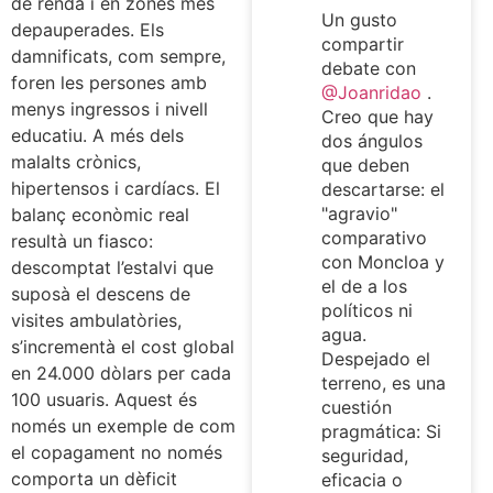
de renda i en zones més
Un gusto
depauperades. Els
compartir
damnificats, com sempre,
debate con
foren les persones amb
@Joanridao
.
menys ingressos i nivell
Creo que hay
educatiu. A més dels
dos ángulos
malalts crònics,
que deben
hipertensos i cardíacs. El
descartarse: el
"agravio"
balanç econòmic real
comparativo
resultà un fiasco:
con Moncloa y
descomptat l’estalvi que
el de a los
suposà el descens de
políticos ni
visites ambulatòries,
agua.
s’incrementà el cost global
Despejado el
en 24.000 dòlars per cada
terreno, es una
100 usuaris. Aquest és
cuestión
només un exemple de com
pragmática: Si
el copagament no només
seguridad,
comporta un dèficit
eficacia o