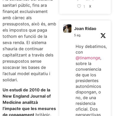
sanitari públic, fins ara
1
X
finançat exclusivament
amb càrrec als
pressupostos, això és, amb
Joan Ridao
els impostos que paga
5 ag.
tothom en funció de la
seva renda. El sistema
Hoy debatimos,
s’hauria de continuar
con
capitalitzant a través dels
@tinamonge
,
pressupostos sense
sobre la
soscavar les bases de
conveniencia
l’actual model equitatiu i
de que los
solidari.
presidentes
autonómicos
Un estudi de 2010 de la
dispongan, o
New England Journal of
no, de una
Medicine analitzà
residencia
l’impacte que les mesures
oficial. Dos
de copagament
britànic,
perspectivas