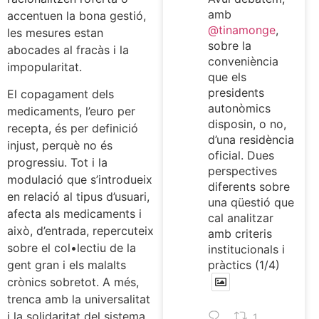
amb
accentuen la bona gestió,
@tinamonge
,
les mesures estan
sobre la
abocades al fracàs i la
conveniència
impopularitat.
que els
presidents
El copagament dels
autonòmics
medicaments, l’euro per
disposin, o no,
recepta, és per definició
d’una residència
injust, perquè no és
oficial. Dues
progressiu. Tot i la
perspectives
modulació que s’introdueix
diferents sobre
en relació al tipus d’usuari,
una qüestió que
afecta als medicaments i
cal analitzar
això, d’entrada, repercuteix
amb criteris
sobre el col•lectiu de la
institucionals i
pràctics (1/4)
gent gran i els malalts
crònics sobretot. A més,
trenca amb la universalitat
i la solidaritat del sistema
1