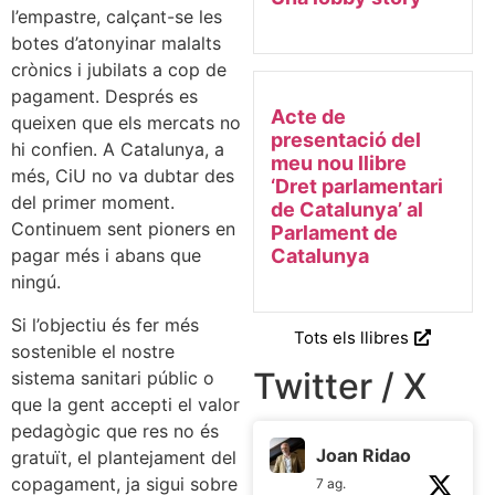
l’empastre, calçant-se les
botes d’atonyinar malalts
crònics i jubilats a cop de
pagament. Després es
Acte de
queixen que els mercats no
presentació del
hi confien. A Catalunya, a
meu nou llibre
més, CiU no va dubtar des
‘Dret parlamentari
del primer moment.
de Catalunya’ al
Continuem sent pioners en
Parlament de
pagar més i abans que
Catalunya
ningú.
Si l’objectiu és fer més
Tots els llibres
sostenible el nostre
Twitter / X
sistema sanitari públic o
que la gent accepti el valor
pedagògic que res no és
Joan Ridao
gratuït, el plantejament del
copagament, ja sigui sobre
7 ag.