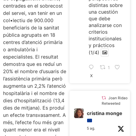
distintas sobre
centrades en el sobrecost
una cuestión
del servei, van tenir en un
que debe
col•lectiu de 900.000
analizarse con
beneficiaris de la sanitat
criterios
pública agrupats en 18
institucionales
centres d’atenció primària
y prácticos
o ambulatòria i
(1/4)
especialistes. El resultat
demostra que es reduí un
1
20% el nombre d’usuaris de
X
l’assistència primària però
augmenta un 2,2% l’atenció
hospitalària i el nombre de
Joan Ridao
dies d’hospitalització (13,4
Retweeted
dies de mitjana). Es produí
cristina monge
un efecte transvasament. A
més, l’efecte fou més gran
5 ag.
quant menor era el nivell