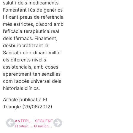
salut i dels medicaments.
Fomentant l’ús de genèrics
i fixant preus de referència
més estrictes, d’acord amb
l’eficàcia terapèutica real
dels fàrmacs. Finalment,
desburocratitzant la
Sanitat i coordinant millor
els diferents nivells
assistencials, amb coses
aparentment tan senzilles
com l’accés universal dels
historials clínics.
Article publicat a El
Triangle (29/06/2012)
ANTERIOR
SEGÜENT
El futuro de la izquierda catalana
El nacionalisme banal de ‘la roja’