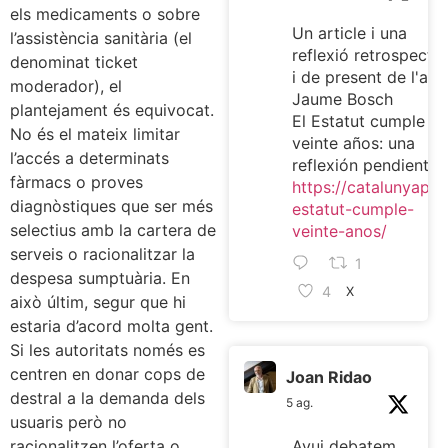
els medicaments o sobre
Un article i una
l’assistència sanitària (el
reflexió retrospectiv
denominat ticket
i de present de l'ami
moderador), el
Jaume Bosch
plantejament és equivocat.
El Estatut cumple
No és el mateix limitar
veinte años: una
l’accés a determinats
reflexión pendiente
fàrmacs o proves
https://catalunyaplur
diagnòstiques que ser més
estatut-cumple-
selectius amb la cartera de
veinte-anos/
serveis o racionalitzar la
1
despesa sumptuària. En
4
X
això últim, segur que hi
estaria d’acord molta gent.
Si les autoritats només es
centren en donar cops de
Joan Ridao
destral a la demanda dels
5 ag.
usuaris però no
racionalitzen l’oferta o
Avui debatem,