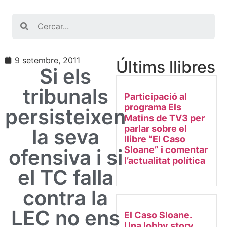
Search
9 setembre, 2011
Últims llibres
Si els
tribunals
Participació al
programa Els
persisteixen
Matins de TV3 per
parlar sobre el
la seva
llibre “El Caso
Sloane” i comentar
ofensiva i si
l’actualitat política
el TC falla
contra la
LEC no ens
El Caso Sloane.
Una lobby story