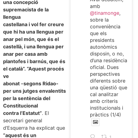
una concepció
amb
supremacista de la
@tinamonge
,
llengua
sobre la
castellana i vol fer creure
conveniència
que hi ha una llengua per
que els
anar pel món, que és el
presidents
castellà, i una llengua per
autonòmics
disposin, o no,
anar per casa amb
d’una residència
plantofes i barnús, que és
oficial. Dues
el català”. “Aquest procés
perspectives
ve
diferents sobre
abonat -segons Ridao-
una qüestió que
per uns jutges envalentits
cal analitzar
per la sentència del
amb criteris
Constitucional
institucionals i
contra l’Estatut”
. El
pràctics (1/4)
secretari general
d’Esquerra ha explicat que
“aquest és un
1