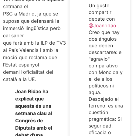
Un gusto
setmana el
compartir
PSC a Madrid, ja que se
debate con
suposa que defensarà la
@Joanridao
.
immersió lingüística però
Creo que hay
cal saber
dos ángulos
què farà amb la ILP de TV3
que deben
al País Valencià i amb la
descartarse: el
moció que reclama que
"agravio"
l’Estat espanyol
comparativo
demani l’oficialitat del
con Moncloa y
el de a los
català a la UE.
políticos ni
Joan Ridao ha
agua.
explicat que
Despejado el
terreno, es una
aquesta és una
cuestión
setmana clau al
pragmática: Si
Congrés de
seguridad,
Diputats amb el
eficacia o
debat d’una