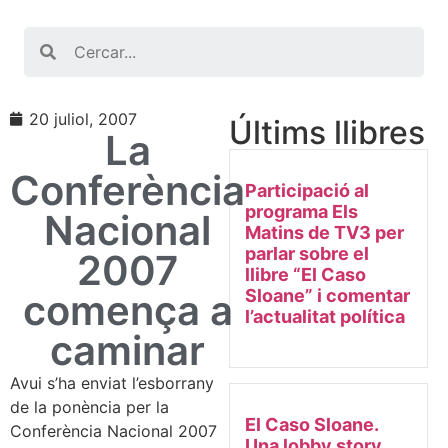
Search
20 juliol, 2007
Últims llibres
La
Conferència
Participació al
programa Els
Nacional
Matins de TV3 per
parlar sobre el
2007
llibre “El Caso
Sloane” i comentar
comença a
l’actualitat política
caminar
Avui s’ha enviat l’esborrany
de la ponència per la
El Caso Sloane.
Conferència Nacional 2007
Una lobby story