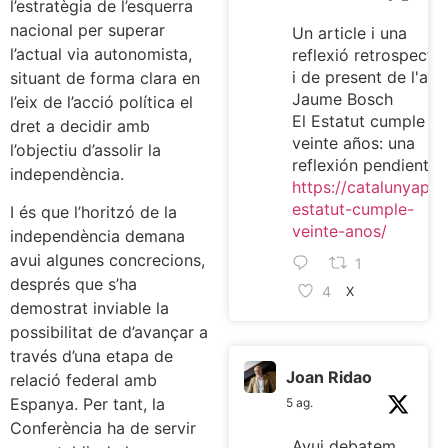
l’estratègia de l’esquerra
nacional per superar
Un article i una
l’actual via autonomista,
reflexió retrospectiv
i de present de l'ami
situant de forma clara en
Jaume Bosch
l’eix de l’acció política el
El Estatut cumple
dret a decidir amb
veinte años: una
l’objectiu d’assolir la
reflexión pendiente
independència.
https://catalunyaplur
estatut-cumple-
I és que l’horitzó de la
veinte-anos/
independència demana
avui algunes concrecions,
1
després que s’ha
4
X
demostrat inviable la
possibilitat de d’avançar a
través d’una etapa de
Joan Ridao
relació federal amb
Espanya. Per tant, la
5 ag.
Conferència ha de servir
Avui debatem,