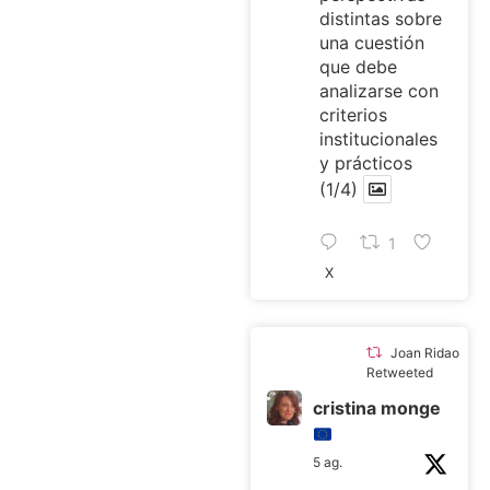
distintas sobre
una cuestión
que debe
analizarse con
criterios
institucionales
y prácticos
(1/4)
1
X
Joan Ridao
Retweeted
cristina monge
5 ag.