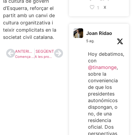
la cultura de govern
d’Esquerra, reforçar el
1
X
partit amb un canvi de
cultura organitzativa i
teixir complicitats en la
Joan Ridao
societat civil catalana.
5 ag.
ANTERIOR
SEGÜENT
Hoy debatimos,
Comença el desglaç
A les properes eleccions hem de consolidar el Grup Parlamentari i ser l’esquerra digna de Catalunya a Madrid
con
@tinamonge
,
sobre la
conveniencia
de que los
presidentes
autonómicos
dispongan, o
no, de una
residencia
oficial. Dos
perspectivas