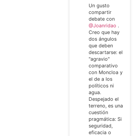
Un gusto
compartir
debate con
@Joanridao
.
Creo que hay
dos ángulos
que deben
descartarse: el
"agravio"
comparativo
con Moncloa y
el de a los
políticos ni
agua.
Despejado el
terreno, es una
cuestión
pragmática: Si
seguridad,
eficacia o