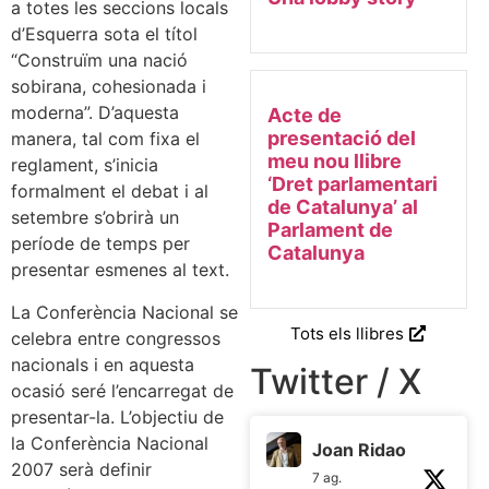
a totes les seccions locals
d’Esquerra sota el títol
“Construïm una nació
sobirana, cohesionada i
moderna”. D’aquesta
Acte de
presentació del
manera, tal com fixa el
meu nou llibre
reglament, s’inicia
‘Dret parlamentari
formalment el debat i al
de Catalunya’ al
setembre s’obrirà un
Parlament de
període de temps per
Catalunya
presentar esmenes al text.
La Conferència Nacional se
Tots els llibres
celebra entre congressos
nacionals i en aquesta
Twitter / X
ocasió seré l’encarregat de
presentar-la. L’objectiu de
la Conferència Nacional
Joan Ridao
2007 serà definir
7 ag.